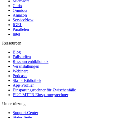
Microsoft
Citrix
Omnissa
Amazon
ServiceNow
IGEL
Parallelen
Intel
Ressourcen
Blog
Fallstudien
Ressourcenbibliothek
Veranstaltungen
Webinare
Podcasts
Skript-Bibliothek
App-Profiler
Einsparungsrechner für Zwischenfälle
EUC MTTR Einsparungsrechner
Unterstützung
Support-Center
Status Seite