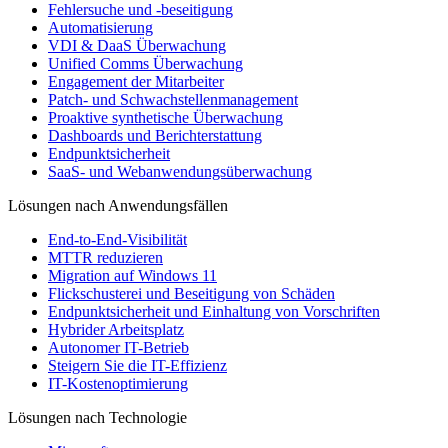
Fehlersuche und -beseitigung
Automatisierung
VDI & DaaS Überwachung
Unified Comms Überwachung
Engagement der Mitarbeiter
Patch- und Schwachstellenmanagement
Proaktive synthetische Überwachung
Dashboards und Berichterstattung
Endpunktsicherheit
SaaS- und Webanwendungsüberwachung
Lösungen nach Anwendungsfällen
End-to-End-Visibilität
MTTR reduzieren
Migration auf Windows 11
Flickschusterei und Beseitigung von Schäden
Endpunktsicherheit und Einhaltung von Vorschriften
Hybrider Arbeitsplatz
Autonomer IT-Betrieb
Steigern Sie die IT-Effizienz
IT-Kostenoptimierung
Lösungen nach Technologie