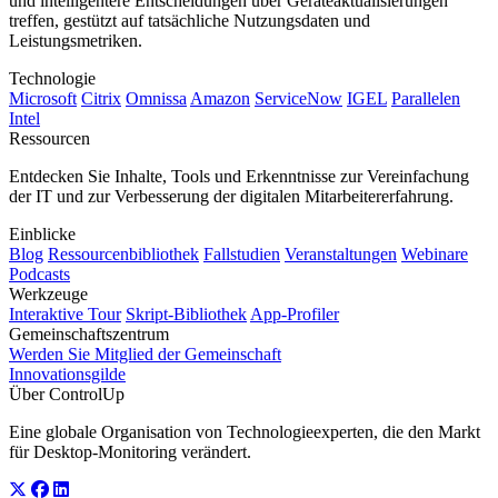
und intelligentere Entscheidungen über Geräteaktualisierungen
treffen, gestützt auf tatsächliche Nutzungsdaten und
Leistungsmetriken.
Technologie
Microsoft
Citrix
Omnissa
Amazon
ServiceNow
IGEL
Parallelen
Intel
Ressourcen
Entdecken Sie Inhalte, Tools und Erkenntnisse zur Vereinfachung
der IT und zur Verbesserung der digitalen Mitarbeitererfahrung.
Einblicke
Blog
Ressourcenbibliothek
Fallstudien
Veranstaltungen
Webinare
Podcasts
Werkzeuge
Interaktive Tour
Skript-Bibliothek
App-Profiler
Gemeinschaftszentrum
Werden Sie Mitglied der Gemeinschaft
Innovationsgilde
Über ControlUp
Eine globale Organisation von Technologieexperten, die den Markt
für Desktop-Monitoring verändert.