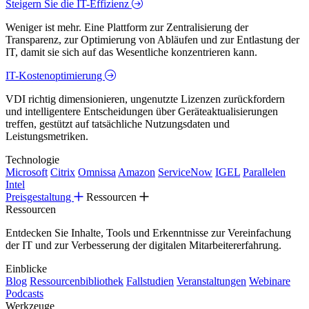
Steigern Sie die IT-Effizienz
Weniger ist mehr. Eine Plattform zur Zentralisierung der
Transparenz, zur Optimierung von Abläufen und zur Entlastung der
IT, damit sie sich auf das Wesentliche konzentrieren kann.
IT-Kostenoptimierung
VDI richtig dimensionieren, ungenutzte Lizenzen zurückfordern
und intelligentere Entscheidungen über Geräteaktualisierungen
treffen, gestützt auf tatsächliche Nutzungsdaten und
Leistungsmetriken.
Technologie
Microsoft
Citrix
Omnissa
Amazon
ServiceNow
IGEL
Parallelen
Intel
Preisgestaltung
Ressourcen
Ressourcen
Entdecken Sie Inhalte, Tools und Erkenntnisse zur Vereinfachung
der IT und zur Verbesserung der digitalen Mitarbeitererfahrung.
Einblicke
Blog
Ressourcenbibliothek
Fallstudien
Veranstaltungen
Webinare
Podcasts
Werkzeuge