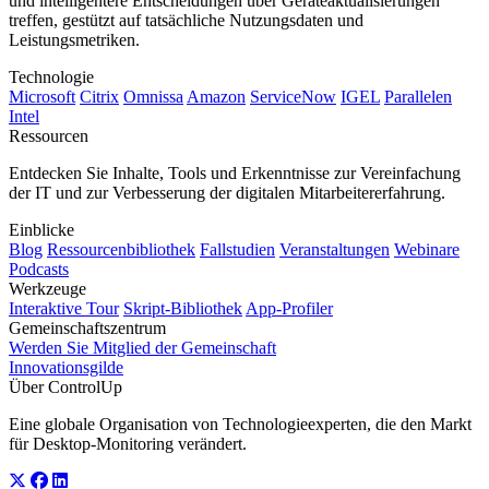
und intelligentere Entscheidungen über Geräteaktualisierungen
treffen, gestützt auf tatsächliche Nutzungsdaten und
Leistungsmetriken.
Technologie
Microsoft
Citrix
Omnissa
Amazon
ServiceNow
IGEL
Parallelen
Intel
Ressourcen
Entdecken Sie Inhalte, Tools und Erkenntnisse zur Vereinfachung
der IT und zur Verbesserung der digitalen Mitarbeitererfahrung.
Einblicke
Blog
Ressourcenbibliothek
Fallstudien
Veranstaltungen
Webinare
Podcasts
Werkzeuge
Interaktive Tour
Skript-Bibliothek
App-Profiler
Gemeinschaftszentrum
Werden Sie Mitglied der Gemeinschaft
Innovationsgilde
Über ControlUp
Eine globale Organisation von Technologieexperten, die den Markt
für Desktop-Monitoring verändert.