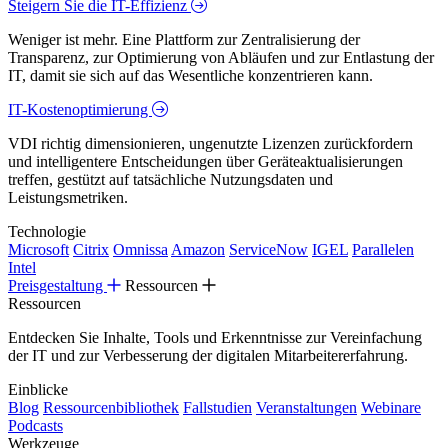
Steigern Sie die IT-Effizienz
Weniger ist mehr. Eine Plattform zur Zentralisierung der
Transparenz, zur Optimierung von Abläufen und zur Entlastung der
IT, damit sie sich auf das Wesentliche konzentrieren kann.
IT-Kostenoptimierung
VDI richtig dimensionieren, ungenutzte Lizenzen zurückfordern
und intelligentere Entscheidungen über Geräteaktualisierungen
treffen, gestützt auf tatsächliche Nutzungsdaten und
Leistungsmetriken.
Technologie
Microsoft
Citrix
Omnissa
Amazon
ServiceNow
IGEL
Parallelen
Intel
Preisgestaltung
Ressourcen
Ressourcen
Entdecken Sie Inhalte, Tools und Erkenntnisse zur Vereinfachung
der IT und zur Verbesserung der digitalen Mitarbeitererfahrung.
Einblicke
Blog
Ressourcenbibliothek
Fallstudien
Veranstaltungen
Webinare
Podcasts
Werkzeuge