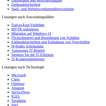
Dashboards und Berichterstattung
Endpunktsicherheit
SaaS- und Webanwendungsüberwachung
Lösungen nach Anwendungsfällen
End-to-End-Visibilität
MTTR reduzieren
Migration auf Windows 11
Flickschusterei und Beseitigung von Schäden
Endpunktsicherheit und Einhaltung von Vorschriften
Hybrider Arbeitsplatz
Autonomer IT-Betrieb
Steigern Sie die IT-Effizienz
IT-Kostenoptimierung
Lösungen nach Technologie
Microsoft
Citrix
Omnissa
Amazon
ServiceNow
IGEL
Parallelen
Intel