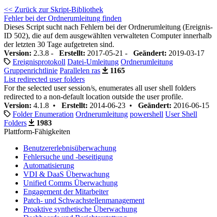
<< Zurück zur Skript-Bibliothek
Fehler bei der Ordnerumleitung finden
Dieses Script sucht nach Fehlern bei der Ordnerumleitung (Ereignis-
ID 502), die auf dem ausgewählten verwalteten Computer innerhalb
der letzten 30 Tage aufgetreten sind.
Version:
2.3.8 -
Erstellt:
2017-05-21 -
Geändert:
2019-03-17
Ereignisprotokoll
Datei-Umleitung
Ordnerumleitung
Gruppenrichtlinie
Parallelen ras
1165
List redirected user folders
For the selected user session/s, enumerates all user shell folders
redirected to a non-default location outside the user profile.
Version:
4.1.8 •
Erstellt:
2014-06-23 •
Geändert:
2016-06-15
Folder Enumeration
Ordnerumleitung
powershell
User Shell
Folders
1983
Plattform-Fähigkeiten
Benutzererlebnisüberwachung
Fehlersuche und -beseitigung
Automatisierung
VDI & DaaS Überwachung
Unified Comms Überwachung
Engagement der Mitarbeiter
Patch- und Schwachstellenmanagement
Proaktive synthetische Überwachung