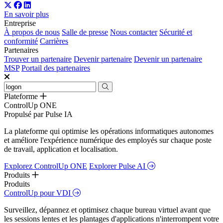
En savoir plus
Entreprise
À propos de nous
Salle de presse
Nous contacter
Sécurité et
conformité
Carrières
Partenaires
Trouver un partenaire
Devenir partenaire
Devenir un partenaire
MSP
Portail des partenaires
Plateforme
ControlUp ONE
Propulsé par Pulse IA
La plateforme qui optimise les opérations informatiques autonomes
et améliore l'expérience numérique des employés sur chaque poste
de travail, application et localisation.
Explorez ControlUp ONE
Explorer Pulse AI
Produits
Produits
ControlUp pour VDI
Surveillez, dépannez et optimisez chaque bureau virtuel avant que
les sessions lentes et les plantages d'applications n'interrompent votre