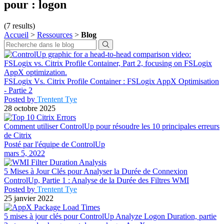
pour :
logon
(7 results)
Accueil
>
Ressources
>
Blog
FSLogix Vs. Citrix Profile Container : FSLogix AppX Optimisation
- Partie 2
Posted by
Trentent Tye
28 octobre 2025
Comment utiliser ControlUp pour résoudre les 10 principales erreurs
de Citrix
Posté par l'équipe de ControlUp
mars 5, 2022
5 Mises à Jour Clés pour Analyser la Durée de Connexion
ControlUp, Partie 1 : Analyse de la Durée des Filtres WMI
Posted by
Trentent Tye
25 janvier 2022
5 mises à jour clés pour ControlUp Analyze Logon Duration, partie