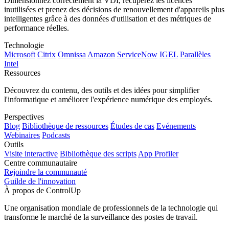
Dimensionnez correctement la VDI, récupérez les licences
inutilisées et prenez des décisions de renouvellement d'appareils plus
intelligentes grâce à des données d'utilisation et des métriques de
performance réelles.
Technologie
Microsoft
Citrix
Omnissa
Amazon
ServiceNow
IGEL
Parallèles
Intel
Ressources
Découvrez du contenu, des outils et des idées pour simplifier
l'informatique et améliorer l'expérience numérique des employés.
Perspectives
Blog
Bibliothèque de ressources
Études de cas
Evénements
Webinaires
Podcasts
Outils
Visite interactive
Bibliothèque des scripts
App Profiler
Centre communautaire
Rejoindre la communauté
Guilde de l'innovation
À propos de ControlUp
Une organisation mondiale de professionnels de la technologie qui
transforme le marché de la surveillance des postes de travail.