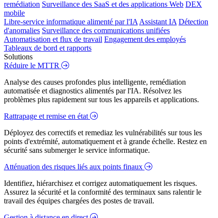
remédiation
Surveillance des SaaS et des applications Web
DEX
mobile
Libre-service informatique alimenté par l'IA
Assistant IA
Détection
d'anomalies
Surveillance des communications unifiées
Automatisation et flux de travail
Engagement des employés
Tableaux de bord et rapports
Solutions
Réduire le MTTR
Analyse des causes profondes plus intelligente, remédiation
automatisée et diagnostics alimentés par l'IA. Résolvez les
problèmes plus rapidement sur tous les appareils et applications.
Rattrapage et remise en état
Déployez des correctifs et remediaz les vulnérabilités sur tous les
points d'extrémité, automatiquement et à grande échelle. Restez en
sécurité sans submerger le service informatique.
Atténuation des risques liés aux points finaux
Identifiez, hiérarchisez et corrigez automatiquement les risques.
Assurez la sécurité et la conformité des terminaux sans ralentir le
travail des équipes chargées des postes de travail.
Gestion à distance en direct