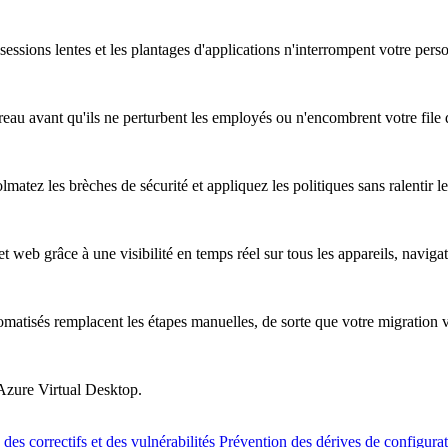
essions lentes et les plantages d'applications n'interrompent votre pers
au avant qu'ils ne perturbent les employés ou n'encombrent votre file d
atez les brèches de sécurité et appliquez les politiques sans ralentir les
t web grâce à une visibilité en temps réel sur tous les appareils, naviga
omatisés remplacent les étapes manuelles, de sorte que votre migration 
 Azure Virtual Desktop.
des correctifs et des vulnérabilités
Prévention des dérives de configura