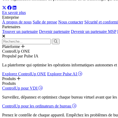
En savoir plus
Entreprise
À propos de nous
Salle de presse
Nous contacter
Sécurité et conformi
Partenaires
Trouver un partenaire
Devenir partenaire
Devenir un partenaire MSP
Plateforme
ControlUp ONE
Propulsé par Pulse IA
La plateforme qui optimise les opérations informatiques autonomes et 
Explorez ControlUp ONE
Explorer Pulse AI
Produits
Produits
ControlUp pour VDI
Surveillez, dépannez et optimisez chaque bureau virtuel avant que les s
ControlUp pour les ordinateurs de bureau
Prenez le contrôle de chaque appareil. Empêchez les problèmes de bure