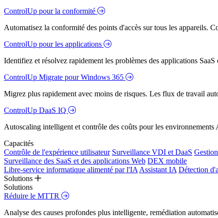
ControlUp pour la conformité
Automatisez la conformité des points d'accès sur tous les appareils. Colm
ControlUp pour les applications
Identifiez et résolvez rapidement les problèmes des applications SaaS e
ControlUp Migrate pour Windows 365
Migrez plus rapidement avec moins de risques. Les flux de travail aut
ControlUp DaaS IQ
Autoscaling intelligent et contrôle des coûts pour les environnements
Capacités
Contrôle de l'expérience utilisateur
Surveillance VDI et DaaS
Gestion 
Surveillance des SaaS et des applications Web
DEX mobile
Libre-service informatique alimenté par l'IA
Assistant IA
Détection d'
Solutions
Solutions
Réduire le MTTR
Analyse des causes profondes plus intelligente, remédiation automatisé