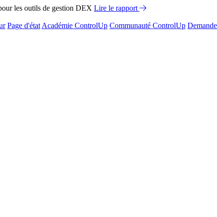
ur les outils de gestion DEX
Lire le rapport
ur
Page d'état
Académie ControlUp
Communauté ControlUp
Demandez