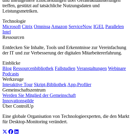
und intelligentere Entscheidungen über Geräteaktualisierungen
treffen, gestützt auf tatsächliche Nutzungsdaten und
Leistungsmetriken.
Technologie
Microsoft
Citrix
Omnissa
Amazon
ServiceNow
IGEL
Parallelen
Intel
Ressourcen
Entdecken Sie Inhalte, Tools und Erkenntnisse zur Vereinfachung
der IT und zur Verbesserung der digitalen Mitarbeitererfahrung.
Einblicke
Blog
Ressourcenbibliothek
Fallstudien
Veranstaltungen
Webinare
Podcasts
Werkzeuge
Interaktive Tour
Skript-Bibliothek
App-Profiler
Gemeinschaftszentrum
Werden Sie Mitglied der Gemeinschaft
Innovationsgilde
Über ControlUp
Eine globale Organisation von Technologieexperten, die den Markt
für Desktop-Monitoring verändert.