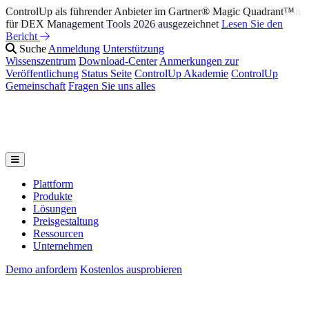
ControlUp als führender Anbieter im Gartner® Magic Quadrant™
Reparieren Sie es, bevor sie es spüren: Vorstellung der KI-Suite von
für DEX Management Tools 2026 ausgezeichnet
ControlUp
Sehen Sie sich das Webinar an
Lesen Sie den
Bericht
Suche
Anmeldung
Unterstützung
Wissenszentrum
Download-Center
Anmerkungen zur
Veröffentlichung
Status Seite
ControlUp Akademie
ControlUp
Gemeinschaft
Fragen Sie uns alles
Plattform
Produkte
Lösungen
Preisgestaltung
Ressourcen
Unternehmen
Demo anfordern
Kostenlos ausprobieren