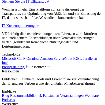
Steigern Sie die IT-Effizienz
Weniger ist mehr. Eine Plattform zur Zentralisierung der
Transparenz, zur Optimierung von Abläufen und zur Entlastung der
IT, damit sie sich auf das Wesentliche konzentrieren kann.
IT-Kostenoptimierung
VDI richtig dimensionieren, ungenutzte Lizenzen zurückfordern
und intelligentere Entscheidungen über Geräteaktualisierungen
treffen, gestützt auf tatsächliche Nutzungsdaten und
Leistungsmetriken.
Technologie
Microsoft
Citrix
Omnissa
Amazon
ServiceNow
IGEL
Parallelen
Intel
Preisgestaltung
Ressourcen
Ressourcen
Entdecken Sie Inhalte, Tools und Erkenntnisse zur Vereinfachung
der IT und zur Verbesserung der digitalen Mitarbeitererfahrung.
Einblicke
Blog
Ressourcenbibliothek
Fallstudien
Veranstaltungen
Webinare
Podcasts
Werkzeuge