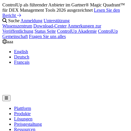
ControlUp als führender Anbieter im Gartner® Magic Quadrant™
für DEX Management Tools 2026 ausgezeichnet
Lesen Sie den
Bericht
Suche
Anmeldung
Unterstützung
Wissenszentrum
Download-Center
Anmerkungen zur
Veröffentlichung
Status Seite
ControlUp Akademie
ControlUp
Gemeinschaft
Fragen Sie uns alles
aaa
English
Deutsch
Français
Plattform
Produkte
Lösungen
Preisgestaltung
Ressourcen