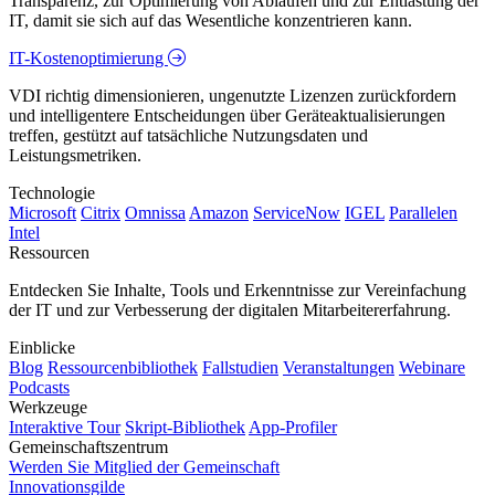
Transparenz, zur Optimierung von Abläufen und zur Entlastung der
IT, damit sie sich auf das Wesentliche konzentrieren kann.
IT-Kostenoptimierung
VDI richtig dimensionieren, ungenutzte Lizenzen zurückfordern
und intelligentere Entscheidungen über Geräteaktualisierungen
treffen, gestützt auf tatsächliche Nutzungsdaten und
Leistungsmetriken.
Technologie
Microsoft
Citrix
Omnissa
Amazon
ServiceNow
IGEL
Parallelen
Intel
Ressourcen
Entdecken Sie Inhalte, Tools und Erkenntnisse zur Vereinfachung
der IT und zur Verbesserung der digitalen Mitarbeitererfahrung.
Einblicke
Blog
Ressourcenbibliothek
Fallstudien
Veranstaltungen
Webinare
Podcasts
Werkzeuge
Interaktive Tour
Skript-Bibliothek
App-Profiler
Gemeinschaftszentrum
Werden Sie Mitglied der Gemeinschaft
Innovationsgilde