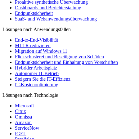
Proaktive synthetische Überwachung
Dashboards und Berichterstattung
Endpunktsicherheit
SaaS- und Webanwendungsüberwachung
Lösungen nach Anwendungsfällen
End-to-End-Visibilität
MTTR reduzieren
Migration auf Windows 11
Flickschusterei und Beseitigung von Schäden
Endpunktsicherheit und Einhaltung von Vorschriften
Hybrider Arbeitsplatz
Autonomer IT-Betrieb
Steigern Sie die IT-Effizienz
IT-Kostenoptimierung
Lösungen nach Technologie
Microsoft
Citrix
Omnissa
Amazon
ServiceNow
IGEL