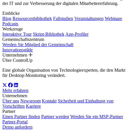
der IT und zur Verbesserung der digitalen Mitarbeitererfahrung.
Einblicke
Blog
Ressourcenbibliothek
Fallstudien
Veranstaltungen
Webinare
Podcasts
Werkzeuge
Interaktive Tour
Skript-Bibliothek
App-Profiler
Gemeinschaftszentrum
Werden Sie Mitglied der Gemeinschaft
Innovationsgilde
Unternehmen
Über ControlUp
Eine globale Organisation von Technologieexperten, die den Markt
für Desktop-Monitoring verändert.
Mehr erfahren
Unternehmen
Über uns
Newsroom
Kontakt
Sicherheit und Einhaltung von
Vorschriften
Karriere
Partner
Einen Partner finden
Partner werden
Werden Sie ein MSP-Partner
Partner-Portal
Demo anfordern