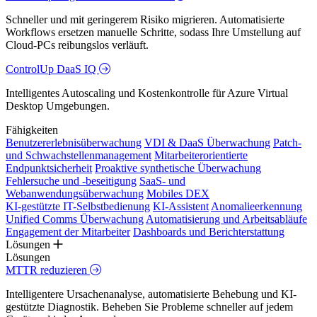
Schneller und mit geringerem Risiko migrieren. Automatisierte
Workflows ersetzen manuelle Schritte, sodass Ihre Umstellung auf
Cloud-PCs reibungslos verläuft.
ControlUp DaaS IQ
Intelligentes Autoscaling und Kostenkontrolle für Azure Virtual
Desktop Umgebungen.
Fähigkeiten
Benutzererlebnisüberwachung
VDI & DaaS Überwachung
Patch-
und Schwachstellenmanagement
Mitarbeiterorientierte
Endpunktsicherheit
Proaktive synthetische Überwachung
Fehlersuche und -beseitigung
SaaS- und
Webanwendungsüberwachung
Mobiles DEX
KI-gestützte IT-Selbstbedienung
KI-Assistent
Anomalieerkennung
Unified Comms Überwachung
Automatisierung und Arbeitsabläufe
Engagement der Mitarbeiter
Dashboards und Berichterstattung
Lösungen
Lösungen
MTTR reduzieren
Intelligentere Ursachenanalyse, automatisierte Behebung und KI-
gestützte Diagnostik. Beheben Sie Probleme schneller auf jedem