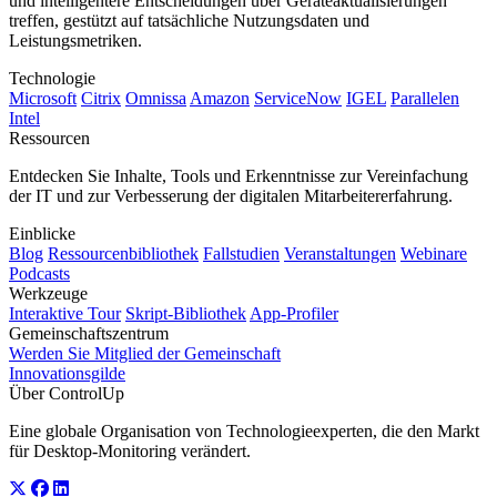
und intelligentere Entscheidungen über Geräteaktualisierungen
treffen, gestützt auf tatsächliche Nutzungsdaten und
Leistungsmetriken.
Technologie
Microsoft
Citrix
Omnissa
Amazon
ServiceNow
IGEL
Parallelen
Intel
Ressourcen
Entdecken Sie Inhalte, Tools und Erkenntnisse zur Vereinfachung
der IT und zur Verbesserung der digitalen Mitarbeitererfahrung.
Einblicke
Blog
Ressourcenbibliothek
Fallstudien
Veranstaltungen
Webinare
Podcasts
Werkzeuge
Interaktive Tour
Skript-Bibliothek
App-Profiler
Gemeinschaftszentrum
Werden Sie Mitglied der Gemeinschaft
Innovationsgilde
Über ControlUp
Eine globale Organisation von Technologieexperten, die den Markt
für Desktop-Monitoring verändert.