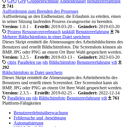
GPO
GPP
Gruppenrichtlinie
Anmeldedauer
Benutzererfahrung
741
Aufforderung zum Beenden des Prozesses
Aufforderung an den Endbenutzer, die Erlaubnis zu erteilen, einen
in seiner Sitzung laufenden Prozess zwangsweise zu beenden.
Version:
1.0.1 -
Erstellt:
2019-03-20 -
Geändert:
2019-03-20
Prozess
Ressourcenverbrauch
taskkill
Benutzererfahrung
76
Mehrere Bildschirmfotos in einer Datei speichern
Dieses Skript ermittelt die Abmessungen des Arbeitsbildschirms des
Benutzers und erstellt Bildschirmfotos. Die Screenshots können als
BMP, JPG oder PNG an einem Ort Ihrer Wahl gespeichert werden.
Version:
3.2.5 -
Erstellt:
2019-03-13 -
Geändert:
2023-03-20
citrix
Parallelen ras
rds
Bildschirmfoto
Benutzererfahrung
vdi
292
Bildschirmfoto in Datei speichern
Dieses Skript ermittelt die Abmessungen des Arbeitsbereichs des
Benutzers und erstellt einen Screenshot. Der Screenshot kann als
BMP, JPG oder PNG an einem Ort Ihrer Wahl gespeichert werden.
Version:
2.3.5 -
Erstellt:
2019-02-25 -
Geändert:
2022-12-14
Parallelen ras
rds
Bildschirmfoto
Benutzererfahrung
vdi
761
Plattform-Fähigkeiten
Benutzererlebnisüberwachung
Fehlersuche und -beseitigung
Automatisierung