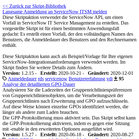
<< Zurück zur Skript-Bibliothek
Langsame Anmeldung an ServiceNow ITSM melden
Diese Skriptaktion verwendet die ServiceNow API, um einen
Vorfall in ServiceNow IT Service Management zu erstellen. Das
vorgestellte Skript ist für einen bestimmten Anwendungsfall
gedacht: Es erstellt einen Vorfall, der den vollständigen Namen des
Benutzers, die Anmeldedauer des Benutzers und den Rechnernamen
enthält.
Diese Skriptaktion kann auch als Beispiel/Vorlage für Ihre eigenen
ServiceNow-Integrationsanforderungen verwendet werden. Im
Skript finden Sie weitere Details zum Ändern.
Version:
1.2.15 -
Erstellt:
2020-10-21 -
Geändert:
2020-12-01
Anmeldedauer
rds
servicenow
Benutzererfahrung
vdi
95
Analyse der detaillierten GPO-Dauer
Analysieren Sie die Ladezeiten der Gruppenrichtlinienpräferenzen
von Gruppenrichtlinienobjekten, um die Verarbeitungszeit der
Gruppenrichtlinien nach Erweiterung und GPO aufzuschlüsseln.
Auf diese Weise können einzelne GPOs identifiziert werden, die
länger als andere zum Laden brauchen.
Die GPP-Protokollierung muss aktiviert sein. Das Skript selbst kann
die GPP-Protokollierung aktivieren, indem es gegen eine Sitzung
mit -enable in den erweiterten Optionen ausgeführt wird.
Version:
1.5.27 -
Erstellt:
2020-06-18 -
Geändert:
2020-08-27