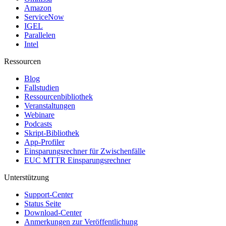
Amazon
ServiceNow
IGEL
Parallelen
Intel
Ressourcen
Blog
Fallstudien
Ressourcenbibliothek
Veranstaltungen
Webinare
Podcasts
Skript-Bibliothek
App-Profiler
Einsparungsrechner für Zwischenfälle
EUC MTTR Einsparungsrechner
Unterstützung
Support-Center
Status Seite
Download-Center
Anmerkungen zur Veröffentlichung