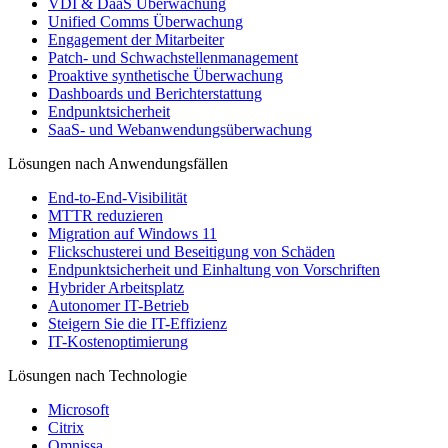
VDI & DaaS Überwachung
Unified Comms Überwachung
Engagement der Mitarbeiter
Patch- und Schwachstellenmanagement
Proaktive synthetische Überwachung
Dashboards und Berichterstattung
Endpunktsicherheit
SaaS- und Webanwendungsüberwachung
Lösungen nach Anwendungsfällen
End-to-End-Visibilität
MTTR reduzieren
Migration auf Windows 11
Flickschusterei und Beseitigung von Schäden
Endpunktsicherheit und Einhaltung von Vorschriften
Hybrider Arbeitsplatz
Autonomer IT-Betrieb
Steigern Sie die IT-Effizienz
IT-Kostenoptimierung
Lösungen nach Technologie
Microsoft
Citrix
Omnissa