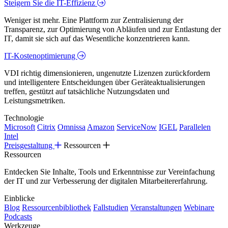
Steigern Sie die IT-Effizienz
Weniger ist mehr. Eine Plattform zur Zentralisierung der
Transparenz, zur Optimierung von Abläufen und zur Entlastung der
IT, damit sie sich auf das Wesentliche konzentrieren kann.
IT-Kostenoptimierung
VDI richtig dimensionieren, ungenutzte Lizenzen zurückfordern
und intelligentere Entscheidungen über Geräteaktualisierungen
treffen, gestützt auf tatsächliche Nutzungsdaten und
Leistungsmetriken.
Technologie
Microsoft
Citrix
Omnissa
Amazon
ServiceNow
IGEL
Parallelen
Intel
Preisgestaltung
Ressourcen
Ressourcen
Entdecken Sie Inhalte, Tools und Erkenntnisse zur Vereinfachung
der IT und zur Verbesserung der digitalen Mitarbeitererfahrung.
Einblicke
Blog
Ressourcenbibliothek
Fallstudien
Veranstaltungen
Webinare
Podcasts
Werkzeuge