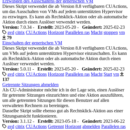
Erzwingen des Ausschaltens der generischen VM
Dieses Skript verwendet die ab Version 8.8 verfügbaren CUActions,
um das Ausschalten von VMs auf jedem unterstützten Hypervisor
zu erzwingen. Es kann als Rechtsklick-Aktion oder als automatische
Aktion durch einen Auslöser verwendet werden.
Version:
7.0.34 -
Erstellt:
2023-05-20 -
Geändert:
2025-02-23
avd
citrix
CUActions
Horizont
Parallelen ras
Macht
stoppen
vm
79
Einschalten der generischen VM
Dieses Skript verwendet die ab Version 8.8 verfügbaren CUActions,
um VMs auf jedem unterstützten Hypervisor einzuschalten. Es kann
als Rechtsklick-Aktion oder als automatische Aktion durch einen
Auslöser verwendet werden.
Version:
5.0.11 -
Erstellt:
2023-05-20 -
Geändert:
2025-02-23
avd
citrix
CUActions
Horizont
Parallelen ras
Macht
Start
vm
137
Getrennte Sitzungen abmelden
Als CU-Administrator möchte ich in der Lage sein, einen Auslöser
für getrennte Sitzungen einzurichten und eine Aktion auszuführen,
um alle getrennten Sitzungen für diesen Benutzer auf allen
verwalteten Rechnern zu bereinigen.
Dasselbe Skript sollte ebenso gut als Rechtsklick-Aktion aus einer
Sitzungsansicht funktionieren.
Version:
3.1.12 -
Erstellt:
2023-05-18 -
Geändert:
2023-06-22
avd
citrix
CUActions
Getrennt
Horizont
abmelden
Parallelen ras