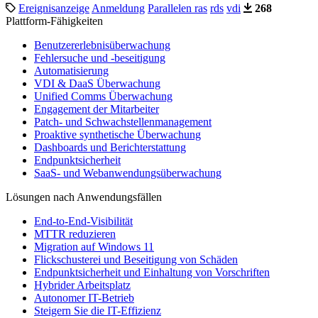
Ereignisanzeige
Anmeldung
Parallelen ras
rds
vdi
268
Plattform-Fähigkeiten
Benutzererlebnisüberwachung
Fehlersuche und -beseitigung
Automatisierung
VDI & DaaS Überwachung
Unified Comms Überwachung
Engagement der Mitarbeiter
Patch- und Schwachstellenmanagement
Proaktive synthetische Überwachung
Dashboards und Berichterstattung
Endpunktsicherheit
SaaS- und Webanwendungsüberwachung
Lösungen nach Anwendungsfällen
End-to-End-Visibilität
MTTR reduzieren
Migration auf Windows 11
Flickschusterei und Beseitigung von Schäden
Endpunktsicherheit und Einhaltung von Vorschriften
Hybrider Arbeitsplatz
Autonomer IT-Betrieb
Steigern Sie die IT-Effizienz