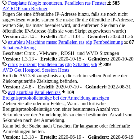
Festplatte
fslogix
montieren.
Parallelen ras
Fenster
585
AZ RDP zum Rechner
Fügen Sie eine öffentliche IP-Adresse hinzu, falls sie noch nicht
zugewiesen wurde, starten Sie mstsc für die öffentliche IP-Adresse,
warten Sie, bis mstsc beendet wird, und entfernen Sie dann die
öffentliche IP-Adresse (falls sie vom Skript zugewiesen wurde)
Version:
4.2.14 -
Erstellt:
2021-11-01 -
Geändert:
2024-01-26
azurblau
Maschine
mstsc
Parallelen ras
rdp
Fernbedienung
87
Schatten-Sitzung
Beschattet Citrix-, VMware-, RDSH- und WVD-Sitzungen
Version:
1.3.13 -
Erstellt:
2020-10-15 -
Geändert:
2020-10-20
citrix
Horizont
Parallelen ras
rdp
Schatten
vdi
389
AVD Get Hostpool Session Hosts
Ruft die AVD-Sitzungshosts ab, die sich im selben Pool wie der
Zielcomputer/die Zielsitzung befinden.
Version:
2.4.8 -
Erstellt:
2020-07-10 -
Geändert:
2022-08-31
avd
azurblau
Parallelen ras
109
Ereignisprotokolleinträge bei der Anmeldung anzeigen
Ziehen Sie alle oder nur Fehler-, Warn- und kritische
Ereignisprotokolleinträge von einer bestimmten Anzahl von
Sekunden vor der Anmeldung bis zu einer bestimmten Anzahl von
Sekunden nach der Anmeldung.
Kann bei der Suche nach Ursachen für langsame oder fehlerhafte
Anmeldungen helfen.
Version:
1.3.18 -
Erstellt:
2020-06-19 -
Geändert:
2020-06-19