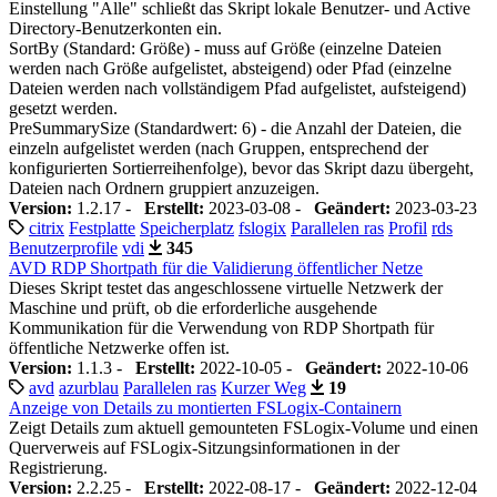
Einstellung "Alle" schließt das Skript lokale Benutzer- und Active
Directory-Benutzerkonten ein.
SortBy (Standard: Größe) - muss auf Größe (einzelne Dateien
werden nach Größe aufgelistet, absteigend) oder Pfad (einzelne
Dateien werden nach vollständigem Pfad aufgelistet, aufsteigend)
gesetzt werden.
PreSummarySize (Standardwert: 6) - die Anzahl der Dateien, die
einzeln aufgelistet werden (nach Gruppen, entsprechend der
konfigurierten Sortierreihenfolge), bevor das Skript dazu übergeht,
Dateien nach Ordnern gruppiert anzuzeigen.
Version:
1.2.17 -
Erstellt:
2023-03-08 -
Geändert:
2023-03-23
citrix
Festplatte
Speicherplatz
fslogix
Parallelen ras
Profil
rds
Benutzerprofile
vdi
345
AVD RDP Shortpath für die Validierung öffentlicher Netze
Dieses Skript testet das angeschlossene virtuelle Netzwerk der
Maschine und prüft, ob die erforderliche ausgehende
Kommunikation für die Verwendung von RDP Shortpath für
öffentliche Netzwerke offen ist.
Version:
1.1.3 -
Erstellt:
2022-10-05 -
Geändert:
2022-10-06
avd
azurblau
Parallelen ras
Kurzer Weg
19
Anzeige von Details zu montierten FSLogix-Containern
Zeigt Details zum aktuell gemounteten FSLogix-Volume und einen
Querverweis auf FSLogix-Sitzungsinformationen in der
Registrierung.
Version:
2.2.25 -
Erstellt:
2022-08-17 -
Geändert:
2022-12-04