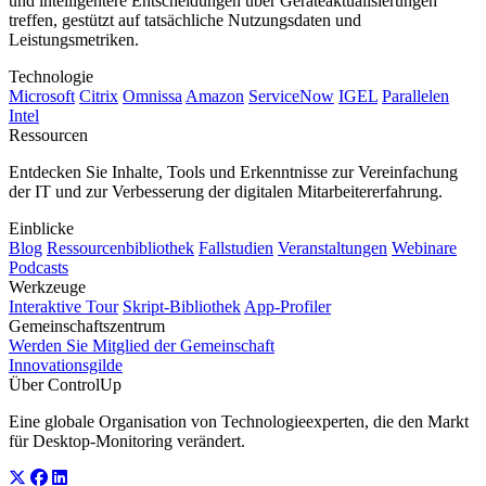
und intelligentere Entscheidungen über Geräteaktualisierungen
treffen, gestützt auf tatsächliche Nutzungsdaten und
Leistungsmetriken.
Technologie
Microsoft
Citrix
Omnissa
Amazon
ServiceNow
IGEL
Parallelen
Intel
Ressourcen
Entdecken Sie Inhalte, Tools und Erkenntnisse zur Vereinfachung
der IT und zur Verbesserung der digitalen Mitarbeitererfahrung.
Einblicke
Blog
Ressourcenbibliothek
Fallstudien
Veranstaltungen
Webinare
Podcasts
Werkzeuge
Interaktive Tour
Skript-Bibliothek
App-Profiler
Gemeinschaftszentrum
Werden Sie Mitglied der Gemeinschaft
Innovationsgilde
Über ControlUp
Eine globale Organisation von Technologieexperten, die den Markt
für Desktop-Monitoring verändert.