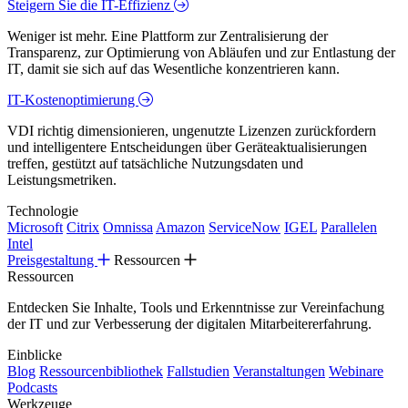
Steigern Sie die IT-Effizienz
Weniger ist mehr. Eine Plattform zur Zentralisierung der
Transparenz, zur Optimierung von Abläufen und zur Entlastung der
IT, damit sie sich auf das Wesentliche konzentrieren kann.
IT-Kostenoptimierung
VDI richtig dimensionieren, ungenutzte Lizenzen zurückfordern
und intelligentere Entscheidungen über Geräteaktualisierungen
treffen, gestützt auf tatsächliche Nutzungsdaten und
Leistungsmetriken.
Technologie
Microsoft
Citrix
Omnissa
Amazon
ServiceNow
IGEL
Parallelen
Intel
Preisgestaltung
Ressourcen
Ressourcen
Entdecken Sie Inhalte, Tools und Erkenntnisse zur Vereinfachung
der IT und zur Verbesserung der digitalen Mitarbeitererfahrung.
Einblicke
Blog
Ressourcenbibliothek
Fallstudien
Veranstaltungen
Webinare
Podcasts
Werkzeuge