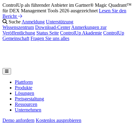
ControlUp als führender Anbieter im Gartner® Magic Quadrant™
Reparieren Sie es, bevor sie es spüren: Vorstellung der KI-Suite von
für DEX Management Tools 2026 ausgezeichnet
ControlUp
Sehen Sie sich das Webinar an
Lesen Sie den
Bericht
Suche
Anmeldung
Unterstützung
Wissenszentrum
Download-Center
Anmerkungen zur
Veröffentlichung
Status Seite
ControlUp Akademie
ControlUp
Gemeinschaft
Fragen Sie uns alles
Plattform
Produkte
Lösungen
Preisgestaltung
Ressourcen
Unternehmen
Demo anfordern
Kostenlos ausprobieren