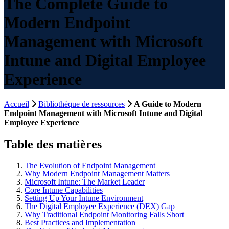
The Complete Guide to
Modern Endpoint
Management with Microsoft
Intune and Digital Employee
Experience
Accueil
Bibliothèque de ressources
A Guide to Modern
Endpoint Management with Microsoft Intune and Digital
Employee Experience
Table des matières
The Evolution of Endpoint Management
Why Modern Endpoint Management Matters
Microsoft Intune: The Market Leader
Core Intune Capabilities
Setting Up Your Intune Environment
The Digital Employee Experience (DEX) Gap
Why Traditional Endpoint Monitoring Falls Short
Best Practices and Implementation