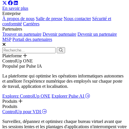
En savoir plus
Entreprise
À propos de nous
Salle de presse
Nous contacter
Sécurité et
conformité
Carrières
Partenaires
Trouver un partenaire
Devenir partenaire
Devenir un partenaire
MSP
Portail des partenaires
Plateforme
ControlUp ONE
Propulsé par Pulse IA
La plateforme qui optimise les opérations informatiques autonomes
et améliore l'expérience numérique des employés sur chaque poste
de travail, application et localisation.
Explorez ControlUp ONE
Explorer Pulse AI
Produits
Produits
ControlUp pour VDI
Surveillez, dépannez et optimisez chaque bureau virtuel avant que
les sessions lentes et les plantages d'applications n'interrompent votre