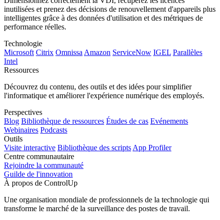
Dimensionnez correctement la VDI, récupérez les licences
inutilisées et prenez des décisions de renouvellement d'appareils plus
intelligentes grâce à des données d'utilisation et des métriques de
performance réelles.
Technologie
Microsoft
Citrix
Omnissa
Amazon
ServiceNow
IGEL
Parallèles
Intel
Ressources
Découvrez du contenu, des outils et des idées pour simplifier
l'informatique et améliorer l'expérience numérique des employés.
Perspectives
Blog
Bibliothèque de ressources
Études de cas
Evénements
Webinaires
Podcasts
Outils
Visite interactive
Bibliothèque des scripts
App Profiler
Centre communautaire
Rejoindre la communauté
Guilde de l'innovation
À propos de ControlUp
Une organisation mondiale de professionnels de la technologie qui
transforme le marché de la surveillance des postes de travail.