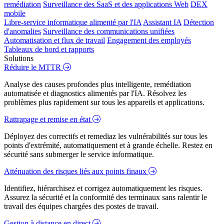
remédiation
Surveillance des SaaS et des applications Web
DEX
mobile
Libre-service informatique alimenté par l'IA
Assistant IA
Détection
d'anomalies
Surveillance des communications unifiées
Automatisation et flux de travail
Engagement des employés
Tableaux de bord et rapports
Solutions
Réduire le MTTR
Analyse des causes profondes plus intelligente, remédiation
automatisée et diagnostics alimentés par l'IA. Résolvez les
problèmes plus rapidement sur tous les appareils et applications.
Rattrapage et remise en état
Déployez des correctifs et remediaz les vulnérabilités sur tous les
points d'extrémité, automatiquement et à grande échelle. Restez en
sécurité sans submerger le service informatique.
Atténuation des risques liés aux points finaux
Identifiez, hiérarchisez et corrigez automatiquement les risques.
Assurez la sécurité et la conformité des terminaux sans ralentir le
travail des équipes chargées des postes de travail.
Gestion à distance en direct