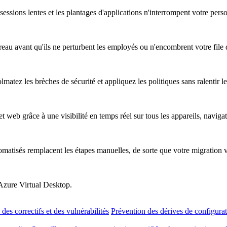
essions lentes et les plantages d'applications n'interrompent votre pers
au avant qu'ils ne perturbent les employés ou n'encombrent votre file d
atez les brèches de sécurité et appliquez les politiques sans ralentir les
t web grâce à une visibilité en temps réel sur tous les appareils, naviga
omatisés remplacent les étapes manuelles, de sorte que votre migration 
 Azure Virtual Desktop.
des correctifs et des vulnérabilités
Prévention des dérives de configura