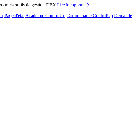
ur les outils de gestion DEX
Lire le rapport
ur
Page d'état
Académie ControlUp
Communauté ControlUp
Demandez