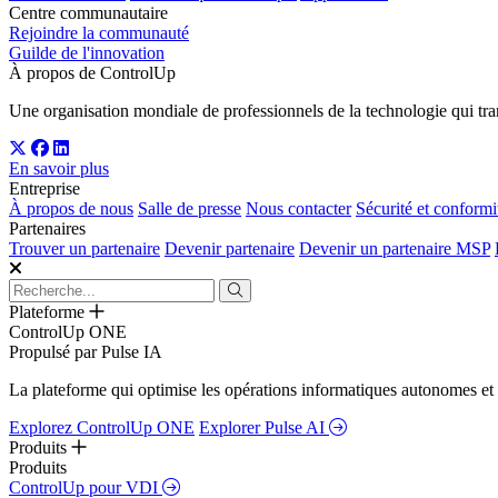
Centre communautaire
Rejoindre la communauté
Guilde de l'innovation
À propos de ControlUp
Une organisation mondiale de professionnels de la technologie qui tran
En savoir plus
Entreprise
À propos de nous
Salle de presse
Nous contacter
Sécurité et conformi
Partenaires
Trouver un partenaire
Devenir partenaire
Devenir un partenaire MSP
Plateforme
ControlUp ONE
Propulsé par Pulse IA
La plateforme qui optimise les opérations informatiques autonomes et 
Explorez ControlUp ONE
Explorer Pulse AI
Produits
Produits
ControlUp pour VDI