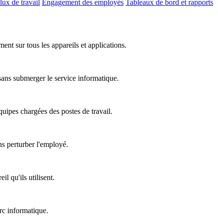
lux de travail
Engagement des employés
Tableaux de bord et rapports
nt sur tous les appareils et applications.
 sans submerger le service informatique.
équipes chargées des postes de travail.
ns perturber l'employé.
l qu'ils utilisent.
rc informatique.