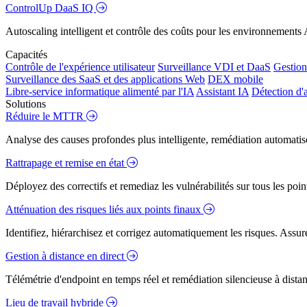
ControlUp DaaS IQ
Autoscaling intelligent et contrôle des coûts pour les environnements
Capacités
Contrôle de l'expérience utilisateur
Surveillance VDI et DaaS
Gestion 
Surveillance des SaaS et des applications Web
DEX mobile
Libre-service informatique alimenté par l'IA
Assistant IA
Détection d'
Solutions
Réduire le MTTR
Analyse des causes profondes plus intelligente, remédiation automatisé
Rattrapage et remise en état
Déployez des correctifs et remediaz les vulnérabilités sur tous les poi
Atténuation des risques liés aux points finaux
Identifiez, hiérarchisez et corrigez automatiquement les risques. Assure
Gestion à distance en direct
Télémétrie d'endpoint en temps réel et remédiation silencieuse à dista
Lieu de travail hybride