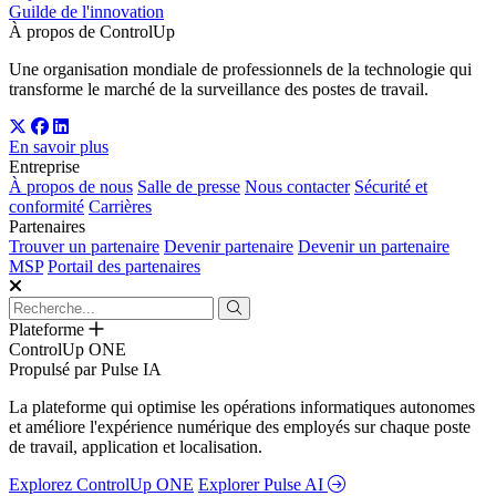
Guilde de l'innovation
À propos de ControlUp
Une organisation mondiale de professionnels de la technologie qui
transforme le marché de la surveillance des postes de travail.
En savoir plus
Entreprise
À propos de nous
Salle de presse
Nous contacter
Sécurité et
conformité
Carrières
Partenaires
Trouver un partenaire
Devenir partenaire
Devenir un partenaire
MSP
Portail des partenaires
Plateforme
ControlUp ONE
Propulsé par Pulse IA
La plateforme qui optimise les opérations informatiques autonomes
et améliore l'expérience numérique des employés sur chaque poste
de travail, application et localisation.
Explorez ControlUp ONE
Explorer Pulse AI