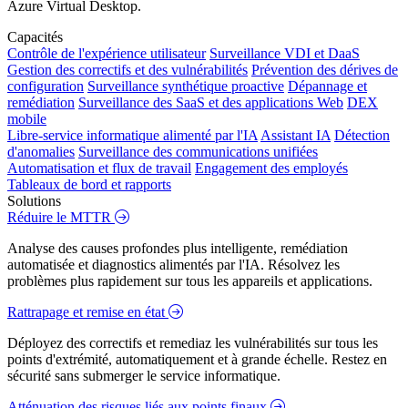
Azure Virtual Desktop.
Capacités
Contrôle de l'expérience utilisateur
Surveillance VDI et DaaS
Gestion des correctifs et des vulnérabilités
Prévention des dérives de
configuration
Surveillance synthétique proactive
Dépannage et
remédiation
Surveillance des SaaS et des applications Web
DEX
mobile
Libre-service informatique alimenté par l'IA
Assistant IA
Détection
d'anomalies
Surveillance des communications unifiées
Automatisation et flux de travail
Engagement des employés
Tableaux de bord et rapports
Solutions
Réduire le MTTR
Analyse des causes profondes plus intelligente, remédiation
automatisée et diagnostics alimentés par l'IA. Résolvez les
problèmes plus rapidement sur tous les appareils et applications.
Rattrapage et remise en état
Déployez des correctifs et remediaz les vulnérabilités sur tous les
points d'extrémité, automatiquement et à grande échelle. Restez en
sécurité sans submerger le service informatique.
Atténuation des risques liés aux points finaux