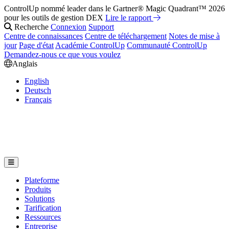
ControlUp nommé leader dans le Gartner® Magic Quadrant™ 2026
Réparez-le avant qu'ils ne le ressentent : Présentation de la suite IA
pour les outils de gestion DEX
de ControlUp
Regardez le Webinaire
Lire le rapport
Recherche
Connexion
Support
Centre de connaissances
Centre de téléchargement
Notes de mise à
jour
Page d'état
Académie ControlUp
Communauté ControlUp
Demandez-nous ce que vous voulez
Anglais
English
Deutsch
Français
Plateforme
Produits
Solutions
Tarification
Ressources
Entreprise