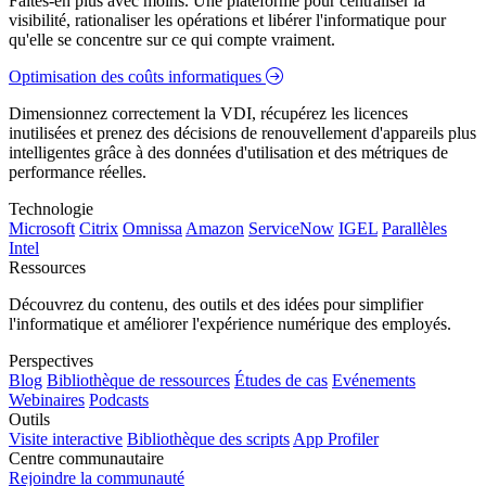
Faites-en plus avec moins. Une plateforme pour centraliser la
visibilité, rationaliser les opérations et libérer l'informatique pour
qu'elle se concentre sur ce qui compte vraiment.
Optimisation des coûts informatiques
Dimensionnez correctement la VDI, récupérez les licences
inutilisées et prenez des décisions de renouvellement d'appareils plus
intelligentes grâce à des données d'utilisation et des métriques de
performance réelles.
Technologie
Microsoft
Citrix
Omnissa
Amazon
ServiceNow
IGEL
Parallèles
Intel
Ressources
Découvrez du contenu, des outils et des idées pour simplifier
l'informatique et améliorer l'expérience numérique des employés.
Perspectives
Blog
Bibliothèque de ressources
Études de cas
Evénements
Webinaires
Podcasts
Outils
Visite interactive
Bibliothèque des scripts
App Profiler
Centre communautaire
Rejoindre la communauté