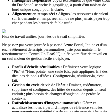
Intelligence Dépensière
Voyez exactement ce que votre
Coût
du DaaS
et où se cache le gaspillage, à partir d'un tableau de
bord unique conçu pour la clarté.
Alignement en temps réel :
Alignez les ressources de calcul
sur la demande en temps réel afin de ne plus jamais payer trop
cher pendant les heures de faible trafic.
Flux de travail unifiés, journées de travail simplifiées
Ne passez pas votre journée à passer d'Azure Portal, Intune et d'un
enchevêtrement de scripts personnalisés juste pour maintenir le
fonctionnement. ControlUp DaaS IQ unifie votre flux de travail en
un seul moteur de gestion facile à déployer.
Profils d'échelle réutilisables :
Définissez votre logique
“Pic” et “Hors pointe” une seule fois, puis appliquez-la à des
dizaines de pools d'hôtes. Configurez-la, réutilisez-la, c'est
fait.
Gestion du cycle de vie de l'hôte :
Drainez, redémarrez,
supprimez et configurez des hôtes de session depuis un seul
endroit ; plus besoin de changer d'onglet ou de perdre le
contexte.
Rafraîchissements d'images automatisés :
Gérez et
actualisez les hôtes à partir d'images de référence validées
pour garantir une fiabilité élevée et une absence de dérive de