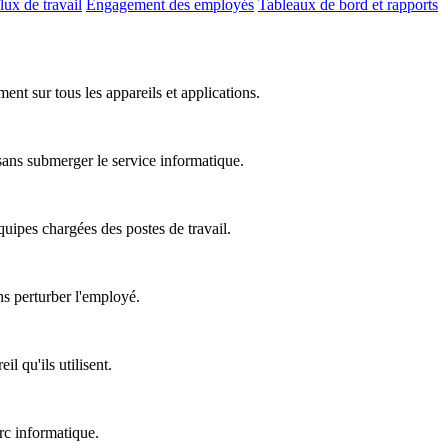
lux de travail
Engagement des employés
Tableaux de bord et rapports
nt sur tous les appareils et applications.
 sans submerger le service informatique.
équipes chargées des postes de travail.
ns perturber l'employé.
l qu'ils utilisent.
rc informatique.