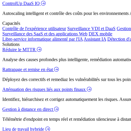
ControlUp DaaS IQ
Autoscaling intelligent et contrôle des coûts pour les environnements
Capacités
Contrôle de l'expérience utilisateur
Surveillance VDI et DaaS
Gestion 
Surveillance des SaaS et des applications Web
DEX mobile
Libre-service informatique alimenté par l'IA
Assistant IA
Détection d'
Solutions
Réduire le MTTR
Analyse des causes profondes plus intelligente, remédiation automatisé
Rattrapage et remise en état
Déployez des correctifs et remediaz les vulnérabilités sur tous les poi
Atténuation des risques liés aux points finaux
Identifiez, hiérarchisez et corrigez automatiquement les risques. Assure
Gestion à distance en direct
Télémétrie d'endpoint en temps réel et remédiation silencieuse à dista
Lieu de travail hybride