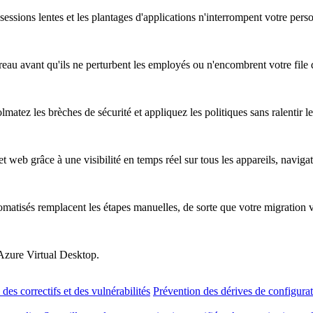
essions lentes et les plantages d'applications n'interrompent votre pers
au avant qu'ils ne perturbent les employés ou n'encombrent votre file d
atez les brèches de sécurité et appliquez les politiques sans ralentir les
t web grâce à une visibilité en temps réel sur tous les appareils, naviga
omatisés remplacent les étapes manuelles, de sorte que votre migration 
 Azure Virtual Desktop.
des correctifs et des vulnérabilités
Prévention des dérives de configura