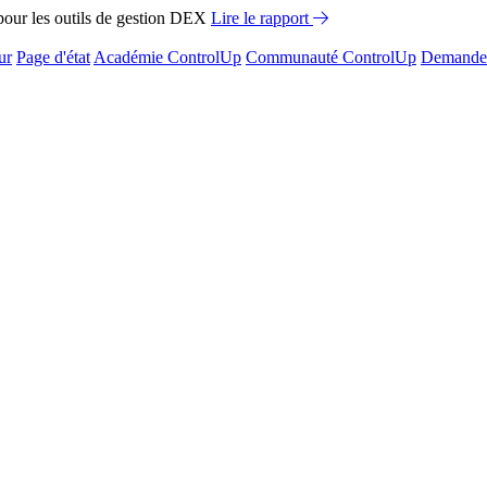
ur les outils de gestion DEX
Lire le rapport
ur
Page d'état
Académie ControlUp
Communauté ControlUp
Demandez