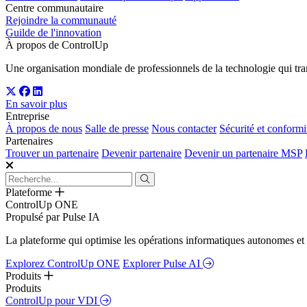
Centre communautaire
Rejoindre la communauté
Guilde de l'innovation
À propos de ControlUp
Une organisation mondiale de professionnels de la technologie qui tran
En savoir plus
Entreprise
À propos de nous
Salle de presse
Nous contacter
Sécurité et conformi
Partenaires
Trouver un partenaire
Devenir partenaire
Devenir un partenaire MSP
Plateforme
ControlUp ONE
Propulsé par Pulse IA
La plateforme qui optimise les opérations informatiques autonomes et 
Explorez ControlUp ONE
Explorer Pulse AI
Produits
Produits
ControlUp pour VDI