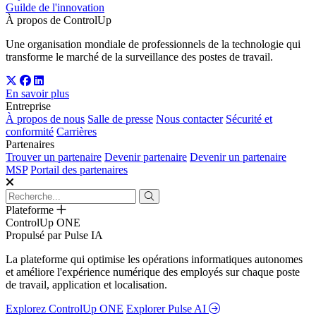
Guilde de l'innovation
À propos de ControlUp
Une organisation mondiale de professionnels de la technologie qui
transforme le marché de la surveillance des postes de travail.
En savoir plus
Entreprise
À propos de nous
Salle de presse
Nous contacter
Sécurité et
conformité
Carrières
Partenaires
Trouver un partenaire
Devenir partenaire
Devenir un partenaire
MSP
Portail des partenaires
Plateforme
ControlUp ONE
Propulsé par Pulse IA
La plateforme qui optimise les opérations informatiques autonomes
et améliore l'expérience numérique des employés sur chaque poste
de travail, application et localisation.
Explorez ControlUp ONE
Explorer Pulse AI