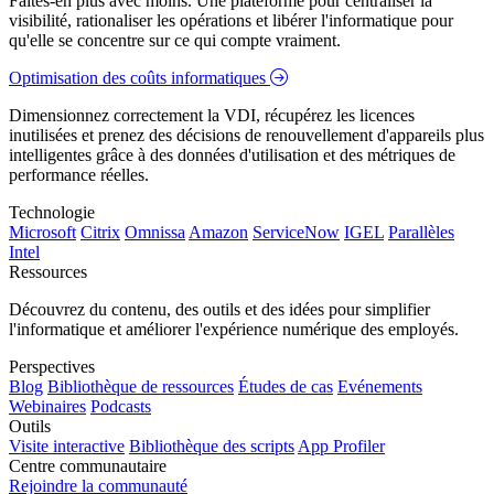
Faites-en plus avec moins. Une plateforme pour centraliser la
visibilité, rationaliser les opérations et libérer l'informatique pour
qu'elle se concentre sur ce qui compte vraiment.
Optimisation des coûts informatiques
Dimensionnez correctement la VDI, récupérez les licences
inutilisées et prenez des décisions de renouvellement d'appareils plus
intelligentes grâce à des données d'utilisation et des métriques de
performance réelles.
Technologie
Microsoft
Citrix
Omnissa
Amazon
ServiceNow
IGEL
Parallèles
Intel
Ressources
Découvrez du contenu, des outils et des idées pour simplifier
l'informatique et améliorer l'expérience numérique des employés.
Perspectives
Blog
Bibliothèque de ressources
Études de cas
Evénements
Webinaires
Podcasts
Outils
Visite interactive
Bibliothèque des scripts
App Profiler
Centre communautaire
Rejoindre la communauté