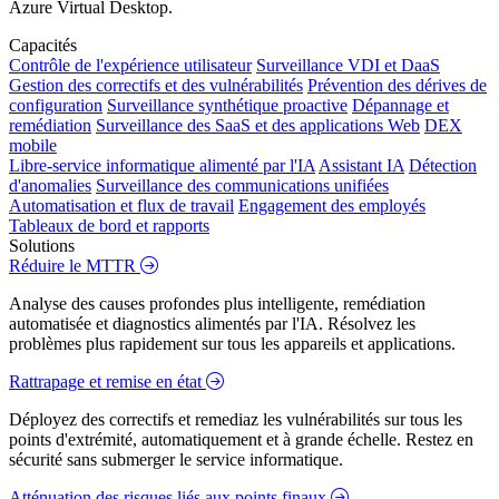
Azure Virtual Desktop.
Capacités
Contrôle de l'expérience utilisateur
Surveillance VDI et DaaS
Gestion des correctifs et des vulnérabilités
Prévention des dérives de
configuration
Surveillance synthétique proactive
Dépannage et
remédiation
Surveillance des SaaS et des applications Web
DEX
mobile
Libre-service informatique alimenté par l'IA
Assistant IA
Détection
d'anomalies
Surveillance des communications unifiées
Automatisation et flux de travail
Engagement des employés
Tableaux de bord et rapports
Solutions
Réduire le MTTR
Analyse des causes profondes plus intelligente, remédiation
automatisée et diagnostics alimentés par l'IA. Résolvez les
problèmes plus rapidement sur tous les appareils et applications.
Rattrapage et remise en état
Déployez des correctifs et remediaz les vulnérabilités sur tous les
points d'extrémité, automatiquement et à grande échelle. Restez en
sécurité sans submerger le service informatique.
Atténuation des risques liés aux points finaux