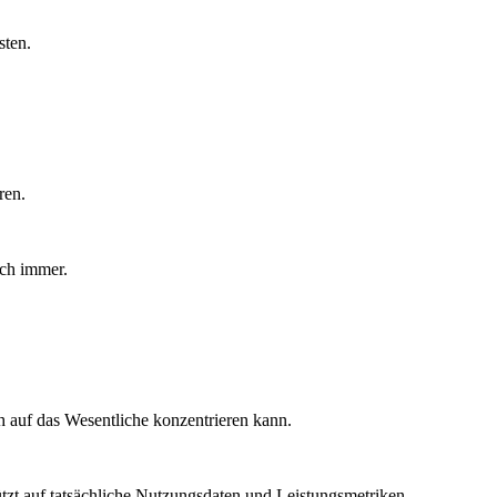
sten.
ren.
uch immer.
ch auf das Wesentliche konzentrieren kann.
ützt auf tatsächliche Nutzungsdaten und Leistungsmetriken.