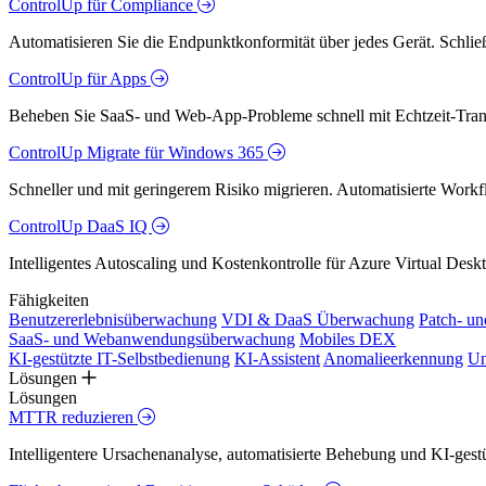
ControlUp für Compliance
Automatisieren Sie die Endpunktkonformität über jedes Gerät. Schlie
ControlUp für Apps
Beheben Sie SaaS- und Web-App-Probleme schnell mit Echtzeit-Trans
ControlUp Migrate für Windows 365
Schneller und mit geringerem Risiko migrieren. Automatisierte Workfl
ControlUp DaaS IQ
Intelligentes Autoscaling und Kostenkontrolle für Azure Virtual De
Fähigkeiten
Benutzererlebnisüberwachung
VDI & DaaS Überwachung
Patch- u
SaaS- und Webanwendungsüberwachung
Mobiles DEX
KI-gestützte IT-Selbstbedienung
KI-Assistent
Anomalieerkennung
Un
Lösungen
Lösungen
MTTR reduzieren
Intelligentere Ursachenanalyse, automatisierte Behebung und KI-ges