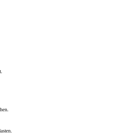
t.
chen.
asten.