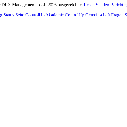
ür DEX Management Tools 2026 ausgezeichnet
Lesen Sie den Bericht
ng
Status Seite
ControlUp Akademie
ControlUp Gemeinschaft
Fragen S