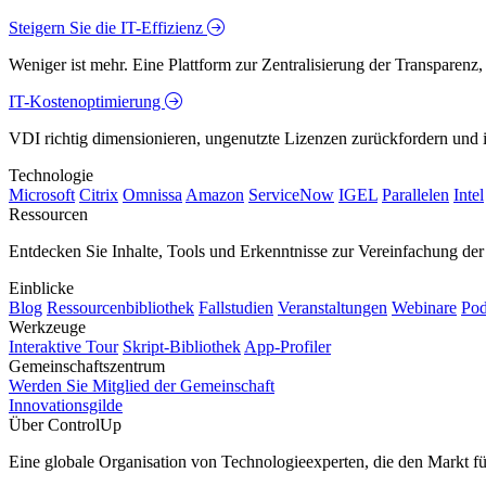
Steigern Sie die IT-Effizienz
Weniger ist mehr. Eine Plattform zur Zentralisierung der Transparenz
IT-Kostenoptimierung
VDI richtig dimensionieren, ungenutzte Lizenzen zurückfordern und in
Technologie
Microsoft
Citrix
Omnissa
Amazon
ServiceNow
IGEL
Parallelen
Intel
Ressourcen
Entdecken Sie Inhalte, Tools und Erkenntnisse zur Vereinfachung der 
Einblicke
Blog
Ressourcenbibliothek
Fallstudien
Veranstaltungen
Webinare
Pod
Werkzeuge
Interaktive Tour
Skript-Bibliothek
App-Profiler
Gemeinschaftszentrum
Werden Sie Mitglied der Gemeinschaft
Innovationsgilde
Über ControlUp
Eine globale Organisation von Technologieexperten, die den Markt f