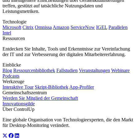
und intelligentere Entscheidungen über Geräteaktualisierungen
treffen, gestützt auf tatsächliche Nutzungsdaten und
Leistungsmetriken.
Technologie
Microsoft
Citrix
Omnissa
Amazon
ServiceNow
IGEL
Parallelen
Intel
Ressourcen
Entdecken Sie Inhalte, Tools und Erkenntnisse zur Vereinfachung
der IT und zur Verbesserung der digitalen Mitarbeitererfahrung.
Einblicke
Blog
Ressourcenbibliothek
Fallstudien
Veranstaltungen
Webinare
Podcasts
Werkzeuge
Interaktive Tour
Skript-Bibliothek
App-Profiler
Gemeinschaftszentrum
Werden Sie Mitglied der Gemeinschaft
Innovationsgilde
Über ControlUp
Eine globale Organisation von Technologieexperten, die den Markt
für Desktop-Monitoring verändert.