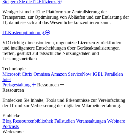
Steigern Sie die IT-Effizienz
Weniger ist mehr. Eine Plattform zur Zentralisierung der
Transparenz, zur Optimierung von Abläufen und zur Entlastung der
IT, damit sie sich auf das Wesentliche konzentrieren kann.
IT-Kostenoptimierung
VDI richtig dimensionieren, ungenutzte Lizenzen zurückfordern
und intelligentere Entscheidungen über Geräteaktualisierungen
treffen, gestützt auf tatsächliche Nutzungsdaten und
Leistungsmetriken.
Technologie
Microsoft
Citrix
Omnissa
Amazon
ServiceNow
IGEL
Parallelen
Intel
Preisgestaltung
Ressourcen
Ressourcen
Entdecken Sie Inhalte, Tools und Erkenntnisse zur Vereinfachung
der IT und zur Verbesserung der digitalen Mitarbeitererfahrung.
Einblicke
Blog
Ressourcenbibliothek
Fallstudien
Veranstaltungen
Webinare
Podcasts
Werkzeuge