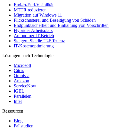
End-to-End-Visibilität
MTTR reduzieren
Migration auf Windows 11
Flickschusterei und Beseitigung von Schäden
Endpunktsicherheit und Einhaltung von Vorschriften
Hybrider Arbeitsplatz
Autonomer IT-Betrieb
Steigern Sie die IT-Effizienz
IT-Kostenoptimierung
Lösungen nach Technologie
Microsoft
Citrix
Omnissa
Amazon
ServiceNow
IGEL
Parallelen
Intel
Ressourcen
Blog
Fallstudien