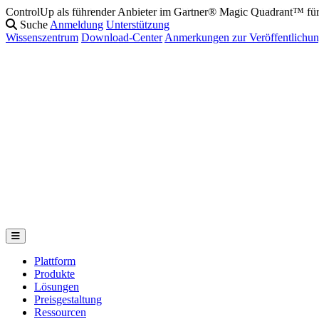
ControlUp als führender Anbieter im Gartner® Magic Quadrant™ f
Reparieren Sie es, bevor sie es spüren: Vorstellung der KI-Suite von
Suche
Anmeldung
Unterstützung
Wissenszentrum
Download-Center
Anmerkungen zur Veröffentlichu
Plattform
Produkte
Lösungen
Preisgestaltung
Ressourcen