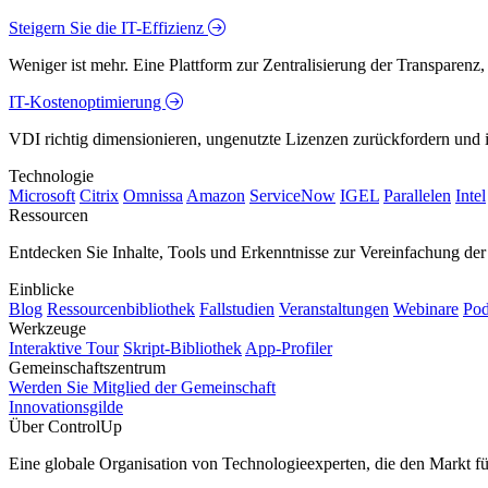
Steigern Sie die IT-Effizienz
Weniger ist mehr. Eine Plattform zur Zentralisierung der Transparenz
IT-Kostenoptimierung
VDI richtig dimensionieren, ungenutzte Lizenzen zurückfordern und in
Technologie
Microsoft
Citrix
Omnissa
Amazon
ServiceNow
IGEL
Parallelen
Intel
Ressourcen
Entdecken Sie Inhalte, Tools und Erkenntnisse zur Vereinfachung der 
Einblicke
Blog
Ressourcenbibliothek
Fallstudien
Veranstaltungen
Webinare
Pod
Werkzeuge
Interaktive Tour
Skript-Bibliothek
App-Profiler
Gemeinschaftszentrum
Werden Sie Mitglied der Gemeinschaft
Innovationsgilde
Über ControlUp
Eine globale Organisation von Technologieexperten, die den Markt f