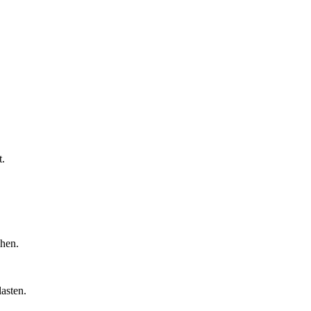
t.
chen.
asten.