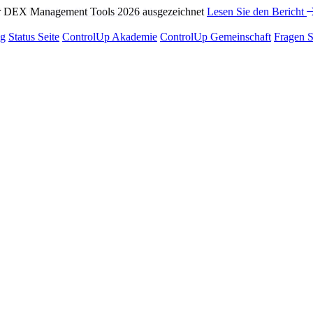
ür DEX Management Tools 2026 ausgezeichnet
 ControlUp
Sehen Sie sich das Webinar an
Lesen Sie den Bericht
ng
Status Seite
ControlUp Akademie
ControlUp Gemeinschaft
Fragen S