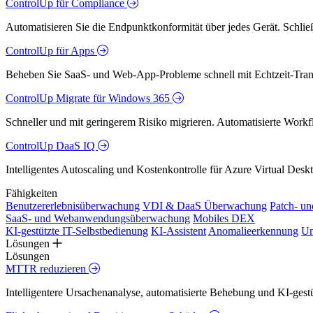
ControlUp für Compliance
Automatisieren Sie die Endpunktkonformität über jedes Gerät. Schlie
ControlUp für Apps
Beheben Sie SaaS- und Web-App-Probleme schnell mit Echtzeit-Trans
ControlUp Migrate für Windows 365
Schneller und mit geringerem Risiko migrieren. Automatisierte Workfl
ControlUp DaaS IQ
Intelligentes Autoscaling und Kostenkontrolle für Azure Virtual De
Fähigkeiten
Benutzererlebnisüberwachung
VDI & DaaS Überwachung
Patch- u
SaaS- und Webanwendungsüberwachung
Mobiles DEX
KI-gestützte IT-Selbstbedienung
KI-Assistent
Anomalieerkennung
Un
Lösungen
Lösungen
MTTR reduzieren
Intelligentere Ursachenanalyse, automatisierte Behebung und KI-ges