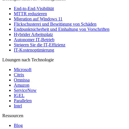
End-to-End-Visibilität
MTTR reduzieren
Migration auf Windows 11
Flickschusterei und Beseitigung von Schäden
Endpunktsicherheit und Einhaltung von Vorschriften
Hybrider Arbeitsplatz
Autonomer IT-Betrieb
Steigern Sie die IT-Effizienz
IT-Kostenoptimierung
Lösungen nach Technologie
Microsoft
Citrix
Omnissa
Amazon
ServiceNow
IGEL
Parallelen
Intel
Ressourcen
Blog