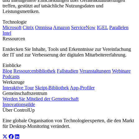
und intelligentere Entscheidungen über Geräteaktualisierungen
treffen, gestützt auf tatsächliche Nutzungsdaten und
Leistungsmetriken.
Technologie
Microsoft
Citrix
Omnissa
Amazon
ServiceNow
IGEL
Parallelen
Intel
Ressourcen
Entdecken Sie Inhalte, Tools und Erkenntnisse zur Vereinfachung
der IT und zur Verbesserung der digitalen Mitarbeitererfahrung.
Einblicke
Blog
Ressourcenbibliothek
Fallstudien
Veranstaltungen
Webinare
Podcasts
Werkzeuge
Interaktive Tour
Skript-Bibliothek
App-Profiler
Gemeinschaftszentrum
Werden Sie Mitglied der Gemeinschaft
Innovationsgilde
Über ControlUp
Eine globale Organisation von Technologieexperten, die den Markt
für Desktop-Monitoring verändert.