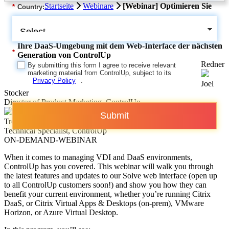
Startseite
Webinare
[Webinar] Optimieren Sie
*
Country:
Ihre DaaS-Umgebung mit dem Web-Interface der nächsten
*
Generation von ControlUp
Redner
By submitting this form I agree to receive relevant
marketing material from ControlUp, subject to its
Privacy Policy
.
Joel
Stocker
Director of Product Marketing, ControlUp
Submit
Trentent Tye
Technical Specialist, ControlUp
ON-DEMAND-WEBINAR
When it comes to managing VDI and DaaS environments,
ControlUp has you covered. This webinar will walk you through
the latest features and updates to our Solve web interface (open up
to all ControlUp customers soon!) and show you how they can
benefit your current environment, whether you’re running Citrix
DaaS, or Citrix Virtual Apps & Desktops (on-prem), VMware
Horizon, or Azure Virtual Desktop.