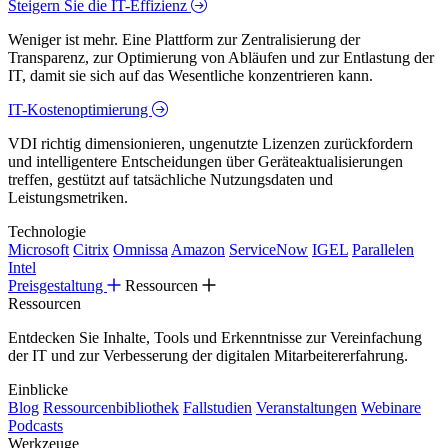
Steigern Sie die IT-Effizienz
Weniger ist mehr. Eine Plattform zur Zentralisierung der
Transparenz, zur Optimierung von Abläufen und zur Entlastung der
IT, damit sie sich auf das Wesentliche konzentrieren kann.
IT-Kostenoptimierung
VDI richtig dimensionieren, ungenutzte Lizenzen zurückfordern
und intelligentere Entscheidungen über Geräteaktualisierungen
treffen, gestützt auf tatsächliche Nutzungsdaten und
Leistungsmetriken.
Technologie
Microsoft
Citrix
Omnissa
Amazon
ServiceNow
IGEL
Parallelen
Intel
Preisgestaltung
Ressourcen
Ressourcen
Entdecken Sie Inhalte, Tools und Erkenntnisse zur Vereinfachung
der IT und zur Verbesserung der digitalen Mitarbeitererfahrung.
Einblicke
Blog
Ressourcenbibliothek
Fallstudien
Veranstaltungen
Webinare
Podcasts
Werkzeuge