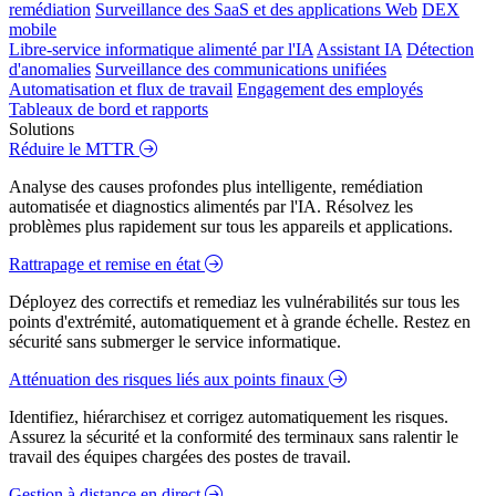
remédiation
Surveillance des SaaS et des applications Web
DEX
mobile
Libre-service informatique alimenté par l'IA
Assistant IA
Détection
d'anomalies
Surveillance des communications unifiées
Automatisation et flux de travail
Engagement des employés
Tableaux de bord et rapports
Solutions
Réduire le MTTR
Analyse des causes profondes plus intelligente, remédiation
automatisée et diagnostics alimentés par l'IA. Résolvez les
problèmes plus rapidement sur tous les appareils et applications.
Rattrapage et remise en état
Déployez des correctifs et remediaz les vulnérabilités sur tous les
points d'extrémité, automatiquement et à grande échelle. Restez en
sécurité sans submerger le service informatique.
Atténuation des risques liés aux points finaux
Identifiez, hiérarchisez et corrigez automatiquement les risques.
Assurez la sécurité et la conformité des terminaux sans ralentir le
travail des équipes chargées des postes de travail.
Gestion à distance en direct