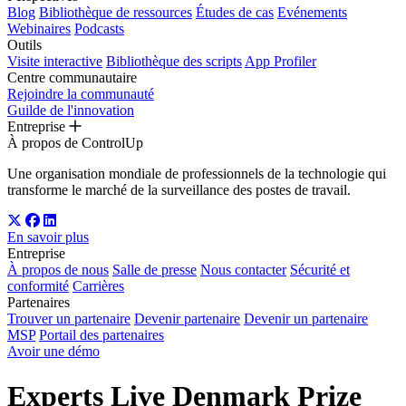
Blog
Bibliothèque de ressources
Études de cas
Evénements
Webinaires
Podcasts
Outils
Visite interactive
Bibliothèque des scripts
App Profiler
Centre communautaire
Rejoindre la communauté
Guilde de l'innovation
Entreprise
À propos de ControlUp
Une organisation mondiale de professionnels de la technologie qui
transforme le marché de la surveillance des postes de travail.
En savoir plus
Entreprise
À propos de nous
Salle de presse
Nous contacter
Sécurité et
conformité
Carrières
Partenaires
Trouver un partenaire
Devenir partenaire
Devenir un partenaire
MSP
Portail des partenaires
Avoir une démo
Experts Live Denmark Prize