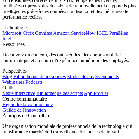
Dimensionnez correctement la VDI, récupérez les licences
inutilisées et prenez des décisions de renouvellement d'appareils plus
intelligentes grâce à des données d'utilisation et des métriques de
performance réelles.
Technologie
Microsoft
Citrix
Omnissa
Amazon
ServiceNow
IGEL
Parallèles
Intel
Ressources
Découvrez du contenu, des outils et des idées pour simplifier
l'informatique et améliorer l'expérience numérique des employés.
Perspectives
Blog
Bibliothèque de ressources
Études de cas
Evénements
Webinaires
Podcasts
Outils
Visite interactive
Bibliothèque des scripts
App Profiler
Centre communautaire
Rejoindre la communauté
Guilde de l'innovation
À propos de ControlUp
Une organisation mondiale de professionnels de la technologie qui
transforme le marché de la surveillance des postes de travail.