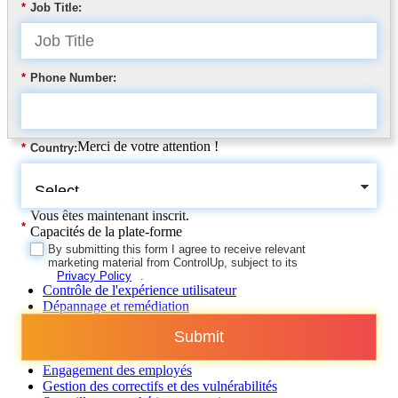
*
Job Title:
*
Phone Number:
Merci de votre attention !
*
Country:
Vous êtes maintenant inscrit.
*
Capacités de la plate-forme
By submitting this form I agree to receive relevant
marketing material from ControlUp, subject to its
Privacy Policy
.
Contrôle de l'expérience utilisateur
Dépannage et remédiation
Automatisation
Submit
Surveillance VDI et DaaS
Surveillance des communications unifiées
Engagement des employés
Gestion des correctifs et des vulnérabilités