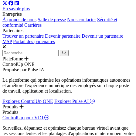
En savoir plus
Entreprise
À propos de nous
Salle de presse
Nous contacter
Sécurité et
conformité
Carrières
Partenaires
Trouver un partenaire
Devenir partenaire
Devenir un partenaire
MSP
Portail des partenaires
Plateforme
ControlUp ONE
Propulsé par Pulse IA
La plateforme qui optimise les opérations informatiques autonomes
et améliore l'expérience numérique des employés sur chaque poste
de travail, application et localisation.
Explorez ControlUp ONE
Explorer Pulse AI
Produits
Produits
ControlUp pour VDI
Surveillez, dépannez et optimisez chaque bureau virtuel avant que
les sessions lentes et les plantages d'applications n'interrompent votre