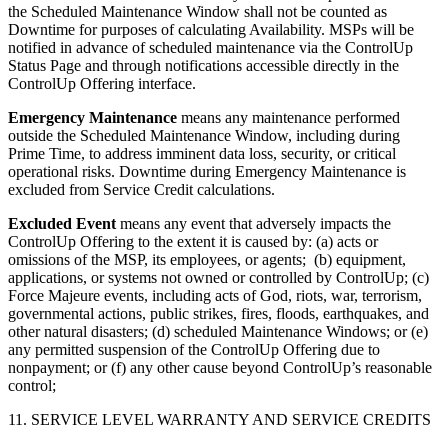
the Scheduled Maintenance Window shall not be counted as
Downtime for purposes of calculating Availability. MSPs will be
notified in advance of scheduled maintenance via the ControlUp
Status Page and through notifications accessible directly in the
ControlUp Offering interface.
Emergency Maintenance
means any maintenance performed
outside the Scheduled Maintenance Window, including during
Prime Time, to address imminent data loss, security, or critical
operational risks. Downtime during Emergency Maintenance is
excluded from Service Credit calculations.
Excluded Event
means any event that adversely impacts the
ControlUp Offering to the extent it is caused by: (a) acts or
omissions of the MSP, its employees, or agents; (b) equipment,
applications, or systems not owned or controlled by ControlUp; (c)
Force Majeure events, including acts of God, riots, war, terrorism,
governmental actions, public strikes, fires, floods, earthquakes, and
other natural disasters; (d) scheduled Maintenance Windows; or (e)
any permitted suspension of the ControlUp Offering due to
nonpayment; or (f) any other cause beyond ControlUp’s reasonable
control;
11. SERVICE LEVEL WARRANTY AND SERVICE CREDITS