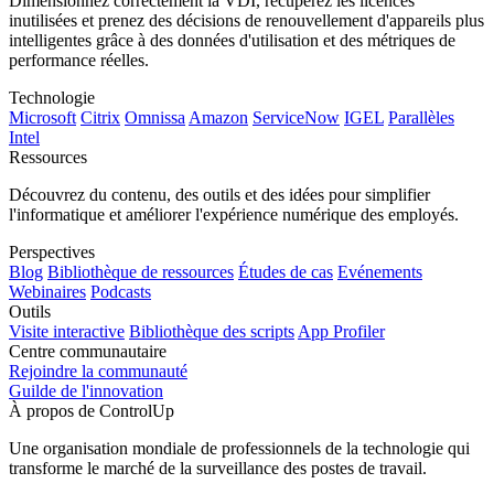
Dimensionnez correctement la VDI, récupérez les licences
inutilisées et prenez des décisions de renouvellement d'appareils plus
intelligentes grâce à des données d'utilisation et des métriques de
performance réelles.
Technologie
Microsoft
Citrix
Omnissa
Amazon
ServiceNow
IGEL
Parallèles
Intel
Ressources
Découvrez du contenu, des outils et des idées pour simplifier
l'informatique et améliorer l'expérience numérique des employés.
Perspectives
Blog
Bibliothèque de ressources
Études de cas
Evénements
Webinaires
Podcasts
Outils
Visite interactive
Bibliothèque des scripts
App Profiler
Centre communautaire
Rejoindre la communauté
Guilde de l'innovation
À propos de ControlUp
Une organisation mondiale de professionnels de la technologie qui
transforme le marché de la surveillance des postes de travail.