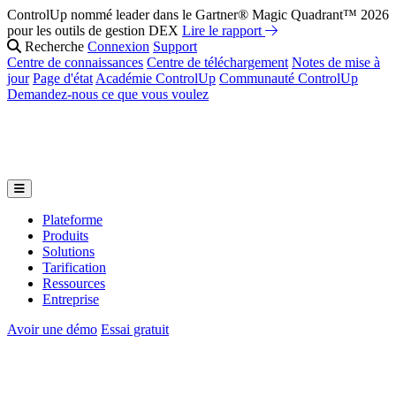
ControlUp nommé leader dans le Gartner® Magic Quadrant™ 2026
Réparez-le avant qu'ils ne le ressentent : Présentation de la suite IA
pour les outils de gestion DEX
de ControlUp
Regardez le Webinaire
Lire le rapport
Recherche
Connexion
Support
Centre de connaissances
Centre de téléchargement
Notes de mise à
jour
Page d'état
Académie ControlUp
Communauté ControlUp
Demandez-nous ce que vous voulez
Plateforme
Produits
Solutions
Tarification
Ressources
Entreprise
Avoir une démo
Essai gratuit