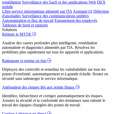
remédiation
Surveillance des SaaS et des applications Web
DEX
mobile
Libre-service informatique alimenté par l'IA
Assistant IA
Détection
d'anomalies
Surveillance des communications unifiées
Automatisation et flux de travail
Engagement des employés
Tableaux de bord et rapports
Solutions
Réduire le MTTR
Analyse des causes profondes plus intelligente, remédiation
automatisée et diagnostics alimentés par l'IA. Résolvez les
problèmes plus rapidement sur tous les appareils et applications.
Rattrapage et remise en état
Déployez des correctifs et remediaz les vulnérabilités sur tous les
points d'extrémité, automatiquement et à grande échelle. Restez en
sécurité sans submerger le service informatique.
Atténuation des risques liés aux points finaux
Identifiez, hiérarchisez et corrigez automatiquement les risques.
Assurez la sécurité et la conformité des terminaux sans ralentir le
travail des équipes chargées des postes de travail.
Gestion à distance en direct