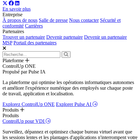
En savoir plus
Entreprise
À propos de nous
Salle de presse
Nous contacter
Sécurité et
conformité
Carrières
Partenaires
Trouver un partenaire
Devenir partenaire
Devenir un partenaire
MSP
Portail des partenaires
Plateforme
ControlUp ONE
Propulsé par Pulse IA
La plateforme qui optimise les opérations informatiques autonomes
et améliore l'expérience numérique des employés sur chaque poste
de travail, application et localisation.
Explorez ControlUp ONE
Explorer Pulse AI
Produits
Produits
ControlUp pour VDI
Surveillez, dépannez et optimisez chaque bureau virtuel avant que
les sessions lentes et les plantages d'applications n'interrompent votre