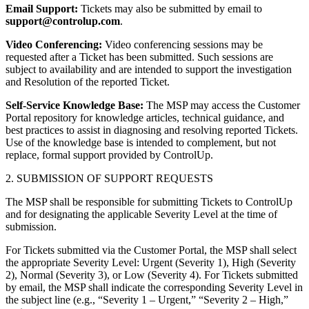
Email Support:
Tickets may also be submitted by email to
support@controlup.com
.
Video Conferencing:
Video conferencing sessions may be
requested after a Ticket has been submitted. Such sessions are
subject to availability and are intended to support the investigation
and Resolution of the reported Ticket.
Self-Service Knowledge Base:
The MSP may access the Customer
Portal repository for knowledge articles, technical guidance, and
best practices to assist in diagnosing and resolving reported Tickets.
Use of the knowledge base is intended to complement, but not
replace, formal support provided by ControlUp.
2. SUBMISSION OF SUPPORT REQUESTS
The MSP shall be responsible for submitting Tickets to ControlUp
and for designating the applicable Severity Level at the time of
submission.
For Tickets submitted via the Customer Portal, the MSP shall select
the appropriate Severity Level: Urgent (Severity 1), High (Severity
2), Normal (Severity 3), or Low (Severity 4). For Tickets submitted
by email, the MSP shall indicate the corresponding Severity Level in
the subject line (e.g., “Severity 1 – Urgent,” “Severity 2 – High,”