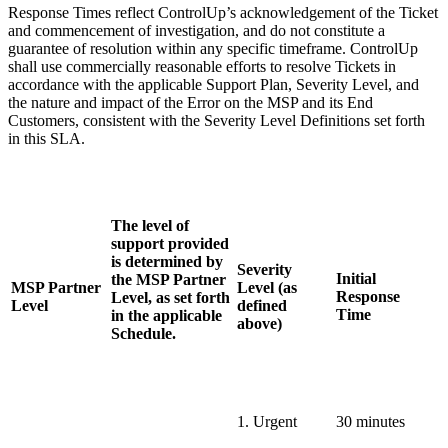
Response Times reflect ControlUp’s acknowledgement of the Ticket
and commencement of investigation, and do not constitute a
guarantee of resolution within any specific timeframe. ControlUp
shall use commercially reasonable efforts to resolve Tickets in
accordance with the applicable Support Plan, Severity Level, and
the nature and impact of the Error on the MSP and its End
Customers, consistent with the Severity Level Definitions set forth
in this SLA.
The level of
support provided
is determined by
Severity
Initial
the MSP Partner
MSP Partner
Level (as
Response
Level, as set forth
Level
defined
Time
in the applicable
above)
Schedule.
1. Urgent
30 minutes