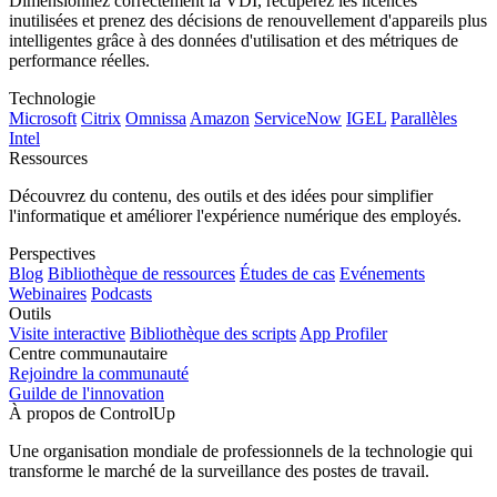
Dimensionnez correctement la VDI, récupérez les licences
inutilisées et prenez des décisions de renouvellement d'appareils plus
intelligentes grâce à des données d'utilisation et des métriques de
performance réelles.
Technologie
Microsoft
Citrix
Omnissa
Amazon
ServiceNow
IGEL
Parallèles
Intel
Ressources
Découvrez du contenu, des outils et des idées pour simplifier
l'informatique et améliorer l'expérience numérique des employés.
Perspectives
Blog
Bibliothèque de ressources
Études de cas
Evénements
Webinaires
Podcasts
Outils
Visite interactive
Bibliothèque des scripts
App Profiler
Centre communautaire
Rejoindre la communauté
Guilde de l'innovation
À propos de ControlUp
Une organisation mondiale de professionnels de la technologie qui
transforme le marché de la surveillance des postes de travail.