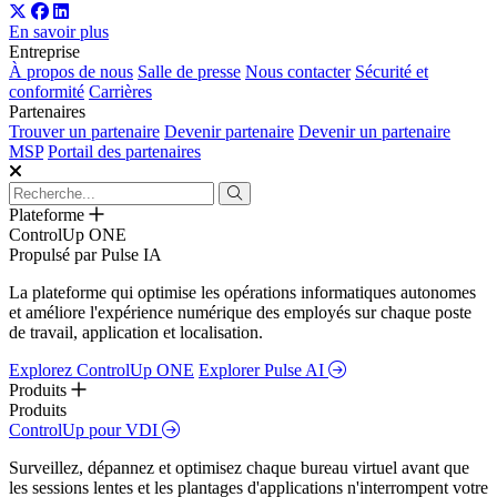
En savoir plus
Entreprise
À propos de nous
Salle de presse
Nous contacter
Sécurité et
conformité
Carrières
Partenaires
Trouver un partenaire
Devenir partenaire
Devenir un partenaire
MSP
Portail des partenaires
Plateforme
ControlUp ONE
Propulsé par Pulse IA
La plateforme qui optimise les opérations informatiques autonomes
et améliore l'expérience numérique des employés sur chaque poste
de travail, application et localisation.
Explorez ControlUp ONE
Explorer Pulse AI
Produits
Produits
ControlUp pour VDI
Surveillez, dépannez et optimisez chaque bureau virtuel avant que
les sessions lentes et les plantages d'applications n'interrompent votre