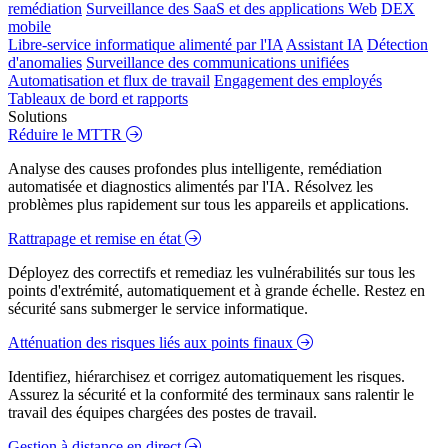
remédiation
Surveillance des SaaS et des applications Web
DEX
mobile
Libre-service informatique alimenté par l'IA
Assistant IA
Détection
d'anomalies
Surveillance des communications unifiées
Automatisation et flux de travail
Engagement des employés
Tableaux de bord et rapports
Solutions
Réduire le MTTR
Analyse des causes profondes plus intelligente, remédiation
automatisée et diagnostics alimentés par l'IA. Résolvez les
problèmes plus rapidement sur tous les appareils et applications.
Rattrapage et remise en état
Déployez des correctifs et remediaz les vulnérabilités sur tous les
points d'extrémité, automatiquement et à grande échelle. Restez en
sécurité sans submerger le service informatique.
Atténuation des risques liés aux points finaux
Identifiez, hiérarchisez et corrigez automatiquement les risques.
Assurez la sécurité et la conformité des terminaux sans ralentir le
travail des équipes chargées des postes de travail.
Gestion à distance en direct