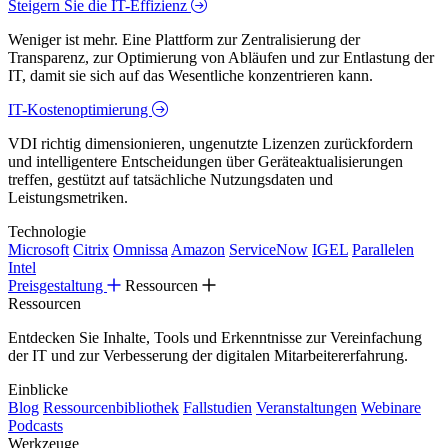
Steigern Sie die IT-Effizienz
Weniger ist mehr. Eine Plattform zur Zentralisierung der
Transparenz, zur Optimierung von Abläufen und zur Entlastung der
IT, damit sie sich auf das Wesentliche konzentrieren kann.
IT-Kostenoptimierung
VDI richtig dimensionieren, ungenutzte Lizenzen zurückfordern
und intelligentere Entscheidungen über Geräteaktualisierungen
treffen, gestützt auf tatsächliche Nutzungsdaten und
Leistungsmetriken.
Technologie
Microsoft
Citrix
Omnissa
Amazon
ServiceNow
IGEL
Parallelen
Intel
Preisgestaltung
Ressourcen
Ressourcen
Entdecken Sie Inhalte, Tools und Erkenntnisse zur Vereinfachung
der IT und zur Verbesserung der digitalen Mitarbeitererfahrung.
Einblicke
Blog
Ressourcenbibliothek
Fallstudien
Veranstaltungen
Webinare
Podcasts
Werkzeuge