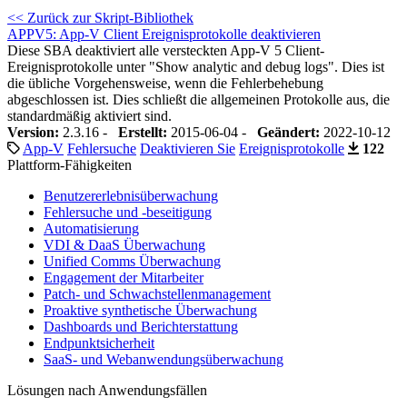
<< Zurück zur Skript-Bibliothek
APPV5: App-V Client Ereignisprotokolle deaktivieren
Diese SBA deaktiviert alle versteckten App-V 5 Client-
Ereignisprotokolle unter "Show analytic and debug logs". Dies ist
die übliche Vorgehensweise, wenn die Fehlerbehebung
abgeschlossen ist. Dies schließt die allgemeinen Protokolle aus, die
standardmäßig aktiviert sind.
Version:
2.3.16 -
Erstellt:
2015-06-04 -
Geändert:
2022-10-12
App-V
Fehlersuche
Deaktivieren Sie
Ereignisprotokolle
122
Plattform-Fähigkeiten
Benutzererlebnisüberwachung
Fehlersuche und -beseitigung
Automatisierung
VDI & DaaS Überwachung
Unified Comms Überwachung
Engagement der Mitarbeiter
Patch- und Schwachstellenmanagement
Proaktive synthetische Überwachung
Dashboards und Berichterstattung
Endpunktsicherheit
SaaS- und Webanwendungsüberwachung
Lösungen nach Anwendungsfällen