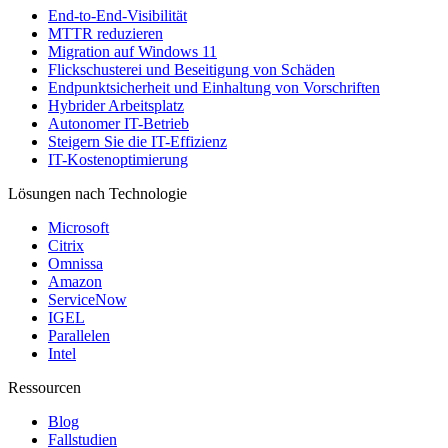
End-to-End-Visibilität
MTTR reduzieren
Migration auf Windows 11
Flickschusterei und Beseitigung von Schäden
Endpunktsicherheit und Einhaltung von Vorschriften
Hybrider Arbeitsplatz
Autonomer IT-Betrieb
Steigern Sie die IT-Effizienz
IT-Kostenoptimierung
Lösungen nach Technologie
Microsoft
Citrix
Omnissa
Amazon
ServiceNow
IGEL
Parallelen
Intel
Ressourcen
Blog
Fallstudien