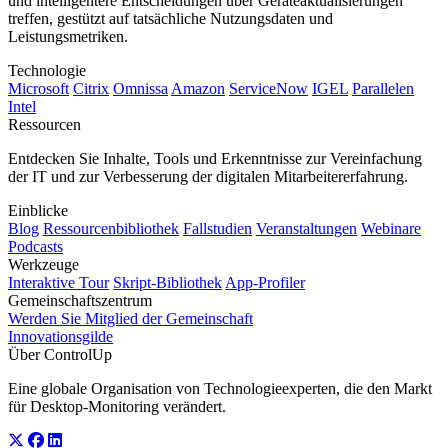
und intelligentere Entscheidungen über Geräteaktualisierungen
treffen, gestützt auf tatsächliche Nutzungsdaten und
Leistungsmetriken.
Technologie
Microsoft
Citrix
Omnissa
Amazon
ServiceNow
IGEL
Parallelen
Intel
Ressourcen
Entdecken Sie Inhalte, Tools und Erkenntnisse zur Vereinfachung
der IT und zur Verbesserung der digitalen Mitarbeitererfahrung.
Einblicke
Blog
Ressourcenbibliothek
Fallstudien
Veranstaltungen
Webinare
Podcasts
Werkzeuge
Interaktive Tour
Skript-Bibliothek
App-Profiler
Gemeinschaftszentrum
Werden Sie Mitglied der Gemeinschaft
Innovationsgilde
Über ControlUp
Eine globale Organisation von Technologieexperten, die den Markt
für Desktop-Monitoring verändert.