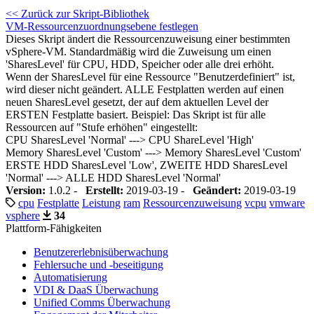
<< Zurück zur Skript-Bibliothek
VM-Ressourcenzuordnungsebene festlegen
Dieses Skript ändert die Ressourcenzuweisung einer bestimmten
vSphere-VM. Standardmäßig wird die Zuweisung um einen
'SharesLevel' für CPU, HDD, Speicher oder alle drei erhöht.
Wenn der SharesLevel für eine Ressource "Benutzerdefiniert" ist,
wird dieser nicht geändert. ALLE Festplatten werden auf einen
neuen SharesLevel gesetzt, der auf dem aktuellen Level der
ERSTEN Festplatte basiert. Beispiel: Das Skript ist für alle
Ressourcen auf "Stufe erhöhen" eingestellt:
CPU SharesLevel 'Normal' ---> CPU ShareLevel 'High'
Memory SharesLevel 'Custom' ---> Memory SharesLevel 'Custom'
ERSTE HDD SharesLevel 'Low', ZWEITE HDD SharesLevel
'Normal' ---> ALLE HDD SharesLevel 'Normal'
Version:
1.0.2 -
Erstellt:
2019-03-19 -
Geändert:
2019-03-19
cpu
Festplatte
Leistung
ram
Ressourcenzuweisung
vcpu
vmware
vsphere
34
Plattform-Fähigkeiten
Benutzererlebnisüberwachung
Fehlersuche und -beseitigung
Automatisierung
VDI & DaaS Überwachung
Unified Comms Überwachung