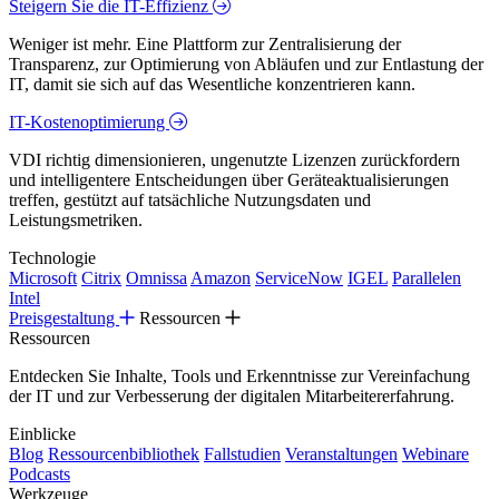
Steigern Sie die IT-Effizienz
Weniger ist mehr. Eine Plattform zur Zentralisierung der
Transparenz, zur Optimierung von Abläufen und zur Entlastung der
IT, damit sie sich auf das Wesentliche konzentrieren kann.
IT-Kostenoptimierung
VDI richtig dimensionieren, ungenutzte Lizenzen zurückfordern
und intelligentere Entscheidungen über Geräteaktualisierungen
treffen, gestützt auf tatsächliche Nutzungsdaten und
Leistungsmetriken.
Technologie
Microsoft
Citrix
Omnissa
Amazon
ServiceNow
IGEL
Parallelen
Intel
Preisgestaltung
Ressourcen
Ressourcen
Entdecken Sie Inhalte, Tools und Erkenntnisse zur Vereinfachung
der IT und zur Verbesserung der digitalen Mitarbeitererfahrung.
Einblicke
Blog
Ressourcenbibliothek
Fallstudien
Veranstaltungen
Webinare
Podcasts
Werkzeuge