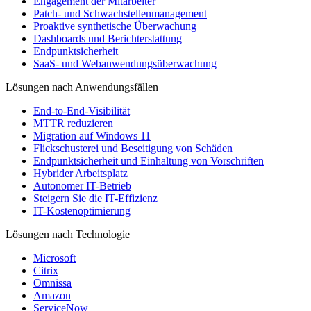
Engagement der Mitarbeiter
Patch- und Schwachstellenmanagement
Proaktive synthetische Überwachung
Dashboards und Berichterstattung
Endpunktsicherheit
SaaS- und Webanwendungsüberwachung
Lösungen nach Anwendungsfällen
End-to-End-Visibilität
MTTR reduzieren
Migration auf Windows 11
Flickschusterei und Beseitigung von Schäden
Endpunktsicherheit und Einhaltung von Vorschriften
Hybrider Arbeitsplatz
Autonomer IT-Betrieb
Steigern Sie die IT-Effizienz
IT-Kostenoptimierung
Lösungen nach Technologie
Microsoft
Citrix
Omnissa
Amazon
ServiceNow