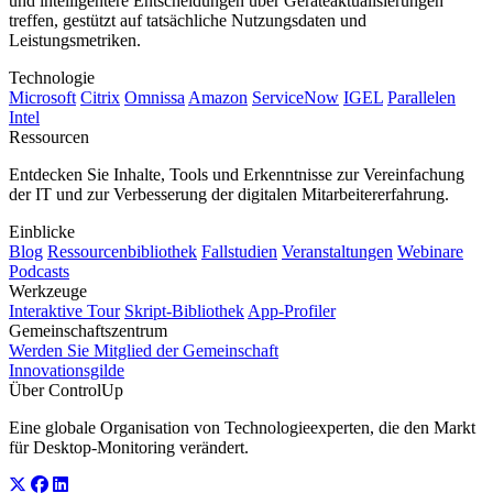
und intelligentere Entscheidungen über Geräteaktualisierungen
treffen, gestützt auf tatsächliche Nutzungsdaten und
Leistungsmetriken.
Technologie
Microsoft
Citrix
Omnissa
Amazon
ServiceNow
IGEL
Parallelen
Intel
Ressourcen
Entdecken Sie Inhalte, Tools und Erkenntnisse zur Vereinfachung
der IT und zur Verbesserung der digitalen Mitarbeitererfahrung.
Einblicke
Blog
Ressourcenbibliothek
Fallstudien
Veranstaltungen
Webinare
Podcasts
Werkzeuge
Interaktive Tour
Skript-Bibliothek
App-Profiler
Gemeinschaftszentrum
Werden Sie Mitglied der Gemeinschaft
Innovationsgilde
Über ControlUp
Eine globale Organisation von Technologieexperten, die den Markt
für Desktop-Monitoring verändert.