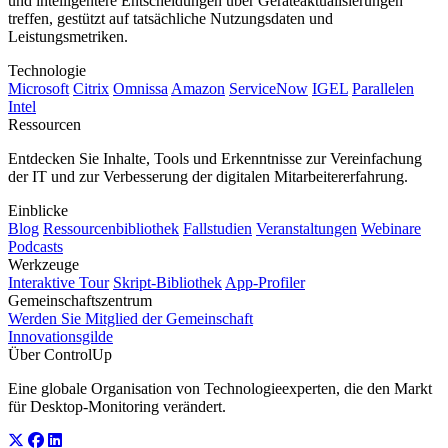
und intelligentere Entscheidungen über Geräteaktualisierungen
treffen, gestützt auf tatsächliche Nutzungsdaten und
Leistungsmetriken.
Technologie
Microsoft
Citrix
Omnissa
Amazon
ServiceNow
IGEL
Parallelen
Intel
Ressourcen
Entdecken Sie Inhalte, Tools und Erkenntnisse zur Vereinfachung
der IT und zur Verbesserung der digitalen Mitarbeitererfahrung.
Einblicke
Blog
Ressourcenbibliothek
Fallstudien
Veranstaltungen
Webinare
Podcasts
Werkzeuge
Interaktive Tour
Skript-Bibliothek
App-Profiler
Gemeinschaftszentrum
Werden Sie Mitglied der Gemeinschaft
Innovationsgilde
Über ControlUp
Eine globale Organisation von Technologieexperten, die den Markt
für Desktop-Monitoring verändert.