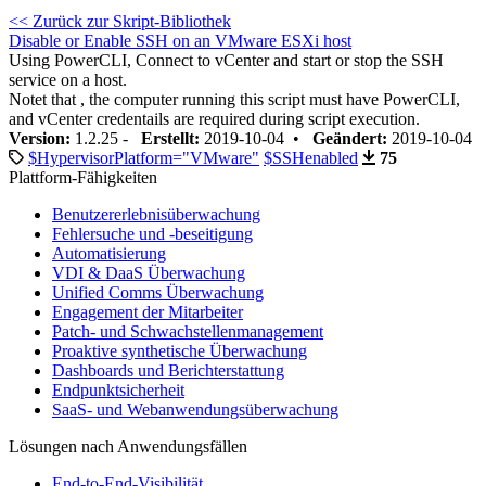
<< Zurück zur Skript-Bibliothek
Disable or Enable SSH on an VMware ESXi host
Using PowerCLI, Connect to vCenter and start or stop the SSH
service on a host.
Notet that , the computer running this script must have PowerCLI,
and vCenter credentails are required during script execution.
Version:
1.2.25 -
Erstellt:
2019-10-04 •
Geändert:
2019-10-04
$HypervisorPlatform="VMware"
$SSHenabled
75
Plattform-Fähigkeiten
Benutzererlebnisüberwachung
Fehlersuche und -beseitigung
Automatisierung
VDI & DaaS Überwachung
Unified Comms Überwachung
Engagement der Mitarbeiter
Patch- und Schwachstellenmanagement
Proaktive synthetische Überwachung
Dashboards und Berichterstattung
Endpunktsicherheit
SaaS- und Webanwendungsüberwachung
Lösungen nach Anwendungsfällen
End-to-End-Visibilität