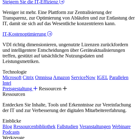
Steigern Sie die IT-Effizienz
Weniger ist mehr. Eine Plattform zur Zentralisierung der
Transparenz, zur Optimierung von Abläufen und zur Entlastung der
IT, damit sie sich auf das Wesentliche konzentrieren kann.
IT-Kostenoptimierung
VDI richtig dimensionieren, ungenutzte Lizenzen zurückfordern
und intelligentere Entscheidungen über Geräteaktualisierungen
treffen, gestützt auf tatsächliche Nutzungsdaten und
Leistungsmetriken.
Technologie
Microsoft
Citrix
Omnissa
Amazon
ServiceNow
IGEL
Parallelen
Intel
Preisgestaltung
Ressourcen
Ressourcen
Entdecken Sie Inhalte, Tools und Erkenntnisse zur Vereinfachung
der IT und zur Verbesserung der digitalen Mitarbeitererfahrung.
Einblicke
Blog
Ressourcenbibliothek
Fallstudien
Veranstaltungen
Webinare
Podcasts
Werkzeuge