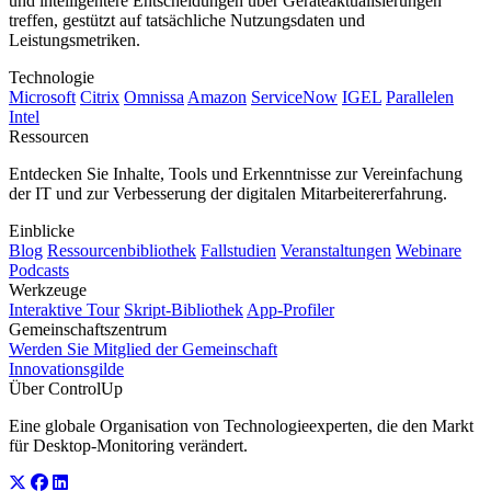
und intelligentere Entscheidungen über Geräteaktualisierungen
treffen, gestützt auf tatsächliche Nutzungsdaten und
Leistungsmetriken.
Technologie
Microsoft
Citrix
Omnissa
Amazon
ServiceNow
IGEL
Parallelen
Intel
Ressourcen
Entdecken Sie Inhalte, Tools und Erkenntnisse zur Vereinfachung
der IT und zur Verbesserung der digitalen Mitarbeitererfahrung.
Einblicke
Blog
Ressourcenbibliothek
Fallstudien
Veranstaltungen
Webinare
Podcasts
Werkzeuge
Interaktive Tour
Skript-Bibliothek
App-Profiler
Gemeinschaftszentrum
Werden Sie Mitglied der Gemeinschaft
Innovationsgilde
Über ControlUp
Eine globale Organisation von Technologieexperten, die den Markt
für Desktop-Monitoring verändert.