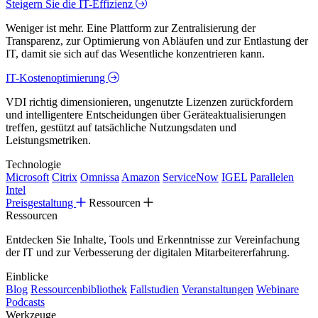
Steigern Sie die IT-Effizienz
Weniger ist mehr. Eine Plattform zur Zentralisierung der
Transparenz, zur Optimierung von Abläufen und zur Entlastung der
IT, damit sie sich auf das Wesentliche konzentrieren kann.
IT-Kostenoptimierung
VDI richtig dimensionieren, ungenutzte Lizenzen zurückfordern
und intelligentere Entscheidungen über Geräteaktualisierungen
treffen, gestützt auf tatsächliche Nutzungsdaten und
Leistungsmetriken.
Technologie
Microsoft
Citrix
Omnissa
Amazon
ServiceNow
IGEL
Parallelen
Intel
Preisgestaltung
Ressourcen
Ressourcen
Entdecken Sie Inhalte, Tools und Erkenntnisse zur Vereinfachung
der IT und zur Verbesserung der digitalen Mitarbeitererfahrung.
Einblicke
Blog
Ressourcenbibliothek
Fallstudien
Veranstaltungen
Webinare
Podcasts
Werkzeuge