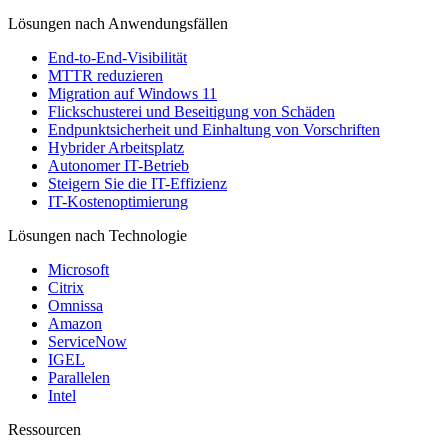
Lösungen nach Anwendungsfällen
End-to-End-Visibilität
MTTR reduzieren
Migration auf Windows 11
Flickschusterei und Beseitigung von Schäden
Endpunktsicherheit und Einhaltung von Vorschriften
Hybrider Arbeitsplatz
Autonomer IT-Betrieb
Steigern Sie die IT-Effizienz
IT-Kostenoptimierung
Lösungen nach Technologie
Microsoft
Citrix
Omnissa
Amazon
ServiceNow
IGEL
Parallelen
Intel
Ressourcen