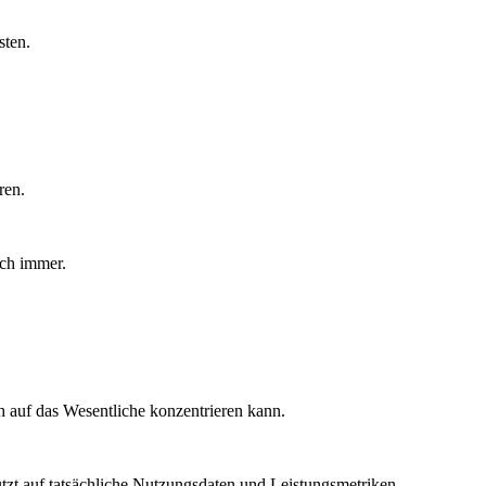
sten.
ren.
uch immer.
ch auf das Wesentliche konzentrieren kann.
ützt auf tatsächliche Nutzungsdaten und Leistungsmetriken.