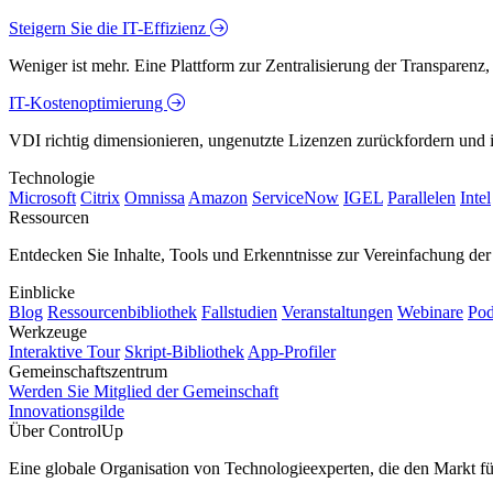
Steigern Sie die IT-Effizienz
Weniger ist mehr. Eine Plattform zur Zentralisierung der Transparenz
IT-Kostenoptimierung
VDI richtig dimensionieren, ungenutzte Lizenzen zurückfordern und in
Technologie
Microsoft
Citrix
Omnissa
Amazon
ServiceNow
IGEL
Parallelen
Intel
Ressourcen
Entdecken Sie Inhalte, Tools und Erkenntnisse zur Vereinfachung der 
Einblicke
Blog
Ressourcenbibliothek
Fallstudien
Veranstaltungen
Webinare
Pod
Werkzeuge
Interaktive Tour
Skript-Bibliothek
App-Profiler
Gemeinschaftszentrum
Werden Sie Mitglied der Gemeinschaft
Innovationsgilde
Über ControlUp
Eine globale Organisation von Technologieexperten, die den Markt f