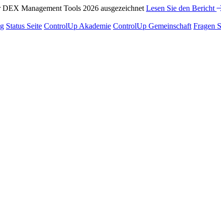
ür DEX Management Tools 2026 ausgezeichnet
Lesen Sie den Bericht
ng
Status Seite
ControlUp Akademie
ControlUp Gemeinschaft
Fragen S