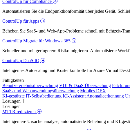
ControlUp für Compliance
Automatisieren Sie die Endpunktkonformität über jedes Gerät. Schlie
ControlUp für Apps
Beheben Sie SaaS- und Web-App-Probleme schnell mit Echtzeit-Trans
ControlUp Migrate für Windows 365
Schneller und mit geringerem Risiko migrieren. Automatisierte Workfl
ControlUp DaaS IQ
Intelligentes Autoscaling und Kostenkontrolle für Azure Virtual De
Fähigkeiten
Benutzererlebnisüberwachung
VDI & DaaS Überwachung
Patch- u
SaaS- und Webanwendungsüberwachung
Mobiles DEX
KI-gestützte IT-Selbstbedienung
KI-Assistent
Anomalieerkennung
Un
Lösungen
Lösungen
MTTR reduzieren
Intelligentere Ursachenanalyse, automatisierte Behebung und KI-ges