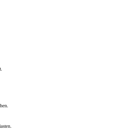
t.
chen.
asten.