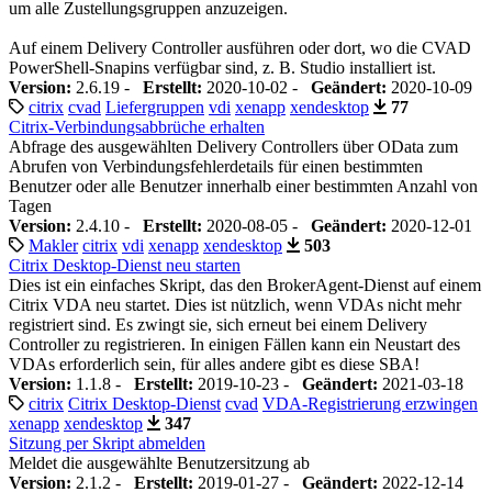
um alle Zustellungsgruppen anzuzeigen.
Auf einem Delivery Controller ausführen oder dort, wo die CVAD
PowerShell-Snapins verfügbar sind, z. B. Studio installiert ist.
Version:
2.6.19 -
Erstellt:
2020-10-02 -
Geändert:
2020-10-09
citrix
cvad
Liefergruppen
vdi
xenapp
xendesktop
77
Citrix-Verbindungsabbrüche erhalten
Abfrage des ausgewählten Delivery Controllers über OData zum
Abrufen von Verbindungsfehlerdetails für einen bestimmten
Benutzer oder alle Benutzer innerhalb einer bestimmten Anzahl von
Tagen
Version:
2.4.10 -
Erstellt:
2020-08-05 -
Geändert:
2020-12-01
Makler
citrix
vdi
xenapp
xendesktop
503
Citrix Desktop-Dienst neu starten
Dies ist ein einfaches Skript, das den BrokerAgent-Dienst auf einem
Citrix VDA neu startet. Dies ist nützlich, wenn VDAs nicht mehr
registriert sind. Es zwingt sie, sich erneut bei einem Delivery
Controller zu registrieren. In einigen Fällen kann ein Neustart des
VDAs erforderlich sein, für alles andere gibt es diese SBA!
Version:
1.1.8 -
Erstellt:
2019-10-23 -
Geändert:
2021-03-18
citrix
Citrix Desktop-Dienst
cvad
VDA-Registrierung erzwingen
xenapp
xendesktop
347
Sitzung per Skript abmelden
Meldet die ausgewählte Benutzersitzung ab
Version:
2.1.2 -
Erstellt:
2019-01-27 -
Geändert:
2022-12-14