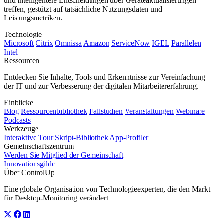
und intelligentere Entscheidungen über Geräteaktualisierungen
treffen, gestützt auf tatsächliche Nutzungsdaten und
Leistungsmetriken.
Technologie
Microsoft
Citrix
Omnissa
Amazon
ServiceNow
IGEL
Parallelen
Intel
Ressourcen
Entdecken Sie Inhalte, Tools und Erkenntnisse zur Vereinfachung
der IT und zur Verbesserung der digitalen Mitarbeitererfahrung.
Einblicke
Blog
Ressourcenbibliothek
Fallstudien
Veranstaltungen
Webinare
Podcasts
Werkzeuge
Interaktive Tour
Skript-Bibliothek
App-Profiler
Gemeinschaftszentrum
Werden Sie Mitglied der Gemeinschaft
Innovationsgilde
Über ControlUp
Eine globale Organisation von Technologieexperten, die den Markt
für Desktop-Monitoring verändert.