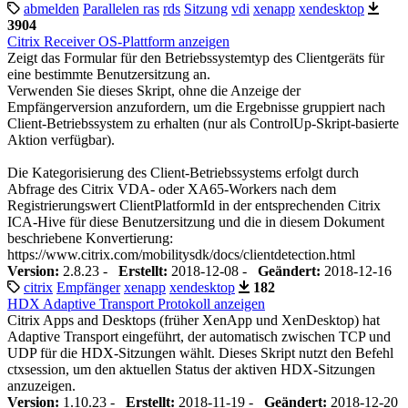
abmelden
Parallelen ras
rds
Sitzung
vdi
xenapp
xendesktop
3904
Citrix Receiver OS-Plattform anzeigen
Zeigt das Formular für den Betriebssystemtyp des Clientgeräts für
eine bestimmte Benutzersitzung an.
Verwenden Sie dieses Skript, ohne die Anzeige der
Empfängerversion anzufordern, um die Ergebnisse gruppiert nach
Client-Betriebssystem zu erhalten (nur als ControlUp-Skript-basierte
Aktion verfügbar).
Die Kategorisierung des Client-Betriebssystems erfolgt durch
Abfrage des Citrix VDA- oder XA65-Workers nach dem
Registrierungswert ClientPlatformId in der entsprechenden Citrix
ICA-Hive für diese Benutzersitzung und die in diesem Dokument
beschriebene Konvertierung:
https://www.citrix.com/mobilitysdk/docs/clientdetection.html
Version:
2.8.23 -
Erstellt:
2018-12-08 -
Geändert:
2018-12-16
citrix
Empfänger
xenapp
xendesktop
182
HDX Adaptive Transport Protokoll anzeigen
Citrix Apps and Desktops (früher XenApp und XenDesktop) hat
Adaptive Transport eingeführt, der automatisch zwischen TCP und
UDP für die HDX-Sitzungen wählt. Dieses Skript nutzt den Befehl
ctxsession, um den aktuellen Status der aktiven HDX-Sitzungen
anzuzeigen.
Version:
1.10.23 -
Erstellt:
2018-11-19 -
Geändert:
2018-12-20