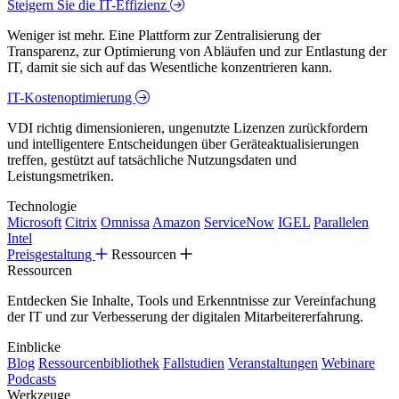
Steigern Sie die IT-Effizienz
Weniger ist mehr. Eine Plattform zur Zentralisierung der
Transparenz, zur Optimierung von Abläufen und zur Entlastung der
IT, damit sie sich auf das Wesentliche konzentrieren kann.
IT-Kostenoptimierung
VDI richtig dimensionieren, ungenutzte Lizenzen zurückfordern
und intelligentere Entscheidungen über Geräteaktualisierungen
treffen, gestützt auf tatsächliche Nutzungsdaten und
Leistungsmetriken.
Technologie
Microsoft
Citrix
Omnissa
Amazon
ServiceNow
IGEL
Parallelen
Intel
Preisgestaltung
Ressourcen
Ressourcen
Entdecken Sie Inhalte, Tools und Erkenntnisse zur Vereinfachung
der IT und zur Verbesserung der digitalen Mitarbeitererfahrung.
Einblicke
Blog
Ressourcenbibliothek
Fallstudien
Veranstaltungen
Webinare
Podcasts
Werkzeuge