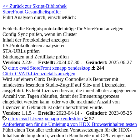
<< Zurück zur Skript-Bibliothek
StoreFront Gesundheitsprüfer
Führt Analysen durch, einschließlich:
Fehlerhafte Ereignisprotokolleinträge für StoreFront anzeigen
Config-Sync prüfen, wenn im Cluster
Inhalt der Protokolldatei anzeigen
IIS-Protokolldateien analysieren
STA-URLs prüfen
Bindungen und Zertifikate prüfen
Version:
2.2.9 -
Erstellt:
2024-07-30 -
Geändert:
2025-06-27
citrix
cvad
StoreFront
xenapp
xendesktop
244
Citrix CVAD-Lizenzdetails anzeigen
Wird auf einem Citrix Delivery Controller als Benutzer mit
mindestens lesendem Studio-Zugriff auf Site- und Lizenzdaten
ausgeführt. Es hebt Lizenzen hervor, die innerhalb der angegebenen
Anzahl von Tagen ablaufen, damit der Erneuerungsprozess
eingeleitet werden kann, oder wo die maximale Anzahl von
Lizenzen in Gebrauch ist oder überschritten wurde.
Version:
1.1.5 -
Erstellt:
2023-04-14 -
Geändert:
2023-05-25
citrix
cvad
Lizenz
xenapp
xendesktop
57
Anforderungen für die Umleitung von HDX-Browserinhalten testen
Führt einen Test aller technischen Voraussetzungen für die HDX-
Inhaltsumleitung durch, wodurch Bandbreite und CPU eingespart