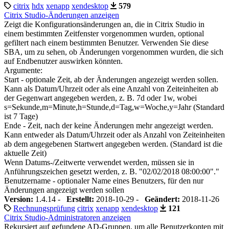
citrix
hdx
xenapp
xendesktop
579
Citrix Studio-Änderungen anzeigen
Zeigt die Konfigurationsänderungen an, die in Citrix Studio in
einem bestimmten Zeitfenster vorgenommen wurden, optional
gefiltert nach einem bestimmten Benutzer. Verwenden Sie diese
SBA, um zu sehen, ob Änderungen vorgenommen wurden, die sich
auf Endbenutzer auswirken könnten.
Argumente:
Start - optionale Zeit, ab der Änderungen angezeigt werden sollen.
Kann als Datum/Uhrzeit oder als eine Anzahl von Zeiteinheiten ab
der Gegenwart angegeben werden, z. B. 7d oder 1w, wobei
s=Sekunde,m=Minute,h=Stunde,d=Tag,w=Woche,y=Jahr (Standard
ist 7 Tage)
Ende - Zeit, nach der keine Änderungen mehr angezeigt werden.
Kann entweder als Datum/Uhrzeit oder als Anzahl von Zeiteinheiten
ab dem angegebenen Startwert angegeben werden. (Standard ist die
aktuelle Zeit)
Wenn Datums-/Zeitwerte verwendet werden, müssen sie in
Anführungszeichen gesetzt werden, z. B. "02/02/2018 08:00:00"."
Benutzername - optionaler Name eines Benutzers, für den nur
Änderungen angezeigt werden sollen
Version:
1.4.14 -
Erstellt:
2018-10-29 -
Geändert:
2018-11-26
Rechnungsprüfung
citrix
xenapp
xendesktop
121
Citrix Studio-Administratoren anzeigen
Rekursiert auf gefundene AD-Gruppen, um alle Benutzerkonten mit