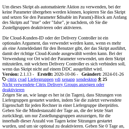
Um dieses Skript als automatisierte Aktion zu verwenden, bei der
keine Parameter übergeben werden können, kopieren Sie das Skript
und setzen Sie den Parameter $disable im Param()-Block am Anfang
des Skripts auf "true" oder "false", je nachdem, ob Sie die
Zustellgruppen deaktivieren oder aktivieren.
Die Cloud-Kunden-ID oder der Delivery Controller ist ein
optionales Argument, das verwendet werden kann, wenn es mehr
als eine Anmeldedatei für den Benutzer gibt, der das Skript ausführt,
damit der richtige Cloud-Kunde ausgewählt werden kann. Bei der
Verwendung vor Ort wird der Parameter verwendet, um dem Skript
mitzuteilen, mit welchem Delivery Controller es sich verbinden soll,
wenn das Skript nicht auf einem DDC ausgeführt wird.
Version:
2.1.13 -
Erstellt:
2020-10-06 -
Geändert:
2024-01-26
citrix
cvad
Liefergruppen
vdi
xenapp
xendesktop
25
Nicht verwendete Citrix Delivery Groups anzeigen oder
deaktivieren
Zeigen Sie an, wie lange es her ist (in Tagen), dass Sitzungen von
Liefergruppen gestartet wurden, indem Sie die zuletzt verwendete
Eigenschaft für jeden Rechner in einer Liefergruppe überprüfen.
Geben Sie die Mindestanzahl der Tage an, die der letzte Start
zurückliegt, um nur Zustellungsgruppen anzuzeigen, für die
innerhalb dieser Anzahl von Tagen keine Sitzungen gestartet
wurden, und um sie optional zu deaktivieren. Geben Sie 0 Tage an,