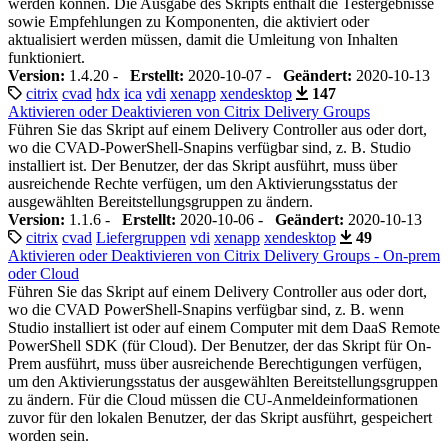
werden können. Die Ausgabe des Skripts enthält die Testergebnisse
sowie Empfehlungen zu Komponenten, die aktiviert oder
aktualisiert werden müssen, damit die Umleitung von Inhalten
funktioniert.
Version:
1.4.20 -
Erstellt:
2020-10-07 -
Geändert:
2020-10-13
citrix
cvad
hdx
ica
vdi
xenapp
xendesktop
147
Aktivieren oder Deaktivieren von Citrix Delivery Groups
Führen Sie das Skript auf einem Delivery Controller aus oder dort,
wo die CVAD-PowerShell-Snapins verfügbar sind, z. B. Studio
installiert ist. Der Benutzer, der das Skript ausführt, muss über
ausreichende Rechte verfügen, um den Aktivierungsstatus der
ausgewählten Bereitstellungsgruppen zu ändern.
Version:
1.1.6 -
Erstellt:
2020-10-06 -
Geändert:
2020-10-13
citrix
cvad
Liefergruppen
vdi
xenapp
xendesktop
49
Aktivieren oder Deaktivieren von Citrix Delivery Groups - On-prem
oder Cloud
Führen Sie das Skript auf einem Delivery Controller aus oder dort,
wo die CVAD PowerShell-Snapins verfügbar sind, z. B. wenn
Studio installiert ist oder auf einem Computer mit dem DaaS Remote
PowerShell SDK (für Cloud). Der Benutzer, der das Skript für On-
Prem ausführt, muss über ausreichende Berechtigungen verfügen,
um den Aktivierungsstatus der ausgewählten Bereitstellungsgruppen
zu ändern. Für die Cloud müssen die CU-Anmeldeinformationen
zuvor für den lokalen Benutzer, der das Skript ausführt, gespeichert
worden sein.