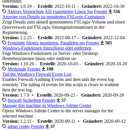
unterstützt.
Version:
1.0.19 -
Erstellt:
2022-10-11 -
Geändert:
2022-10-30
Aktives Verzeichnis
AD
exportieren
Lösen Sie
Fenster
556
Anzeige von Details zu montierten FSLogix-Containern
Zeigt Details zum aktuell gemounteten FSLogix-Volume und einen
Querverweis auf FSLogix-Sitzungsinformationen in der
Registrierung.
Version:
2.2.25 -
Erstellt:
2022-08-17 -
Geändert:
2022-12-04
Festplatte
fslogix
montieren.
Parallelen ras
Fenster
585
Windows-Funktionen hinzufügen oder entfernen
Fügt Windows-Funktionen zu Server- oder Desktop-
Betriebssystemen hinzu oder entfernt sie.
Version:
1.10.26 -
Erstellt:
2020-10-05 -
Geändert:
2020-10-20
Merkmale
Fenster
108
Tail the Windows Firewall Event Log
Enables Firewall Auditing Events and then tails the event log
remotely. The tailing of events for this script is closer to realtime
then the text log.
Version:
1.7.9 •
Erstellt:
2020-09-22 -
Geändert:
2020-09-28
firewall
Sicherheit
Fenster
57
Manage this machine in Windows Admin Center
Opens Windows Admin Center to the server manager for the
selected machine
Version:
1.2.11 -
Erstellt:
2020-09-11 •
Geändert:
2020-09-12
admn center
Fenster
37