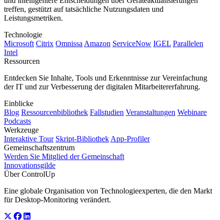
und intelligentere Entscheidungen über Geräteaktualisierungen
treffen, gestützt auf tatsächliche Nutzungsdaten und
Leistungsmetriken.
Technologie
Microsoft
Citrix
Omnissa
Amazon
ServiceNow
IGEL
Parallelen
Intel
Ressourcen
Entdecken Sie Inhalte, Tools und Erkenntnisse zur Vereinfachung
der IT und zur Verbesserung der digitalen Mitarbeitererfahrung.
Einblicke
Blog
Ressourcenbibliothek
Fallstudien
Veranstaltungen
Webinare
Podcasts
Werkzeuge
Interaktive Tour
Skript-Bibliothek
App-Profiler
Gemeinschaftszentrum
Werden Sie Mitglied der Gemeinschaft
Innovationsgilde
Über ControlUp
Eine globale Organisation von Technologieexperten, die den Markt
für Desktop-Monitoring verändert.