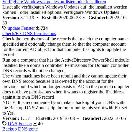
Verfügbare Windows-Updates auflisten oder installieren
Listet alle verfügbaren Windows Updates auf, die installiert werden
können - oder installiert optional verfügbare Windows Updates
Version:
3.11.19 •
Erstellt:
2020-06-23 •
Geändert:
2022-10-
30
update
Fenster
734
Check/Fix DNS Permissions
Check the permissions of the records that match the computer name
specified and optionally change them so that the computer account
for the current AD object for that computer has rights to update the
record.
Run on a computer that has the ActiveDirectory PowerShell mdoule
installed like a domain controller. Permissions for Domain controller
DNS records will not be changed,
Use when machines have been rebuilt and they cannot update their
own DNS record because it is owned by the account for the
previous build which no longer exists in AD so the current computer
does not have permissions when it wants to register the IP address
against its own DNS record
NOTE: It is recommended you make a backup of your DNS with
the Backup DNS Zone script before running this script with Fix set
to Yes.
Version:
1.1.7 -
Erstellt:
2019-10-03 •
Geändert:
2022-10-06
DNS
Fenster
40
Backup DNS zone