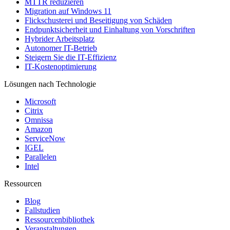
MTTR reduzieren
Migration auf Windows 11
Flickschusterei und Beseitigung von Schäden
Endpunktsicherheit und Einhaltung von Vorschriften
Hybrider Arbeitsplatz
Autonomer IT-Betrieb
Steigern Sie die IT-Effizienz
IT-Kostenoptimierung
Lösungen nach Technologie
Microsoft
Citrix
Omnissa
Amazon
ServiceNow
IGEL
Parallelen
Intel
Ressourcen
Blog
Fallstudien
Ressourcenbibliothek
Veranstaltungen