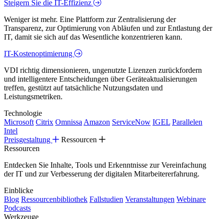
Steigern Sie die IT-Effizienz
Weniger ist mehr. Eine Plattform zur Zentralisierung der
Transparenz, zur Optimierung von Abläufen und zur Entlastung der
IT, damit sie sich auf das Wesentliche konzentrieren kann.
IT-Kostenoptimierung
VDI richtig dimensionieren, ungenutzte Lizenzen zurückfordern
und intelligentere Entscheidungen über Geräteaktualisierungen
treffen, gestützt auf tatsächliche Nutzungsdaten und
Leistungsmetriken.
Technologie
Microsoft
Citrix
Omnissa
Amazon
ServiceNow
IGEL
Parallelen
Intel
Preisgestaltung
Ressourcen
Ressourcen
Entdecken Sie Inhalte, Tools und Erkenntnisse zur Vereinfachung
der IT und zur Verbesserung der digitalen Mitarbeitererfahrung.
Einblicke
Blog
Ressourcenbibliothek
Fallstudien
Veranstaltungen
Webinare
Podcasts
Werkzeuge