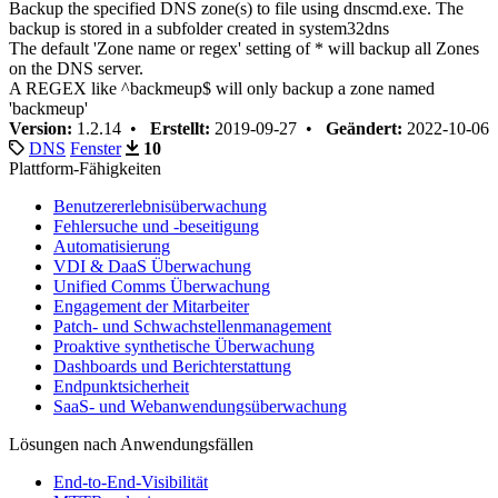
Backup the specified DNS zone(s) to file using dnscmd.exe. The
backup is stored in a subfolder created in system32dns
The default 'Zone name or regex' setting of * will backup all Zones
on the DNS server.
A REGEX like ^backmeup$ will only backup a zone named
'backmeup'
Version:
1.2.14 •
Erstellt:
2019-09-27 •
Geändert:
2022-10-06
DNS
Fenster
10
Plattform-Fähigkeiten
Benutzererlebnisüberwachung
Fehlersuche und -beseitigung
Automatisierung
VDI & DaaS Überwachung
Unified Comms Überwachung
Engagement der Mitarbeiter
Patch- und Schwachstellenmanagement
Proaktive synthetische Überwachung
Dashboards und Berichterstattung
Endpunktsicherheit
SaaS- und Webanwendungsüberwachung
Lösungen nach Anwendungsfällen
End-to-End-Visibilität