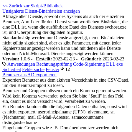
<< Zurück zur Skript-Bibliothek
Unsignierte Dienst-Binärdateien anzeigen
Abfrage aller Dienste, sowohl des Systems als auch der einzelnen
Benutzer, Abruf der für den Dienst verantwortlichen Binärdatei, die
eine DLL ist, wenn die ausführbare Datei des Dienstes svchost.exe
ist, und Überprüfung der digitalen Signatur.
Standardmäßig werden nur Dienste angezeigt, deren Binärdateien
nicht gültig signiert sind, aber es gibt Parameter, mit denen jeder
Signierstatus angezeigt werden kann und mit denen alle Dienste
oder nur Nicht-Microsoft-Dienste angezeigt werden können
Version:
1.0.6 -
Erstellt:
2023-02-23 -
Geändert:
2023-02-23
Anwendungen
Rechnungsprüfung
Code-Signierung
DLL
exe
Sicherheit
Fehlersuche
Fenster
12
Benutzer aus AD exportieren
Exportiert Benutzer aus dem aktiven Verzeichnis in eine CSV-Datei,
um den Benutzerimport zu lösen.
Benutzer und Gruppen müssen durch ein Komma getrennt werden.
Wird kein Komma verwendet, geben Sie bitte "$null" in das Feld
ein, damit es nicht versucht wird, verarbeitet zu werden.
Ein Benutzerkonto sollte die folgenden Daten enthalten, sonst wird
es nicht exportiert: userprincipalname (UPN), givenname, sn
(Nachname), mail (E-Mail-Adresse), samaccountname,
distinguishedname
Eingebaute Gruppen wie z. B. Domänenbenutzer werden nicht