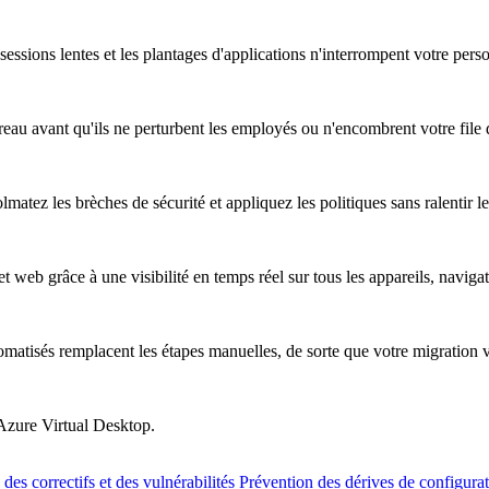
essions lentes et les plantages d'applications n'interrompent votre pers
au avant qu'ils ne perturbent les employés ou n'encombrent votre file d
atez les brèches de sécurité et appliquez les politiques sans ralentir les
t web grâce à une visibilité en temps réel sur tous les appareils, naviga
omatisés remplacent les étapes manuelles, de sorte que votre migration 
 Azure Virtual Desktop.
des correctifs et des vulnérabilités
Prévention des dérives de configura