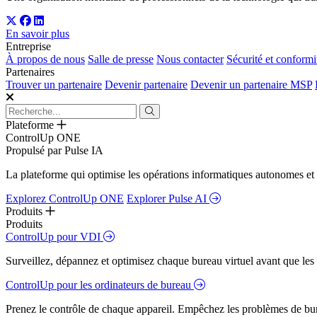
En savoir plus
Entreprise
À propos de nous
Salle de presse
Nous contacter
Sécurité et conformi
Partenaires
Trouver un partenaire
Devenir partenaire
Devenir un partenaire MSP
Plateforme
ControlUp ONE
Propulsé par Pulse IA
La plateforme qui optimise les opérations informatiques autonomes et 
Explorez ControlUp ONE
Explorer Pulse AI
Produits
Produits
ControlUp pour VDI
Surveillez, dépannez et optimisez chaque bureau virtuel avant que les s
ControlUp pour les ordinateurs de bureau
Prenez le contrôle de chaque appareil. Empêchez les problèmes de bure