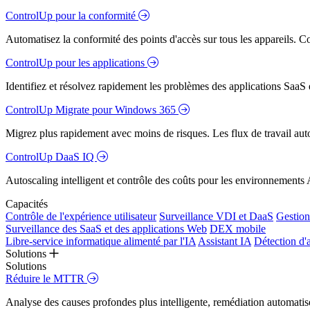
ControlUp pour la conformité
Automatisez la conformité des points d'accès sur tous les appareils. Colm
ControlUp pour les applications
Identifiez et résolvez rapidement les problèmes des applications SaaS e
ControlUp Migrate pour Windows 365
Migrez plus rapidement avec moins de risques. Les flux de travail aut
ControlUp DaaS IQ
Autoscaling intelligent et contrôle des coûts pour les environnements
Capacités
Contrôle de l'expérience utilisateur
Surveillance VDI et DaaS
Gestion 
Surveillance des SaaS et des applications Web
DEX mobile
Libre-service informatique alimenté par l'IA
Assistant IA
Détection d'
Solutions
Solutions
Réduire le MTTR
Analyse des causes profondes plus intelligente, remédiation automatisé