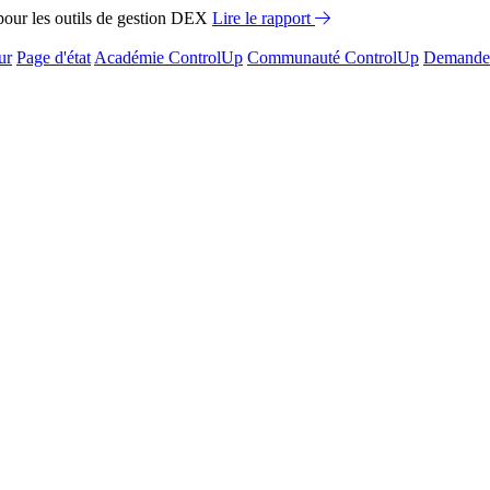
ur les outils de gestion DEX
Lire le rapport
ur
Page d'état
Académie ControlUp
Communauté ControlUp
Demandez