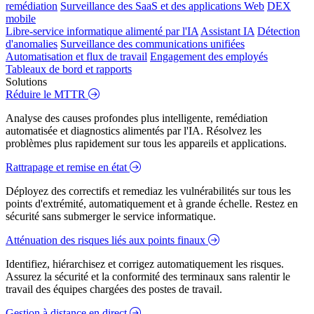
remédiation
Surveillance des SaaS et des applications Web
DEX
mobile
Libre-service informatique alimenté par l'IA
Assistant IA
Détection
d'anomalies
Surveillance des communications unifiées
Automatisation et flux de travail
Engagement des employés
Tableaux de bord et rapports
Solutions
Réduire le MTTR
Analyse des causes profondes plus intelligente, remédiation
automatisée et diagnostics alimentés par l'IA. Résolvez les
problèmes plus rapidement sur tous les appareils et applications.
Rattrapage et remise en état
Déployez des correctifs et remediaz les vulnérabilités sur tous les
points d'extrémité, automatiquement et à grande échelle. Restez en
sécurité sans submerger le service informatique.
Atténuation des risques liés aux points finaux
Identifiez, hiérarchisez et corrigez automatiquement les risques.
Assurez la sécurité et la conformité des terminaux sans ralentir le
travail des équipes chargées des postes de travail.
Gestion à distance en direct