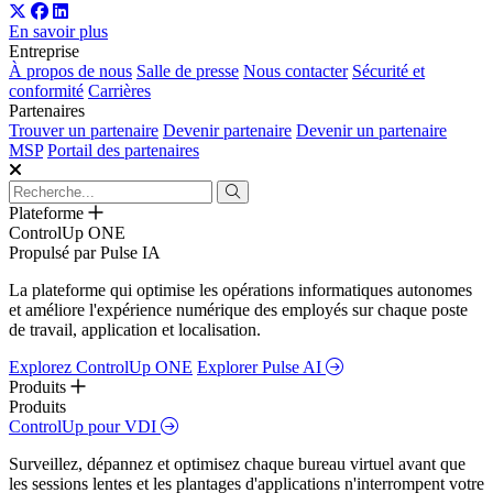
En savoir plus
Entreprise
À propos de nous
Salle de presse
Nous contacter
Sécurité et
conformité
Carrières
Partenaires
Trouver un partenaire
Devenir partenaire
Devenir un partenaire
MSP
Portail des partenaires
Plateforme
ControlUp ONE
Propulsé par Pulse IA
La plateforme qui optimise les opérations informatiques autonomes
et améliore l'expérience numérique des employés sur chaque poste
de travail, application et localisation.
Explorez ControlUp ONE
Explorer Pulse AI
Produits
Produits
ControlUp pour VDI
Surveillez, dépannez et optimisez chaque bureau virtuel avant que
les sessions lentes et les plantages d'applications n'interrompent votre