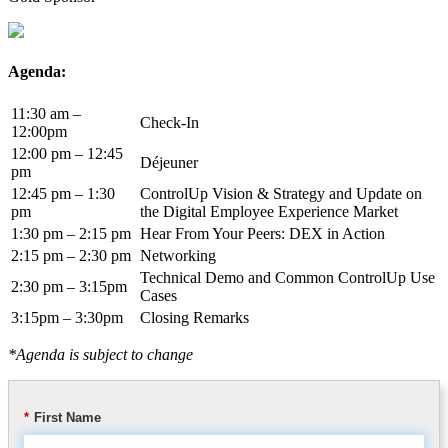
Agenda:
11:30 am –
Check-In
12:00pm
12:00 pm – 12:45
Déjeuner
pm
12:45 pm – 1:30
ControlUp Vision & Strategy and Update on
pm
the Digital Employee Experience Market
1:30 pm – 2:15 pm
Hear From Your Peers: DEX in Action
2:15 pm – 2:30 pm
Networking
Technical Demo and Common ControlUp Use
2:30 pm – 3:15pm
Cases
3:15pm – 3:30pm
Closing Remarks
*Agenda is subject to change
*
First Name