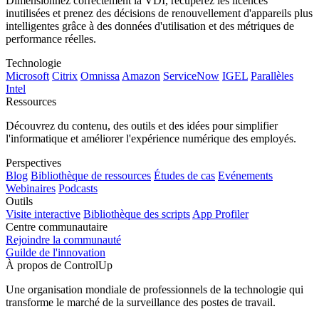
Dimensionnez correctement la VDI, récupérez les licences
inutilisées et prenez des décisions de renouvellement d'appareils plus
intelligentes grâce à des données d'utilisation et des métriques de
performance réelles.
Technologie
Microsoft
Citrix
Omnissa
Amazon
ServiceNow
IGEL
Parallèles
Intel
Ressources
Découvrez du contenu, des outils et des idées pour simplifier
l'informatique et améliorer l'expérience numérique des employés.
Perspectives
Blog
Bibliothèque de ressources
Études de cas
Evénements
Webinaires
Podcasts
Outils
Visite interactive
Bibliothèque des scripts
App Profiler
Centre communautaire
Rejoindre la communauté
Guilde de l'innovation
À propos de ControlUp
Une organisation mondiale de professionnels de la technologie qui
transforme le marché de la surveillance des postes de travail.