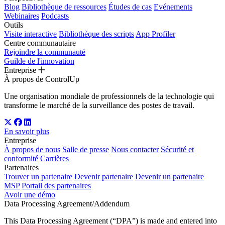
Blog
Bibliothèque de ressources
Études de cas
Evénements
Webinaires
Podcasts
Outils
Visite interactive
Bibliothèque des scripts
App Profiler
Centre communautaire
Rejoindre la communauté
Guilde de l'innovation
Entreprise
À propos de ControlUp
Une organisation mondiale de professionnels de la technologie qui
transforme le marché de la surveillance des postes de travail.
En savoir plus
Entreprise
À propos de nous
Salle de presse
Nous contacter
Sécurité et
conformité
Carrières
Partenaires
Trouver un partenaire
Devenir partenaire
Devenir un partenaire
MSP
Portail des partenaires
Avoir une démo
Data Processing Agreement/Addendum
This Data Processing Agreement (“DPA”) is made and entered into