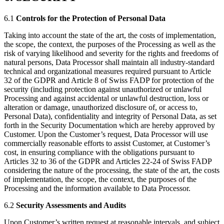
6.1
Controls for the Protection of Personal Data
Taking into account the state of the art, the costs of implementation,
the scope, the context, the purposes of the Processing as well as the
risk of varying likelihood and severity for the rights and freedoms of
natural persons, Data Processor shall maintain all industry-standard
technical and organizational measures required pursuant to Article
32 of the GDPR and Article 8 of Swiss FADP for protection of the
security (including protection against unauthorized or unlawful
Processing and against accidental or unlawful destruction, loss or
alteration or damage, unauthorized disclosure of, or access to,
Personal Data), confidentiality and integrity of Personal Data, as set
forth in the Security Documentation which are hereby approved by
Customer. Upon the Customer’s request, Data Processor will use
commercially reasonable efforts to assist Customer, at Customer’s
cost, in ensuring compliance with the obligations pursuant to
Articles 32 to 36 of the GDPR and Articles 22-24 of Swiss FADP
considering the nature of the processing, the state of the art, the costs
of implementation, the scope, the context, the purposes of the
Processing and the information available to Data Processor.
6.2
Security Assessments and Audits
Upon Customer’s written request at reasonable intervals, and subject