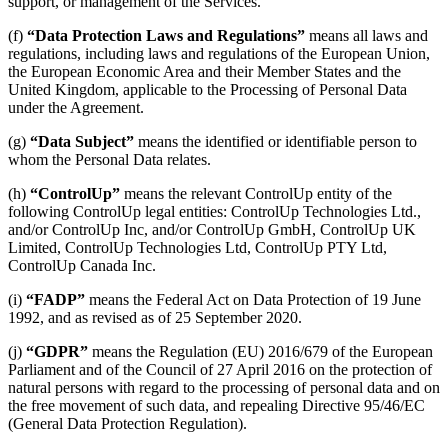
support, or management of the Services.
(f)
“Data Protection Laws and Regulations”
means all laws and
regulations, including laws and regulations of the European Union,
the European Economic Area and their Member States and the
United Kingdom, applicable to the Processing of Personal Data
under the Agreement.
(g)
“Data Subject”
means the identified or identifiable person to
whom the Personal Data relates.
(h)
“ControlUp”
means the relevant ControlUp entity of the
following ControlUp legal entities: ControlUp Technologies Ltd.,
and/or ControlUp Inc, and/or ControlUp GmbH, ControlUp UK
Limited, ControlUp Technologies Ltd, ControlUp PTY Ltd,
ControlUp Canada Inc.
(i)
“FADP”
means the Federal Act on Data Protection of 19 June
1992, and as revised as of 25 September 2020.
(j)
“GDPR”
means the Regulation (EU) 2016/679 of the European
Parliament and of the Council of 27 April 2016 on the protection of
natural persons with regard to the processing of personal data and on
the free movement of such data, and repealing Directive 95/46/EC
(General Data Protection Regulation).