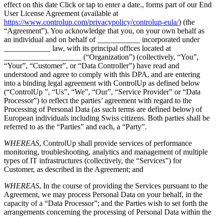
effect on this date Click or tap to enter a date., forms part of our End
User License Agreement (available at
https://www.controlup.com/privacypolicy/controlup-eula/
) (the
“Agreement”). You acknowledge that you, on your own behalf as
an individual and on behalf of ___________ incorporated under
____________ law, with its principal offices located at
____________________ (“Organization”) (collectively, “You”,
“Your”, “Customer”, or “Data Controller”) have read and
understood and agree to comply with this DPA, and are entering
into a binding legal agreement with ControlUp as defined below
(“ControlUp ”, “Us”, “We”, “Our”, “Service Provider” or “Data
Processor”) to reflect the parties’ agreement with regard to the
Processing of Personal Data (as such terms are defined below) of
European individuals including Swiss citizens. Both parties shall be
referred to as the “Parties” and each, a “Party”.
WHEREAS
, ControlUp shall provide services of performance
monitoring, troubleshooting, analytics and management of multiple
types of IT infrastructures (collectively, the “Services”) for
Customer, as described in the Agreement; and
WHEREAS
, In the course of providing the Services pursuant to the
Agreement, we may process Personal Data on your behalf, in the
capacity of a “Data Processor”; and the Parties wish to set forth the
arrangements concerning the processing of Personal Data within the