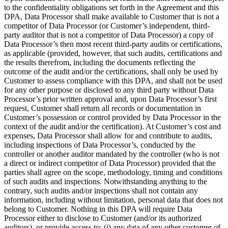
to the confidentiality obligations set forth in the Agreement and this
DPA, Data Processor shall make available to Customer that is not a
competitor of Data Processor (or Customer’s independent, third-
party auditor that is not a competitor of Data Processor) a copy of
Data Processor’s then most recent third-party audits or certifications,
as applicable (provided, however, that such audits, certifications and
the results therefrom, including the documents reflecting the
outcome of the audit and/or the certifications, shall only be used by
Customer to assess compliance with this DPA, and shall not be used
for any other purpose or disclosed to any third party without Data
Processor’s prior written approval and, upon Data Processor’s first
request, Customer shall return all records or documentation in
Customer’s possession or control provided by Data Processor in the
context of the audit and/or the certification). At Customer’s cost and
expenses, Data Processor shall allow for and contribute to audits,
including inspections of Data Processor’s, conducted by the
controller or another auditor mandated by the controller (who is not
a direct or indirect competitor of Data Processor) provided that the
parties shall agree on the scope, methodology, timing and conditions
of such audits and inspections. Notwithstanding anything to the
contrary, such audits and/or inspections shall not contain any
information, including without limitation, personal data that does not
belong to Customer. Nothing in this DPA will require Data
Processor either to disclose to Customer (and/or its authorized
auditors), or provide access to: (i) any data of any other customer of