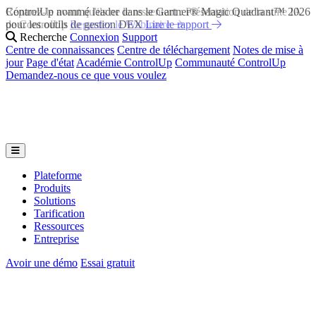
Réparez-le avant qu'ils ne le ressentent : Présentation de la suite IA
de ControlUp
Regardez le Webinaire
Recherche
Connexion
Support
Centre de connaissances
Centre de téléchargement
Notes de mise à
jour
Page d'état
Académie ControlUp
Communauté ControlUp
Demandez-nous ce que vous voulez
Plateforme
Produits
Solutions
Tarification
Ressources
Entreprise
Avoir une démo
Essai gratuit