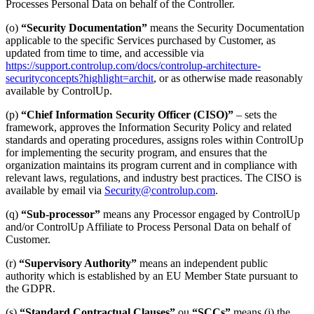
Processes Personal Data on behalf of the Controller.
(o)
“Security Documentation”
means the Security Documentation
applicable to the specific Services purchased by Customer, as
updated from time to time, and accessible via
https://support.controlup.com/docs/controlup-architecture-
securityconcepts?highlight=archit
, or as otherwise made reasonably
available by ControlUp.
(p)
“Chief Information Security Officer (CISO)”
– sets the
framework, approves the Information Security Policy and related
standards and operating procedures, assigns roles within ControlUp
for implementing the security program, and ensures that the
organization maintains its program current and in compliance with
relevant laws, regulations, and industry best practices. The CISO is
available by email via
Security@controlup.com
.
(q)
“Sub-processor”
means any Processor engaged by ControlUp
and/or ControlUp Affiliate to Process Personal Data on behalf of
Customer.
(r)
“Supervisory Authority”
means an independent public
authority which is established by an EU Member State pursuant to
the GDPR.
(s)
“Standard Contractual Clauses”
ou
“SCCs”
means (i) the