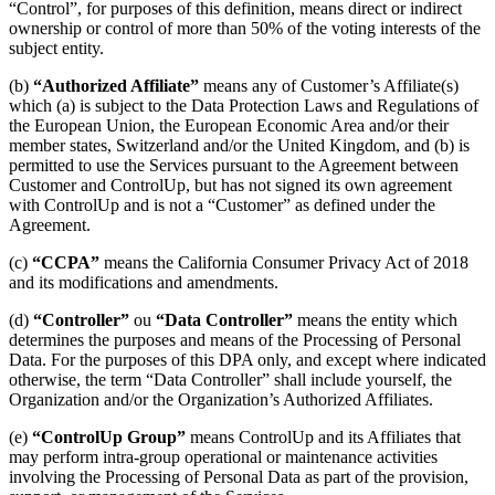
“Control”, for purposes of this definition, means direct or indirect
ownership or control of more than 50% of the voting interests of the
subject entity.
(b)
“Authorized Affiliate”
means any of Customer’s Affiliate(s)
which (a) is subject to the Data Protection Laws and Regulations of
the European Union, the European Economic Area and/or their
member states, Switzerland and/or the United Kingdom, and (b) is
permitted to use the Services pursuant to the Agreement between
Customer and ControlUp, but has not signed its own agreement
with ControlUp and is not a “Customer” as defined under the
Agreement.
(c)
“CCPA”
means the California Consumer Privacy Act of 2018
and its modifications and amendments.
(d)
“Controller”
ou
“Data Controller”
means the entity which
determines the purposes and means of the Processing of Personal
Data. For the purposes of this DPA only, and except where indicated
otherwise, the term “Data Controller” shall include yourself, the
Organization and/or the Organization’s Authorized Affiliates.
(e)
“ControlUp Group”
means ControlUp and its Affiliates that
may perform intra-group operational or maintenance activities
involving the Processing of Personal Data as part of the provision,