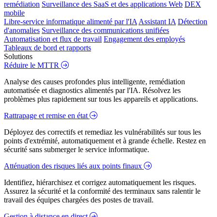
remédiation
Surveillance des SaaS et des applications Web
DEX
mobile
Libre-service informatique alimenté par l'IA
Assistant IA
Détection
d'anomalies
Surveillance des communications unifiées
Automatisation et flux de travail
Engagement des employés
Tableaux de bord et rapports
Solutions
Réduire le MTTR
Analyse des causes profondes plus intelligente, remédiation
automatisée et diagnostics alimentés par l'IA. Résolvez les
problèmes plus rapidement sur tous les appareils et applications.
Rattrapage et remise en état
Déployez des correctifs et remediaz les vulnérabilités sur tous les
points d'extrémité, automatiquement et à grande échelle. Restez en
sécurité sans submerger le service informatique.
Atténuation des risques liés aux points finaux
Identifiez, hiérarchisez et corrigez automatiquement les risques.
Assurez la sécurité et la conformité des terminaux sans ralentir le
travail des équipes chargées des postes de travail.
Gestion à distance en direct