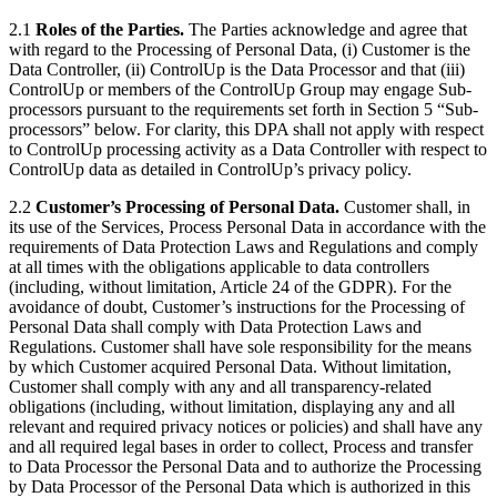
2.1
Roles of the Parties.
The Parties acknowledge and agree that
with regard to the Processing of Personal Data, (i) Customer is the
Data Controller, (ii) ControlUp is the Data Processor and that (iii)
ControlUp or members of the ControlUp Group may engage Sub-
processors pursuant to the requirements set forth in Section 5 “Sub-
processors” below. For clarity, this DPA shall not apply with respect
to ControlUp processing activity as a Data Controller with respect to
ControlUp data as detailed in ControlUp’s privacy policy.
2.2
Customer’s Processing of Personal Data.
Customer shall, in
its use of the Services, Process Personal Data in accordance with the
requirements of Data Protection Laws and Regulations and comply
at all times with the obligations applicable to data controllers
(including, without limitation, Article 24 of the GDPR). For the
avoidance of doubt, Customer’s instructions for the Processing of
Personal Data shall comply with Data Protection Laws and
Regulations. Customer shall have sole responsibility for the means
by which Customer acquired Personal Data. Without limitation,
Customer shall comply with any and all transparency-related
obligations (including, without limitation, displaying any and all
relevant and required privacy notices or policies) and shall have any
and all required legal bases in order to collect, Process and transfer
to Data Processor the Personal Data and to authorize the Processing
by Data Processor of the Personal Data which is authorized in this