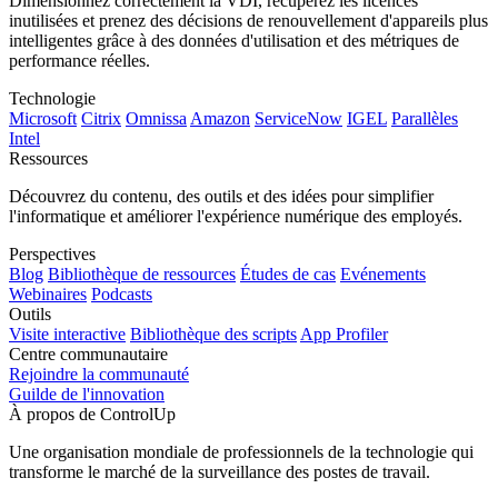
Dimensionnez correctement la VDI, récupérez les licences
inutilisées et prenez des décisions de renouvellement d'appareils plus
intelligentes grâce à des données d'utilisation et des métriques de
performance réelles.
Technologie
Microsoft
Citrix
Omnissa
Amazon
ServiceNow
IGEL
Parallèles
Intel
Ressources
Découvrez du contenu, des outils et des idées pour simplifier
l'informatique et améliorer l'expérience numérique des employés.
Perspectives
Blog
Bibliothèque de ressources
Études de cas
Evénements
Webinaires
Podcasts
Outils
Visite interactive
Bibliothèque des scripts
App Profiler
Centre communautaire
Rejoindre la communauté
Guilde de l'innovation
À propos de ControlUp
Une organisation mondiale de professionnels de la technologie qui
transforme le marché de la surveillance des postes de travail.