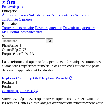
En savoir plus
Entreprise
À propos de nous
Salle de presse
Nous contacter
Sécurité et
conformité
Carrières
Partenaires
Trouver un partenaire
Devenir partenaire
Devenir un partenaire
MSP
Portail des partenaires
Plateforme
ControlUp ONE
Propulsé par Pulse IA
La plateforme qui optimise les opérations informatiques autonomes
et améliore l'expérience numérique des employés sur chaque poste
de travail, application et localisation.
Explorez ControlUp ONE
Explorer Pulse AI
Produits
Produits
ControlUp pour VDI
Surveillez, dépannez et optimisez chaque bureau virtuel avant que
les sessions lentes et les plantages d'applications n'interrompent votre