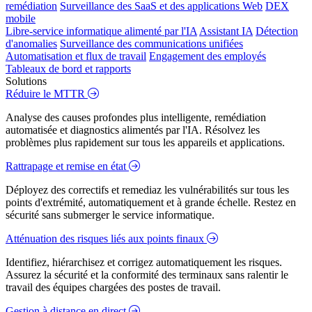
remédiation
Surveillance des SaaS et des applications Web
DEX
mobile
Libre-service informatique alimenté par l'IA
Assistant IA
Détection
d'anomalies
Surveillance des communications unifiées
Automatisation et flux de travail
Engagement des employés
Tableaux de bord et rapports
Solutions
Réduire le MTTR
Analyse des causes profondes plus intelligente, remédiation
automatisée et diagnostics alimentés par l'IA. Résolvez les
problèmes plus rapidement sur tous les appareils et applications.
Rattrapage et remise en état
Déployez des correctifs et remediaz les vulnérabilités sur tous les
points d'extrémité, automatiquement et à grande échelle. Restez en
sécurité sans submerger le service informatique.
Atténuation des risques liés aux points finaux
Identifiez, hiérarchisez et corrigez automatiquement les risques.
Assurez la sécurité et la conformité des terminaux sans ralentir le
travail des équipes chargées des postes de travail.
Gestion à distance en direct