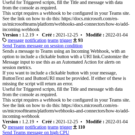
Useful for Triggered scripts, fill the Title and message with data
from the console as required.
This script requires a webhook to be configured in your Teams site.
See the link on how to do this: https://docs.microsoft.com/en-
us/microsoftteams/platform/webhooks-and-connectors/how-to/add-
incoming-webhook
Version :
1.2.19 •
Créé :
2021-12-25 •
Modifié :
2022-01-04
message
notification
teams
trigger
93
Send Teams message on session condition
Sends a message to Teams using an Incoming Webhook, with an
option to include a clickable button with a URI link.Customize the
Message input to use this as an Automated Action for alerts on
session metrics.
If you want to include a clickable button with your message,
ButtonText and ButtonURI must be provided. If either of these is
missing the script will return an error.
Useful for Triggered scripts, fill the Title and message with data
from the console as required.
This script requires a webhook to be configured in your Teams site.
See the link on how to do this: https://docs.microsoft.com/en-
us/microsoftteams/platform/webhooks-and-connectors/how-to/add-
incoming-webhook
Version :
1.2.19 •
Créé :
2021-12-25 •
Modifié :
2022-01-04
message
notification
teams
trigger
110
Send Teams message on high CPU