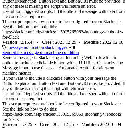
ButtonExplanation, ButtonText and ButtonURI must be provided. If
any of these is missing the script will return an error.
Useful for Triggered scripts, fill the title and message with data from
the console as required.
This script requires a webhook to be configured in your Slack site.
See the link on how to do this:
https://slack.com/help/articles/115005265063-Incoming-webhooks-
for-Slack
Version :
2.15.44 •
Créé :
2021-12-25 •
Modifié :
2022-02-08
message
notification
slack
trigger
8
Send Slack message on machine condition
Sends a message to Slack using an Incoming Webhook with an
option to include a clickable button with a URI link. Customize the
Message input to use this as an Automated Action for alerts on
machine metrics.
If you want to include a clickable button with your message the
ButtonExplanation, ButtonText and ButtonURI must be provided. If
any of these is missing the script will return an error.
Useful for Triggered scripts, fill the title and message with data from
the console as required.
This script requires a webhook to be configured in your Slack site.
See the link on how to do this:
https://slack.com/help/articles/115005265063-Incoming-webhooks-
for-Slack
Version :
1.3.25 •
Créé :
2021-12-25 •
Modifié :
2022-01-04