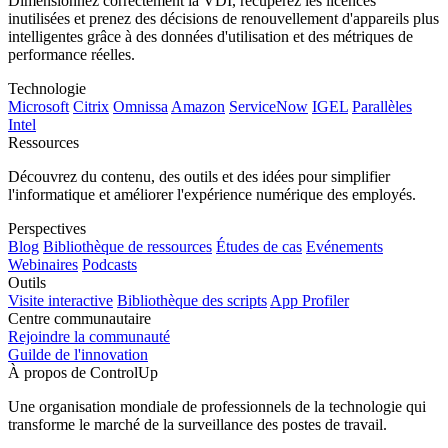
Dimensionnez correctement la VDI, récupérez les licences
inutilisées et prenez des décisions de renouvellement d'appareils plus
intelligentes grâce à des données d'utilisation et des métriques de
performance réelles.
Technologie
Microsoft
Citrix
Omnissa
Amazon
ServiceNow
IGEL
Parallèles
Intel
Ressources
Découvrez du contenu, des outils et des idées pour simplifier
l'informatique et améliorer l'expérience numérique des employés.
Perspectives
Blog
Bibliothèque de ressources
Études de cas
Evénements
Webinaires
Podcasts
Outils
Visite interactive
Bibliothèque des scripts
App Profiler
Centre communautaire
Rejoindre la communauté
Guilde de l'innovation
À propos de ControlUp
Une organisation mondiale de professionnels de la technologie qui
transforme le marché de la surveillance des postes de travail.