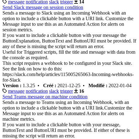
message
notification
slack
trigger
14
Send Slack message on session condition
Sends a message to Slack using an Incoming Webhook with an
option to include a clickable button with a URI link. Customize the
Message input to use this as an Automated Action for alerts on
session metrics.
If you want to include a clickable button with your message the
ButtonExplanation, ButtonText and ButtonURI must be provided. If
any of these is missing the script will return an error.
Useful for Triggered scripts, fill the title and message with data from
the console as required.
This script requires a webhook to be configured in your Slack site.
See the link on how to do this:
https://slack.com/help/articles/115005265063-Incoming-webhooks-
for-Slack
Version :
1.3.25 •
Créé :
2021-12-25 •
Modifié :
2022-01-04
message
notification
slack
trigger
16
Send Teams message on machine condition
Sends a message to Teams using an Incoming Webhook, with an
option to include a clickable button with a URI link.Customize the
Message input to use this as an Automated Action for alerts on
machine metrics.
If you want to include a clickable button with your message,
ButtonText and ButtonURI must be provided. If either of these is
missing the script will return an error.