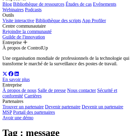
Blog
Bibliothèque de ressources
Études de cas
Evénements
Webinaires
Podcasts
Outils
Visite interactive
Bibliothèque des scripts
App Profiler
Centre communautaire
Rejoindre la communauté
Guilde de l'innovation
Entreprise
À propos de ControlUp
Une organisation mondiale de professionnels de la technologie qui
transforme le marché de la surveillance des postes de travail.
En savoir plus
Entreprise
À propos de nous
Salle de presse
Nous contacter
Sécurité et
conformité
Carrières
Partenaires
Trouver un partenaire
Devenir partenaire
Devenir un partenaire
MSP
Portail des partenaires
Avoir une démo
Tag :
message