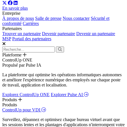
En savoir plus
Entreprise
À propos de nous
Salle de presse
Nous contacter
Sécurité et
conformité
Carrières
Partenaires
Trouver un partenaire
Devenir partenaire
Devenir un partenaire
MSP
Portail des partenaires
Plateforme
ControlUp ONE
Propulsé par Pulse IA
La plateforme qui optimise les opérations informatiques autonomes
et améliore l'expérience numérique des employés sur chaque poste
de travail, application et localisation.
Explorez ControlUp ONE
Explorer Pulse AI
Produits
Produits
ControlUp pour VDI
Surveillez, dépannez et optimisez chaque bureau virtuel avant que
les sessions lentes et les plantages d'applications n'interrompent votre