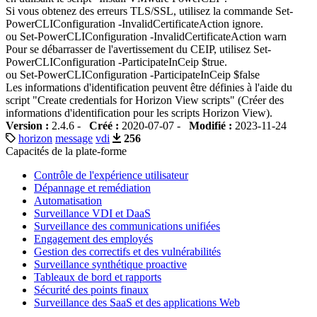
Si vous obtenez des erreurs TLS/SSL, utilisez la commande Set-
PowerCLIConfiguration -InvalidCertificateAction ignore.
ou Set-PowerCLIConfiguration -InvalidCertificateAction warn
Pour se débarrasser de l'avertissement du CEIP, utilisez Set-
PowerCLIConfiguration -ParticipateInCeip $true.
ou Set-PowerCLIConfiguration -ParticipateInCeip $false
Les informations d'identification peuvent être définies à l'aide du
script "Create credentials for Horizon View scripts" (Créer des
informations d'identification pour les scripts Horizon View).
Version :
2.4.6 -
Créé :
2020-07-07 -
Modifié :
2023-11-24
horizon
message
vdi
256
Capacités de la plate-forme
Contrôle de l'expérience utilisateur
Dépannage et remédiation
Automatisation
Surveillance VDI et DaaS
Surveillance des communications unifiées
Engagement des employés
Gestion des correctifs et des vulnérabilités
Surveillance synthétique proactive
Tableaux de bord et rapports
Sécurité des points finaux
Surveillance des SaaS et des applications Web