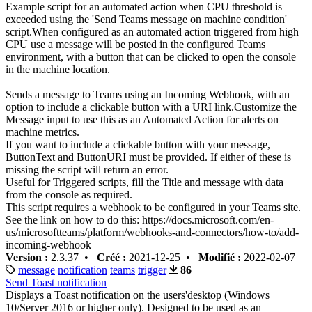
Example script for an automated action when CPU threshold is
exceeded using the 'Send Teams message on machine condition'
script.When configured as an automated action triggered from high
CPU use a message will be posted in the configured Teams
environment, with a button that can be clicked to open the console
in the machine location.
Sends a message to Teams using an Incoming Webhook, with an
option to include a clickable button with a URI link.Customize the
Message input to use this as an Automated Action for alerts on
machine metrics.
If you want to include a clickable button with your message,
ButtonText and ButtonURI must be provided. If either of these is
missing the script will return an error.
Useful for Triggered scripts, fill the Title and message with data
from the console as required.
This script requires a webhook to be configured in your Teams site.
See the link on how to do this: https://docs.microsoft.com/en-
us/microsoftteams/platform/webhooks-and-connectors/how-to/add-
incoming-webhook
Version :
2.3.37 •
Créé :
2021-12-25 •
Modifié :
2022-02-07
message
notification
teams
trigger
86
Send Toast notification
Displays a Toast notification on the users'desktop (Windows
10/Server 2016 or higher only). Designed to be used as an