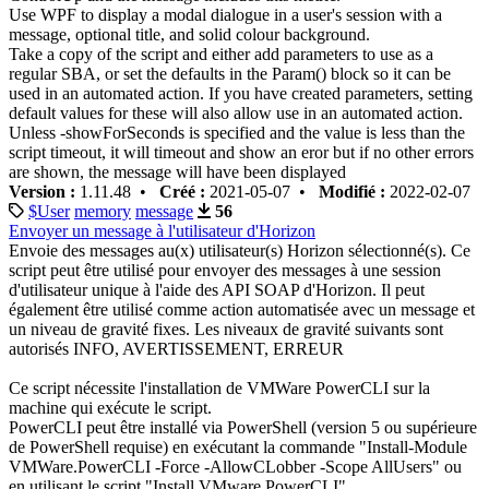
Use WPF to display a modal dialogue in a user's session with a
message, optional title, and solid colour background.
Take a copy of the script and either add parameters to use as a
regular SBA, or set the defaults in the Param() block so it can be
used in an automated action. If you have created parameters, setting
default values for these will also allow use in an automated action.
Unless -showForSeconds is specified and the value is less than the
script timeout, it will timeout and show an eror but if no other errors
are shown, the message will have been displayed
Version :
1.11.48 •
Créé :
2021-05-07 •
Modifié :
2022-02-07
$User
memory
message
56
Envoyer un message à l'utilisateur d'Horizon
Envoie des messages au(x) utilisateur(s) Horizon sélectionné(s). Ce
script peut être utilisé pour envoyer des messages à une session
d'utilisateur unique à l'aide des API SOAP d'Horizon. Il peut
également être utilisé comme action automatisée avec un message et
un niveau de gravité fixes. Les niveaux de gravité suivants sont
autorisés INFO, AVERTISSEMENT, ERREUR
Ce script nécessite l'installation de VMWare PowerCLI sur la
machine qui exécute le script.
PowerCLI peut être installé via PowerShell (version 5 ou supérieure
de PowerShell requise) en exécutant la commande "Install-Module
VMWare.PowerCLI -Force -AllowCLobber -Scope AllUsers" ou
en utilisant le script "Install VMware PowerCLI".