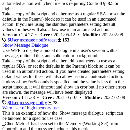
automated action with client metrics requiring ControlUp 8.5 or
higher.
Take a copy of the script and either use as a regular SBA, or set the
defaults in the Param() block so it can be used in an automated
action. If you are using the standard parameters setting default
values for these will also allow use in an automated action.
Version :
2.4.27 •
Créé :
2021-05-12 •
Modifié :
2022-02-08
$User
message
notify
toast
153
Show Message Dialogue
Use WPF to display a modal dialogue in a user's session with a
message, optional title, and solid colour background.
Take a copy of the script and either add parameters to use as a
regular SBA, or set the defaults in the Param() block so it can be
used in an automated action. If you have created parameters setting
default values for these will also allow use in an automated action.
Unless -showForSeconds is specified and the value is less than the
script timeout, it will timeout and show an eror but if no other errors
are shown, the message will have been displayed
Version :
1.11.38 •
Créé :
2021-05-07 •
Modifié :
2022-02-08
$User
message
notify
78
Warn user of high memory use
This is an example of how the 'Show message dialogue' script can
be tailored for a specific use case.
_ClientMetric1 has been set to the Memory (Working Set) from
ControlUp and the message includes this metric.