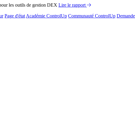
ur les outils de gestion DEX
Lire le rapport
ur
Page d'état
Académie ControlUp
Communauté ControlUp
Demandez