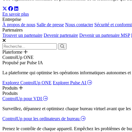
En savoir plus
Entreprise
À propos de nous
Salle de presse
Nous contacter
Sécurité et conformi
Partenaires
Trouver un partenaire
Devenir partenaire
Devenir un partenaire MSP
Plateforme
ControlUp ONE
Propulsé par Pulse IA
La plateforme qui optimise les opérations informatiques autonomes et 
Explorez ControlUp ONE
Explorer Pulse AI
Produits
Produits
ControlUp pour VDI
Surveillez, dépannez et optimisez chaque bureau virtuel avant que les s
ControlUp pour les ordinateurs de bureau
Prenez le contrôle de chaque appareil. Empêchez les problèmes de bure