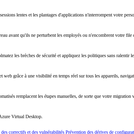
essions lentes et les plantages d'applications n'interrompent votre pers
au avant qu'ils ne perturbent les employés ou n'encombrent votre file d
atez les brèches de sécurité et appliquez les politiques sans ralentir les
t web grâce à une visibilité en temps réel sur tous les appareils, naviga
omatisés remplacent les étapes manuelles, de sorte que votre migration 
 Azure Virtual Desktop.
des correctifs et des vulnérabilités
Prévention des dérives de configura