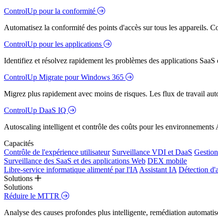
ControlUp pour la conformité
Automatisez la conformité des points d'accès sur tous les appareils. Colm
ControlUp pour les applications
Identifiez et résolvez rapidement les problèmes des applications SaaS e
ControlUp Migrate pour Windows 365
Migrez plus rapidement avec moins de risques. Les flux de travail aut
ControlUp DaaS IQ
Autoscaling intelligent et contrôle des coûts pour les environnements
Capacités
Contrôle de l'expérience utilisateur
Surveillance VDI et DaaS
Gestion 
Surveillance des SaaS et des applications Web
DEX mobile
Libre-service informatique alimenté par l'IA
Assistant IA
Détection d'
Solutions
Solutions
Réduire le MTTR
Analyse des causes profondes plus intelligente, remédiation automatisé