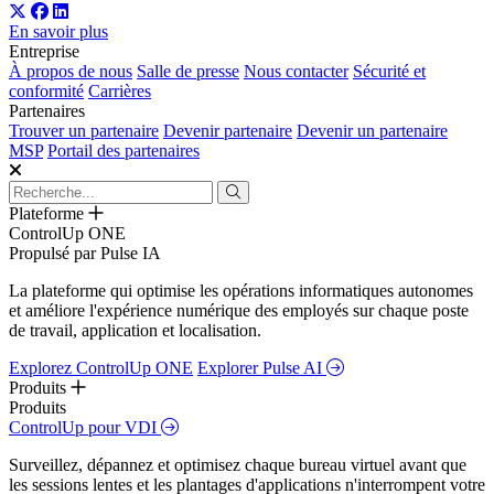
En savoir plus
Entreprise
À propos de nous
Salle de presse
Nous contacter
Sécurité et
conformité
Carrières
Partenaires
Trouver un partenaire
Devenir partenaire
Devenir un partenaire
MSP
Portail des partenaires
Plateforme
ControlUp ONE
Propulsé par Pulse IA
La plateforme qui optimise les opérations informatiques autonomes
et améliore l'expérience numérique des employés sur chaque poste
de travail, application et localisation.
Explorez ControlUp ONE
Explorer Pulse AI
Produits
Produits
ControlUp pour VDI
Surveillez, dépannez et optimisez chaque bureau virtuel avant que
les sessions lentes et les plantages d'applications n'interrompent votre