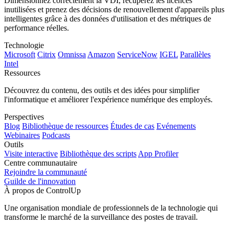
Dimensionnez correctement la VDI, récupérez les licences
inutilisées et prenez des décisions de renouvellement d'appareils plus
intelligentes grâce à des données d'utilisation et des métriques de
performance réelles.
Technologie
Microsoft
Citrix
Omnissa
Amazon
ServiceNow
IGEL
Parallèles
Intel
Ressources
Découvrez du contenu, des outils et des idées pour simplifier
l'informatique et améliorer l'expérience numérique des employés.
Perspectives
Blog
Bibliothèque de ressources
Études de cas
Evénements
Webinaires
Podcasts
Outils
Visite interactive
Bibliothèque des scripts
App Profiler
Centre communautaire
Rejoindre la communauté
Guilde de l'innovation
À propos de ControlUp
Une organisation mondiale de professionnels de la technologie qui
transforme le marché de la surveillance des postes de travail.