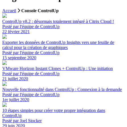
Accueil
Console ControlUp
ControlUp v8.2 : désormais totalement intégré à Citrix Cloud !
Posté par l'équipe de ControlUp
22 février 2021
Exporter les données de ControlUp Insights vers une feuille de
calcul pour la création de graphiques
Posté par l'équipe de ControlUp
15 septembre 2020
VMware Horizon Instant Clones + ControlUp : Une initiation
Posté par l'équipe de ControlUp
21 juillet 2020
Nouvelle fonctionnalité dans ControlUp : Connexion à la demande
Posté par l'équipe de ControlUp
1er juillet 2020
10 étapes simples pour créer votre propre intégration dans
ControlUp
Posté par Joel Stocker
29 juin 2020