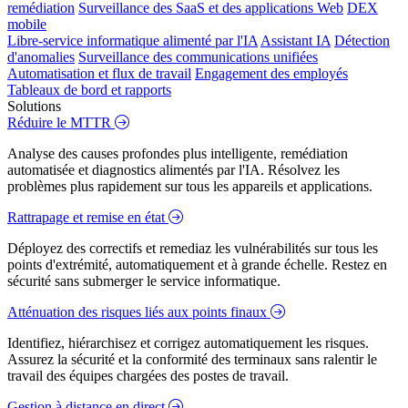
remédiation
Surveillance des SaaS et des applications Web
DEX
mobile
Libre-service informatique alimenté par l'IA
Assistant IA
Détection
d'anomalies
Surveillance des communications unifiées
Automatisation et flux de travail
Engagement des employés
Tableaux de bord et rapports
Solutions
Réduire le MTTR
Analyse des causes profondes plus intelligente, remédiation
automatisée et diagnostics alimentés par l'IA. Résolvez les
problèmes plus rapidement sur tous les appareils et applications.
Rattrapage et remise en état
Déployez des correctifs et remediaz les vulnérabilités sur tous les
points d'extrémité, automatiquement et à grande échelle. Restez en
sécurité sans submerger le service informatique.
Atténuation des risques liés aux points finaux
Identifiez, hiérarchisez et corrigez automatiquement les risques.
Assurez la sécurité et la conformité des terminaux sans ralentir le
travail des équipes chargées des postes de travail.
Gestion à distance en direct