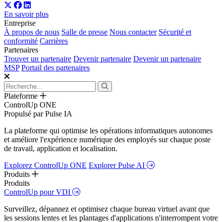
En savoir plus
Entreprise
À propos de nous
Salle de presse
Nous contacter
Sécurité et
conformité
Carrières
Partenaires
Trouver un partenaire
Devenir partenaire
Devenir un partenaire
MSP
Portail des partenaires
Plateforme
ControlUp ONE
Propulsé par Pulse IA
La plateforme qui optimise les opérations informatiques autonomes
et améliore l'expérience numérique des employés sur chaque poste
de travail, application et localisation.
Explorez ControlUp ONE
Explorer Pulse AI
Produits
Produits
ControlUp pour VDI
Surveillez, dépannez et optimisez chaque bureau virtuel avant que
les sessions lentes et les plantages d'applications n'interrompent votre