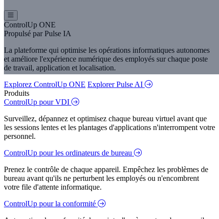
ControlUp ONE
Propulsé par Pulse IA
La plateforme qui optimise les opérations informatiques autonomes
et améliore l'expérience numérique des employés sur chaque poste
de travail, application et localisation.
Explorez ControlUp ONE
Explorer Pulse AI
Produits
ControlUp pour VDI
Surveillez, dépannez et optimisez chaque bureau virtuel avant que
les sessions lentes et les plantages d'applications n'interrompent votre
personnel.
ControlUp pour les ordinateurs de bureau
Prenez le contrôle de chaque appareil. Empêchez les problèmes de
bureau avant qu'ils ne perturbent les employés ou n'encombrent
votre file d'attente informatique.
ControlUp pour la conformité