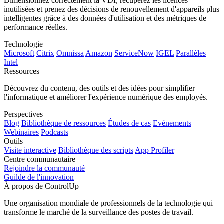
Dimensionnez correctement la VDI, récupérez les licences
inutilisées et prenez des décisions de renouvellement d'appareils plus
intelligentes grâce à des données d'utilisation et des métriques de
performance réelles.
Technologie
Microsoft
Citrix
Omnissa
Amazon
ServiceNow
IGEL
Parallèles
Intel
Ressources
Découvrez du contenu, des outils et des idées pour simplifier
l'informatique et améliorer l'expérience numérique des employés.
Perspectives
Blog
Bibliothèque de ressources
Études de cas
Evénements
Webinaires
Podcasts
Outils
Visite interactive
Bibliothèque des scripts
App Profiler
Centre communautaire
Rejoindre la communauté
Guilde de l'innovation
À propos de ControlUp
Une organisation mondiale de professionnels de la technologie qui
transforme le marché de la surveillance des postes de travail.