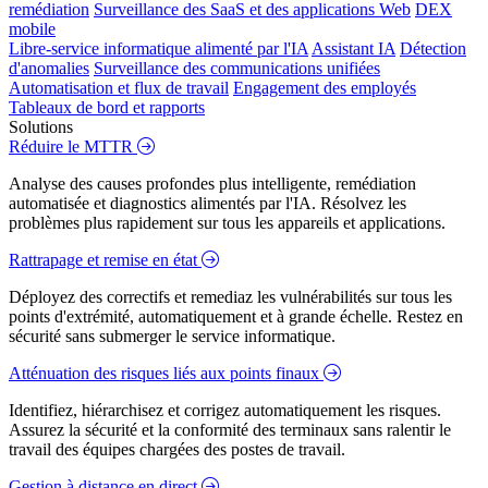
remédiation
Surveillance des SaaS et des applications Web
DEX
mobile
Libre-service informatique alimenté par l'IA
Assistant IA
Détection
d'anomalies
Surveillance des communications unifiées
Automatisation et flux de travail
Engagement des employés
Tableaux de bord et rapports
Solutions
Réduire le MTTR
Analyse des causes profondes plus intelligente, remédiation
automatisée et diagnostics alimentés par l'IA. Résolvez les
problèmes plus rapidement sur tous les appareils et applications.
Rattrapage et remise en état
Déployez des correctifs et remediaz les vulnérabilités sur tous les
points d'extrémité, automatiquement et à grande échelle. Restez en
sécurité sans submerger le service informatique.
Atténuation des risques liés aux points finaux
Identifiez, hiérarchisez et corrigez automatiquement les risques.
Assurez la sécurité et la conformité des terminaux sans ralentir le
travail des équipes chargées des postes de travail.
Gestion à distance en direct