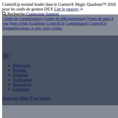
ControlUp nommé leader dans le Gartner® Magic Quadrant™ 2026
pour les outils de gestion DEX
Lire le rapport
Recherche
Connexion
Support
Centre de connaissances
Centre de téléchargement
Notes de mise à
jour
Page d'état
Académie ControlUp
Communauté ControlUp
Demandez-nous ce que vous voulez
Plateforme
Produits
Solutions
Tarification
Ressources
Entreprise
Avoir une démo
Essai gratuit