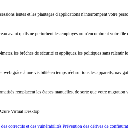
essions lentes et les plantages d'applications n'interrompent votre pers
au avant qu'ils ne perturbent les employés ou n'encombrent votre file d
atez les brèches de sécurité et appliquez les politiques sans ralentir les
t web grâce à une visibilité en temps réel sur tous les appareils, naviga
omatisés remplacent les étapes manuelles, de sorte que votre migration 
 Azure Virtual Desktop.
des correctifs et des vulnérabilités
Prévention des dérives de configura