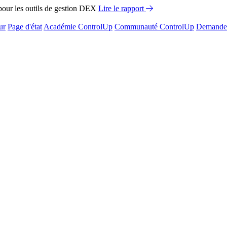
ur les outils de gestion DEX
Lire le rapport
ur
Page d'état
Académie ControlUp
Communauté ControlUp
Demandez