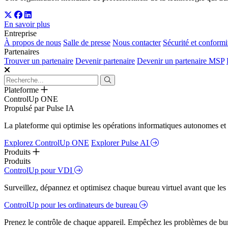
En savoir plus
Entreprise
À propos de nous
Salle de presse
Nous contacter
Sécurité et conformi
Partenaires
Trouver un partenaire
Devenir partenaire
Devenir un partenaire MSP
Plateforme
ControlUp ONE
Propulsé par Pulse IA
La plateforme qui optimise les opérations informatiques autonomes et 
Explorez ControlUp ONE
Explorer Pulse AI
Produits
Produits
ControlUp pour VDI
Surveillez, dépannez et optimisez chaque bureau virtuel avant que les s
ControlUp pour les ordinateurs de bureau
Prenez le contrôle de chaque appareil. Empêchez les problèmes de bure