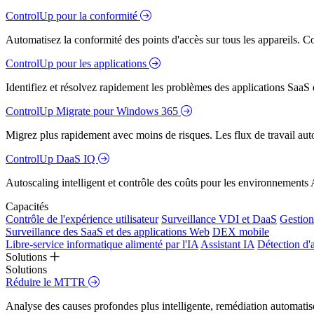
ControlUp pour la conformité
Automatisez la conformité des points d'accès sur tous les appareils. Colm
ControlUp pour les applications
Identifiez et résolvez rapidement les problèmes des applications SaaS e
ControlUp Migrate pour Windows 365
Migrez plus rapidement avec moins de risques. Les flux de travail aut
ControlUp DaaS IQ
Autoscaling intelligent et contrôle des coûts pour les environnements
Capacités
Contrôle de l'expérience utilisateur
Surveillance VDI et DaaS
Gestion 
Surveillance des SaaS et des applications Web
DEX mobile
Libre-service informatique alimenté par l'IA
Assistant IA
Détection d'
Solutions
Solutions
Réduire le MTTR
Analyse des causes profondes plus intelligente, remédiation automatisé