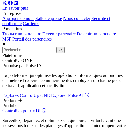
En savoir plus
Entreprise
À propos de nous
Salle de presse
Nous contacter
Sécurité et
conformité
Carrières
Partenaires
Trouver un partenaire
Devenir partenaire
Devenir un partenaire
MSP
Portail des partenaires
Plateforme
ControlUp ONE
Propulsé par Pulse IA
La plateforme qui optimise les opérations informatiques autonomes
et améliore l'expérience numérique des employés sur chaque poste
de travail, application et localisation.
Explorez ControlUp ONE
Explorer Pulse AI
Produits
Produits
ControlUp pour VDI
Surveillez, dépannez et optimisez chaque bureau virtuel avant que
les sessions lentes et les plantages d'applications n'interrompent votre