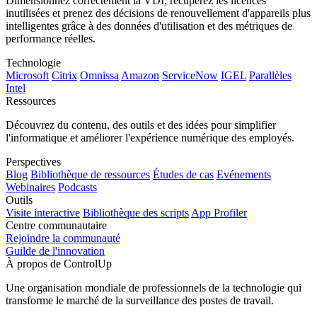
Dimensionnez correctement la VDI, récupérez les licences
inutilisées et prenez des décisions de renouvellement d'appareils plus
intelligentes grâce à des données d'utilisation et des métriques de
performance réelles.
Technologie
Microsoft
Citrix
Omnissa
Amazon
ServiceNow
IGEL
Parallèles
Intel
Ressources
Découvrez du contenu, des outils et des idées pour simplifier
l'informatique et améliorer l'expérience numérique des employés.
Perspectives
Blog
Bibliothèque de ressources
Études de cas
Evénements
Webinaires
Podcasts
Outils
Visite interactive
Bibliothèque des scripts
App Profiler
Centre communautaire
Rejoindre la communauté
Guilde de l'innovation
À propos de ControlUp
Une organisation mondiale de professionnels de la technologie qui
transforme le marché de la surveillance des postes de travail.