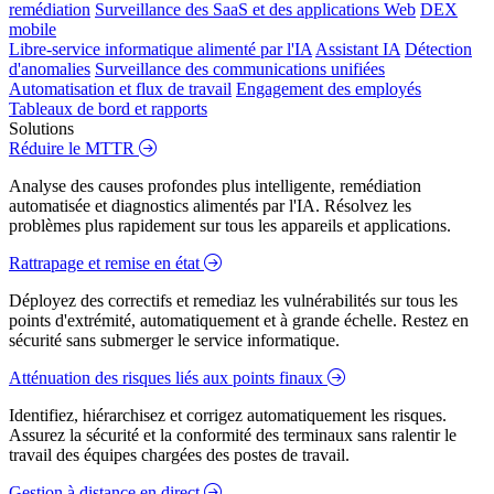
remédiation
Surveillance des SaaS et des applications Web
DEX
mobile
Libre-service informatique alimenté par l'IA
Assistant IA
Détection
d'anomalies
Surveillance des communications unifiées
Automatisation et flux de travail
Engagement des employés
Tableaux de bord et rapports
Solutions
Réduire le MTTR
Analyse des causes profondes plus intelligente, remédiation
automatisée et diagnostics alimentés par l'IA. Résolvez les
problèmes plus rapidement sur tous les appareils et applications.
Rattrapage et remise en état
Déployez des correctifs et remediaz les vulnérabilités sur tous les
points d'extrémité, automatiquement et à grande échelle. Restez en
sécurité sans submerger le service informatique.
Atténuation des risques liés aux points finaux
Identifiez, hiérarchisez et corrigez automatiquement les risques.
Assurez la sécurité et la conformité des terminaux sans ralentir le
travail des équipes chargées des postes de travail.
Gestion à distance en direct