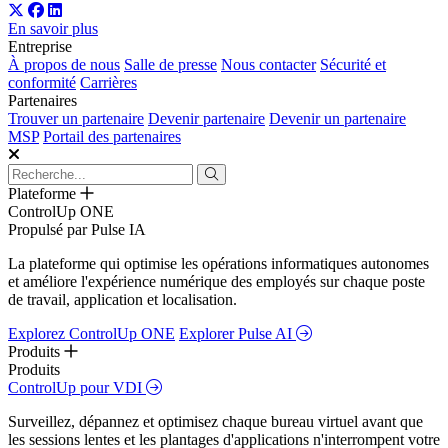
En savoir plus
Entreprise
À propos de nous
Salle de presse
Nous contacter
Sécurité et
conformité
Carrières
Partenaires
Trouver un partenaire
Devenir partenaire
Devenir un partenaire
MSP
Portail des partenaires
Plateforme
ControlUp ONE
Propulsé par Pulse IA
La plateforme qui optimise les opérations informatiques autonomes
et améliore l'expérience numérique des employés sur chaque poste
de travail, application et localisation.
Explorez ControlUp ONE
Explorer Pulse AI
Produits
Produits
ControlUp pour VDI
Surveillez, dépannez et optimisez chaque bureau virtuel avant que
les sessions lentes et les plantages d'applications n'interrompent votre