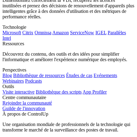
Dimensionnez correctement la VDI, récupérez les licences
inutilisées et prenez des décisions de renouvellement d'appareils plus
intelligentes grâce à des données d'utilisation et des métriques de
performance réelles.
Technologie
Microsoft
Citrix
Omnissa
Amazon
ServiceNow
IGEL
Parallèles
Intel
Ressources
Découvrez du contenu, des outils et des idées pour simplifier
l'informatique et améliorer l'expérience numérique des employés.
Perspectives
Blog
Bibliothèque de ressources
Études de cas
Evénements
Webinaires
Podcasts
Outils
Visite interactive
Bibliothèque des scripts
App Profiler
Centre communautaire
Rejoindre la communauté
Guilde de l'innovation
À propos de ControlUp
Une organisation mondiale de professionnels de la technologie qui
transforme le marché de la surveillance des postes de travail.