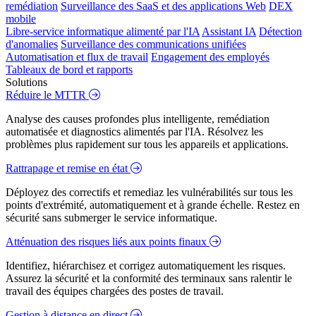
remédiation
Surveillance des SaaS et des applications Web
DEX
mobile
Libre-service informatique alimenté par l'IA
Assistant IA
Détection
d'anomalies
Surveillance des communications unifiées
Automatisation et flux de travail
Engagement des employés
Tableaux de bord et rapports
Solutions
Réduire le MTTR
Analyse des causes profondes plus intelligente, remédiation
automatisée et diagnostics alimentés par l'IA. Résolvez les
problèmes plus rapidement sur tous les appareils et applications.
Rattrapage et remise en état
Déployez des correctifs et remediaz les vulnérabilités sur tous les
points d'extrémité, automatiquement et à grande échelle. Restez en
sécurité sans submerger le service informatique.
Atténuation des risques liés aux points finaux
Identifiez, hiérarchisez et corrigez automatiquement les risques.
Assurez la sécurité et la conformité des terminaux sans ralentir le
travail des équipes chargées des postes de travail.
Gestion à distance en direct