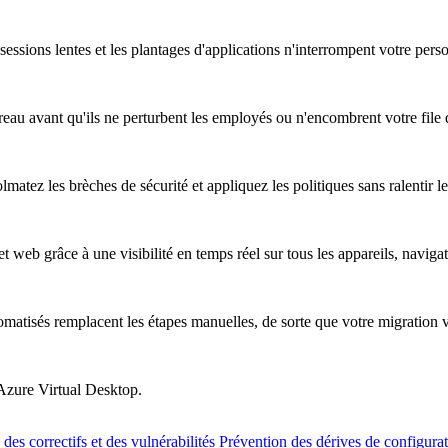
essions lentes et les plantages d'applications n'interrompent votre pers
au avant qu'ils ne perturbent les employés ou n'encombrent votre file d
atez les brèches de sécurité et appliquez les politiques sans ralentir les
t web grâce à une visibilité en temps réel sur tous les appareils, naviga
omatisés remplacent les étapes manuelles, de sorte que votre migration 
 Azure Virtual Desktop.
des correctifs et des vulnérabilités
Prévention des dérives de configura