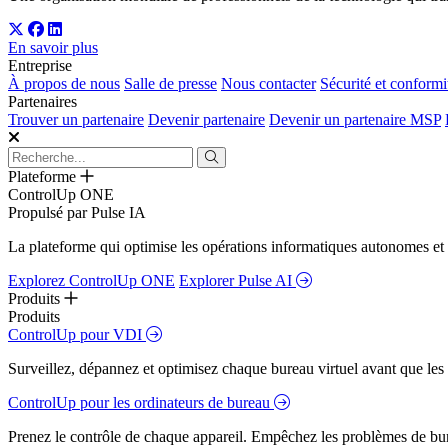
En savoir plus
Entreprise
À propos de nous
Salle de presse
Nous contacter
Sécurité et conformi
Partenaires
Trouver un partenaire
Devenir partenaire
Devenir un partenaire MSP
Plateforme
ControlUp ONE
Propulsé par Pulse IA
La plateforme qui optimise les opérations informatiques autonomes et 
Explorez ControlUp ONE
Explorer Pulse AI
Produits
Produits
ControlUp pour VDI
Surveillez, dépannez et optimisez chaque bureau virtuel avant que les s
ControlUp pour les ordinateurs de bureau
Prenez le contrôle de chaque appareil. Empêchez les problèmes de bure