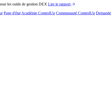
ur les outils de gestion DEX
Lire le rapport
ur
Page d'état
Académie ControlUp
Communauté ControlUp
Demandez