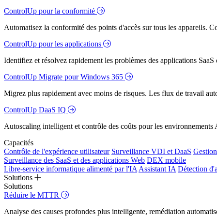
ControlUp pour la conformité
Automatisez la conformité des points d'accès sur tous les appareils. Colm
ControlUp pour les applications
Identifiez et résolvez rapidement les problèmes des applications SaaS e
ControlUp Migrate pour Windows 365
Migrez plus rapidement avec moins de risques. Les flux de travail aut
ControlUp DaaS IQ
Autoscaling intelligent et contrôle des coûts pour les environnements
Capacités
Contrôle de l'expérience utilisateur
Surveillance VDI et DaaS
Gestion 
Surveillance des SaaS et des applications Web
DEX mobile
Libre-service informatique alimenté par l'IA
Assistant IA
Détection d'
Solutions
Solutions
Réduire le MTTR
Analyse des causes profondes plus intelligente, remédiation automatisé