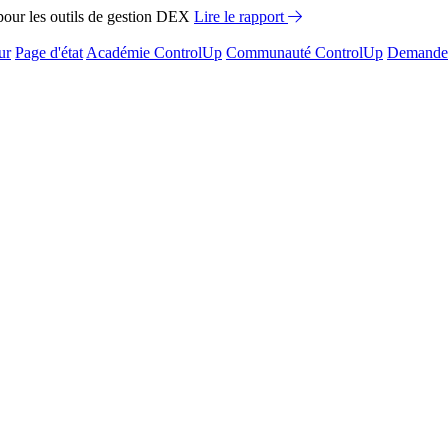
ur les outils de gestion DEX
Lire le rapport
ur
Page d'état
Académie ControlUp
Communauté ControlUp
Demandez