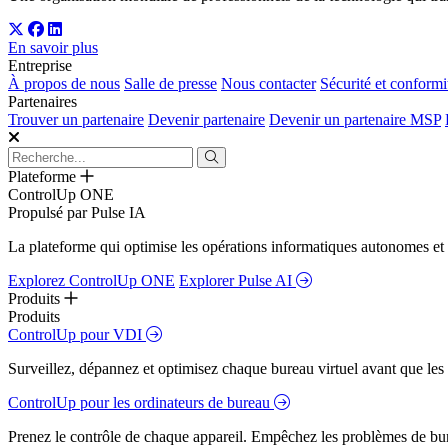
En savoir plus
Entreprise
À propos de nous
Salle de presse
Nous contacter
Sécurité et conformi
Partenaires
Trouver un partenaire
Devenir partenaire
Devenir un partenaire MSP
Plateforme
ControlUp ONE
Propulsé par Pulse IA
La plateforme qui optimise les opérations informatiques autonomes et 
Explorez ControlUp ONE
Explorer Pulse AI
Produits
Produits
ControlUp pour VDI
Surveillez, dépannez et optimisez chaque bureau virtuel avant que les s
ControlUp pour les ordinateurs de bureau
Prenez le contrôle de chaque appareil. Empêchez les problèmes de bure