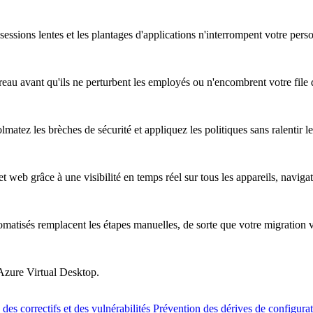
essions lentes et les plantages d'applications n'interrompent votre pers
au avant qu'ils ne perturbent les employés ou n'encombrent votre file d
atez les brèches de sécurité et appliquez les politiques sans ralentir les
t web grâce à une visibilité en temps réel sur tous les appareils, naviga
omatisés remplacent les étapes manuelles, de sorte que votre migration 
 Azure Virtual Desktop.
des correctifs et des vulnérabilités
Prévention des dérives de configura