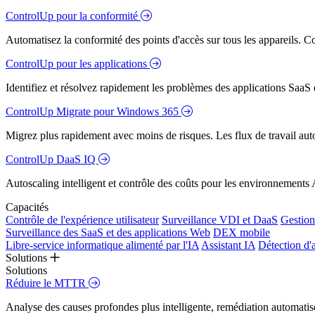
ControlUp pour la conformité
Automatisez la conformité des points d'accès sur tous les appareils. Colm
ControlUp pour les applications
Identifiez et résolvez rapidement les problèmes des applications SaaS e
ControlUp Migrate pour Windows 365
Migrez plus rapidement avec moins de risques. Les flux de travail aut
ControlUp DaaS IQ
Autoscaling intelligent et contrôle des coûts pour les environnements
Capacités
Contrôle de l'expérience utilisateur
Surveillance VDI et DaaS
Gestion 
Surveillance des SaaS et des applications Web
DEX mobile
Libre-service informatique alimenté par l'IA
Assistant IA
Détection d'
Solutions
Solutions
Réduire le MTTR
Analyse des causes profondes plus intelligente, remédiation automatisé