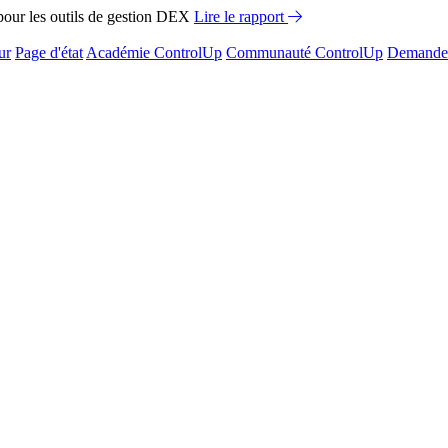
ur les outils de gestion DEX
Lire le rapport
ur
Page d'état
Académie ControlUp
Communauté ControlUp
Demandez