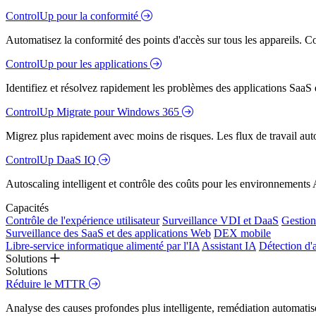
ControlUp pour la conformité
Automatisez la conformité des points d'accès sur tous les appareils. Colm
ControlUp pour les applications
Identifiez et résolvez rapidement les problèmes des applications SaaS e
ControlUp Migrate pour Windows 365
Migrez plus rapidement avec moins de risques. Les flux de travail aut
ControlUp DaaS IQ
Autoscaling intelligent et contrôle des coûts pour les environnements
Capacités
Contrôle de l'expérience utilisateur
Surveillance VDI et DaaS
Gestion 
Surveillance des SaaS et des applications Web
DEX mobile
Libre-service informatique alimenté par l'IA
Assistant IA
Détection d'
Solutions
Solutions
Réduire le MTTR
Analyse des causes profondes plus intelligente, remédiation automatisé