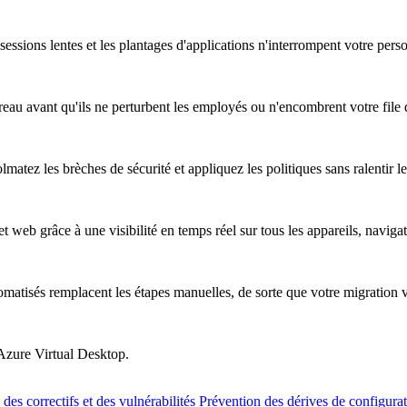
essions lentes et les plantages d'applications n'interrompent votre pers
au avant qu'ils ne perturbent les employés ou n'encombrent votre file d
atez les brèches de sécurité et appliquez les politiques sans ralentir les
t web grâce à une visibilité en temps réel sur tous les appareils, naviga
omatisés remplacent les étapes manuelles, de sorte que votre migration 
 Azure Virtual Desktop.
des correctifs et des vulnérabilités
Prévention des dérives de configura