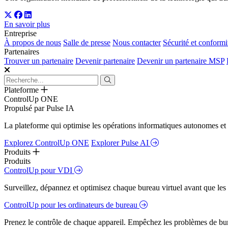
En savoir plus
Entreprise
À propos de nous
Salle de presse
Nous contacter
Sécurité et conformi
Partenaires
Trouver un partenaire
Devenir partenaire
Devenir un partenaire MSP
Plateforme
ControlUp ONE
Propulsé par Pulse IA
La plateforme qui optimise les opérations informatiques autonomes et 
Explorez ControlUp ONE
Explorer Pulse AI
Produits
Produits
ControlUp pour VDI
Surveillez, dépannez et optimisez chaque bureau virtuel avant que les s
ControlUp pour les ordinateurs de bureau
Prenez le contrôle de chaque appareil. Empêchez les problèmes de bure