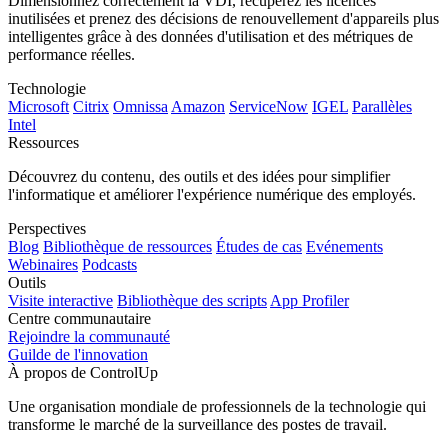
Dimensionnez correctement la VDI, récupérez les licences
inutilisées et prenez des décisions de renouvellement d'appareils plus
intelligentes grâce à des données d'utilisation et des métriques de
performance réelles.
Technologie
Microsoft
Citrix
Omnissa
Amazon
ServiceNow
IGEL
Parallèles
Intel
Ressources
Découvrez du contenu, des outils et des idées pour simplifier
l'informatique et améliorer l'expérience numérique des employés.
Perspectives
Blog
Bibliothèque de ressources
Études de cas
Evénements
Webinaires
Podcasts
Outils
Visite interactive
Bibliothèque des scripts
App Profiler
Centre communautaire
Rejoindre la communauté
Guilde de l'innovation
À propos de ControlUp
Une organisation mondiale de professionnels de la technologie qui
transforme le marché de la surveillance des postes de travail.