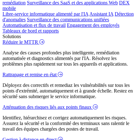
remédiation
Surveillance des SaaS et des applications Web
DEX
mobile
Libre-service informatique alimenté par l'IA
Assistant IA
Détection
d'anomalies
Surveillance des communications unifiées
Automatisation et flux de travail
Engagement des employés
Tableaux de bord et rapports
Solutions
Réduire le MTTR
Analyse des causes profondes plus intelligente, remédiation
automatisée et diagnostics alimentés par l'IA. Résolvez les
problèmes plus rapidement sur tous les appareils et applications.
Rattrapage et remise en état
Déployez des correctifs et remediaz les vulnérabilités sur tous les
points d'extrémité, automatiquement et à grande échelle. Restez en
sécurité sans submerger le service informatique.
Atténuation des risques liés aux points finaux
Identifiez, hiérarchisez et corrigez automatiquement les risques.
Assurez la sécurité et la conformité des terminaux sans ralentir le
travail des équipes chargées des postes de travail.
Gestion à distance en direct