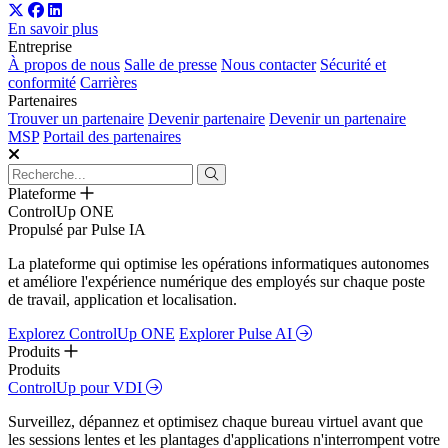
En savoir plus
Entreprise
À propos de nous
Salle de presse
Nous contacter
Sécurité et
conformité
Carrières
Partenaires
Trouver un partenaire
Devenir partenaire
Devenir un partenaire
MSP
Portail des partenaires
Plateforme
ControlUp ONE
Propulsé par Pulse IA
La plateforme qui optimise les opérations informatiques autonomes
et améliore l'expérience numérique des employés sur chaque poste
de travail, application et localisation.
Explorez ControlUp ONE
Explorer Pulse AI
Produits
Produits
ControlUp pour VDI
Surveillez, dépannez et optimisez chaque bureau virtuel avant que
les sessions lentes et les plantages d'applications n'interrompent votre