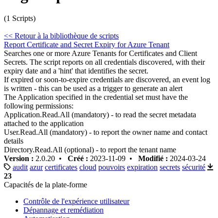
(1 Scripts)
<< Retour à la bibliothèque de scripts
Report Certificate and Secret Expiry for Azure Tenant
Searches one or more Azure Tenants for Certificates and Client
Secrets. The script reports on all credentials discovered, with their
expiry date and a 'hint' that identifies the secret.
If expired or soon-to-expire credentials are discovered, an event log
is written - this can be used as a trigger to generate an alert
The Application specified in the credential set must have the
following permissions:
Application.Read.All (mandatory) - to read the secret metadata
attached to the application
User.Read.All (mandatory) - to report the owner name and contact
details
Directory.Read.All (optional) - to report the tenant name
Version :
2.0.20 •
Créé :
2023-11-09 •
Modifié :
2024-03-24
audit
azur
certificates
cloud
pouvoirs
expiration
secrets
sécurité
23
Capacités de la plate-forme
Contrôle de l'expérience utilisateur
Dépannage et remédiation