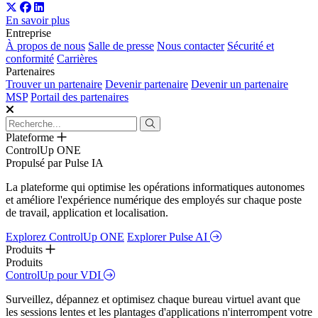
En savoir plus
Entreprise
À propos de nous
Salle de presse
Nous contacter
Sécurité et
conformité
Carrières
Partenaires
Trouver un partenaire
Devenir partenaire
Devenir un partenaire
MSP
Portail des partenaires
Plateforme
ControlUp ONE
Propulsé par Pulse IA
La plateforme qui optimise les opérations informatiques autonomes
et améliore l'expérience numérique des employés sur chaque poste
de travail, application et localisation.
Explorez ControlUp ONE
Explorer Pulse AI
Produits
Produits
ControlUp pour VDI
Surveillez, dépannez et optimisez chaque bureau virtuel avant que
les sessions lentes et les plantages d'applications n'interrompent votre