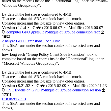
based on the records inside the "Operational" log under "Microsoft-
Windows-GroupPolicy".
By default the log size is configured to 4MB,
That means that this SBA can look back this much.
Consider increasing the log size to view older entries.
Version :
1.1.4 •
Créé :
2016-06-07 •
Modifié :
2016-06-07
computer
GPO
gpresult
Politique du groupe
connexion
rsop
1632
Analyze GPO Extensions Load Time
This SBA runs under the session context of a selected user and
shows
how long each "Group Policy Client Side Extension" took to
complete based on the records inside the "Operational" log under
"Microsoft-Windows-GroupPolicy".
By default the log size is configured to 4MB,
That means that this SBA can look back this much.
Consider increasing the log size to view older entries.
Version :
9.21.52 •
Créé :
2015-02-09 •
Modifié :
2020-11-13
CSE
Extension
GPO
Politique du groupe
connexion
session
17511
List user GPOs
This SBA runs under the session context of a selected user and
shows,