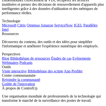
Dimensionnez correctement la VDI, récupérez les licences
inutilisées et prenez des décisions de renouvellement d'appareils plus
intelligentes grâce à des données d'utilisation et des métriques de
performance réelles.
Technologie
Microsoft
Citrix
Omnissa
Amazon
ServiceNow
IGEL
Parallèles
Intel
Ressources
Découvrez du contenu, des outils et des idées pour simplifier
l'informatique et améliorer l'expérience numérique des employés.
Perspectives
Blog
Bibliothèque de ressources
Études de cas
Evénements
Webinaires
Podcasts
Outils
Visite interactive
Bibliothèque des scripts
App Profiler
Centre communautaire
Rejoindre la communauté
Guilde de l'innovation
À propos de ControlUp
Une organisation mondiale de professionnels de la technologie qui
transforme le marché de la surveillance des postes de travail.