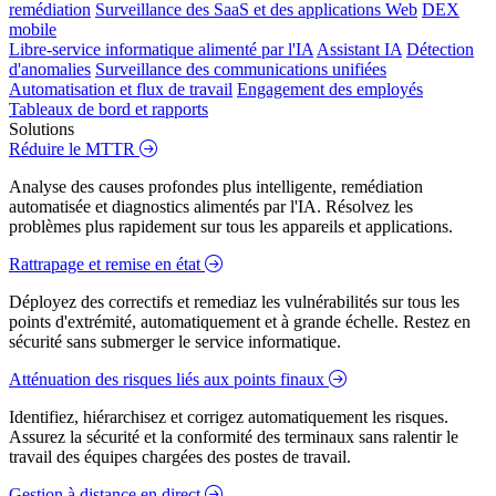
remédiation
Surveillance des SaaS et des applications Web
DEX
mobile
Libre-service informatique alimenté par l'IA
Assistant IA
Détection
d'anomalies
Surveillance des communications unifiées
Automatisation et flux de travail
Engagement des employés
Tableaux de bord et rapports
Solutions
Réduire le MTTR
Analyse des causes profondes plus intelligente, remédiation
automatisée et diagnostics alimentés par l'IA. Résolvez les
problèmes plus rapidement sur tous les appareils et applications.
Rattrapage et remise en état
Déployez des correctifs et remediaz les vulnérabilités sur tous les
points d'extrémité, automatiquement et à grande échelle. Restez en
sécurité sans submerger le service informatique.
Atténuation des risques liés aux points finaux
Identifiez, hiérarchisez et corrigez automatiquement les risques.
Assurez la sécurité et la conformité des terminaux sans ralentir le
travail des équipes chargées des postes de travail.
Gestion à distance en direct