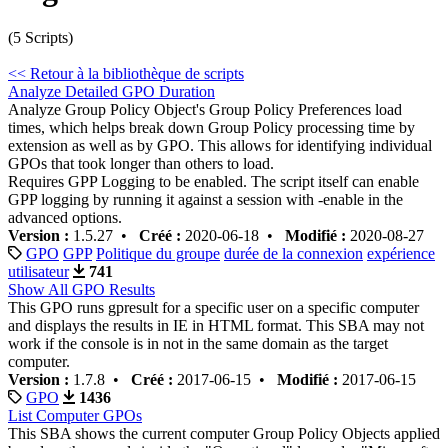
(5 Scripts)
<< Retour à la bibliothèque de scripts
Analyze Detailed GPO Duration
Analyze Group Policy Object's Group Policy Preferences load
times, which helps break down Group Policy processing time by
extension as well as by GPO. This allows for identifying individual
GPOs that took longer than others to load.
Requires GPP Logging to be enabled. The script itself can enable
GPP logging by running it against a session with -enable in the
advanced options.
Version :
1.5.27 •
Créé :
2020-06-18 •
Modifié :
2020-08-27
GPO
GPP
Politique du groupe
durée de la connexion
expérience
utilisateur
741
Show All GPO Results
This GPO runs gpresult for a specific user on a specific computer
and displays the results in IE in HTML format. This SBA may not
work if the console is in not in the same domain as the target
computer.
Version :
1.7.8 •
Créé :
2017-06-15 •
Modifié :
2017-06-15
GPO
1436
List Computer GPOs
This SBA shows the current computer Group Policy Objects applied