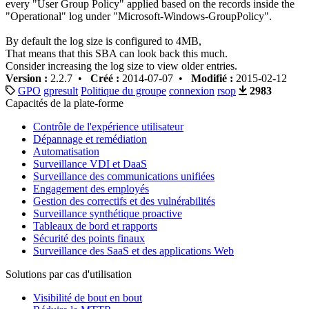
every "User Group Policy" applied based on the records inside the
"Operational" log under "Microsoft-Windows-GroupPolicy".
By default the log size is configured to 4MB,
That means that this SBA can look back this much.
Consider increasing the log size to view older entries.
Version :
2.2.7 •
Créé :
2014-07-07 •
Modifié :
2015-02-12
GPO
gpresult
Politique du groupe
connexion
rsop
2983
Capacités de la plate-forme
Contrôle de l'expérience utilisateur
Dépannage et remédiation
Automatisation
Surveillance VDI et DaaS
Surveillance des communications unifiées
Engagement des employés
Gestion des correctifs et des vulnérabilités
Surveillance synthétique proactive
Tableaux de bord et rapports
Sécurité des points finaux
Surveillance des SaaS et des applications Web
Solutions par cas d'utilisation
Visibilité de bout en bout