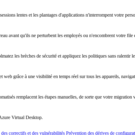
essions lentes et les plantages d'applications n'interrompent votre pers
au avant qu'ils ne perturbent les employés ou n'encombrent votre file d
atez les brèches de sécurité et appliquez les politiques sans ralentir les
t web grâce à une visibilité en temps réel sur tous les appareils, naviga
omatisés remplacent les étapes manuelles, de sorte que votre migration 
 Azure Virtual Desktop.
des correctifs et des vulnérabilités
Prévention des dérives de configura