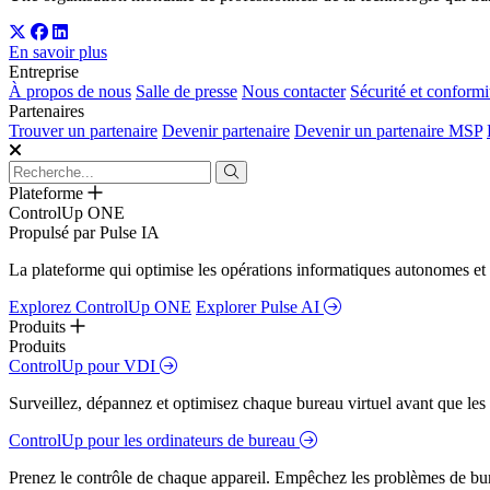
En savoir plus
Entreprise
À propos de nous
Salle de presse
Nous contacter
Sécurité et conformi
Partenaires
Trouver un partenaire
Devenir partenaire
Devenir un partenaire MSP
Plateforme
ControlUp ONE
Propulsé par Pulse IA
La plateforme qui optimise les opérations informatiques autonomes et 
Explorez ControlUp ONE
Explorer Pulse AI
Produits
Produits
ControlUp pour VDI
Surveillez, dépannez et optimisez chaque bureau virtuel avant que les s
ControlUp pour les ordinateurs de bureau
Prenez le contrôle de chaque appareil. Empêchez les problèmes de bure