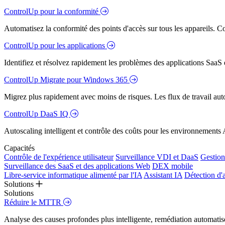
ControlUp pour la conformité
Automatisez la conformité des points d'accès sur tous les appareils. Colm
ControlUp pour les applications
Identifiez et résolvez rapidement les problèmes des applications SaaS e
ControlUp Migrate pour Windows 365
Migrez plus rapidement avec moins de risques. Les flux de travail aut
ControlUp DaaS IQ
Autoscaling intelligent et contrôle des coûts pour les environnements
Capacités
Contrôle de l'expérience utilisateur
Surveillance VDI et DaaS
Gestion 
Surveillance des SaaS et des applications Web
DEX mobile
Libre-service informatique alimenté par l'IA
Assistant IA
Détection d'
Solutions
Solutions
Réduire le MTTR
Analyse des causes profondes plus intelligente, remédiation automatisé