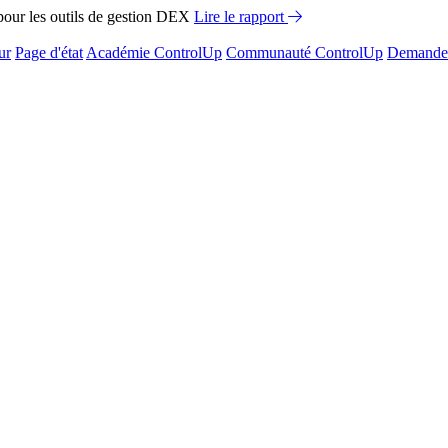
ur les outils de gestion DEX
Lire le rapport
ur
Page d'état
Académie ControlUp
Communauté ControlUp
Demandez