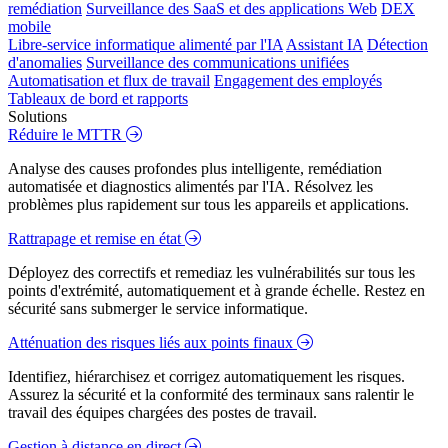
remédiation
Surveillance des SaaS et des applications Web
DEX
mobile
Libre-service informatique alimenté par l'IA
Assistant IA
Détection
d'anomalies
Surveillance des communications unifiées
Automatisation et flux de travail
Engagement des employés
Tableaux de bord et rapports
Solutions
Réduire le MTTR
Analyse des causes profondes plus intelligente, remédiation
automatisée et diagnostics alimentés par l'IA. Résolvez les
problèmes plus rapidement sur tous les appareils et applications.
Rattrapage et remise en état
Déployez des correctifs et remediaz les vulnérabilités sur tous les
points d'extrémité, automatiquement et à grande échelle. Restez en
sécurité sans submerger le service informatique.
Atténuation des risques liés aux points finaux
Identifiez, hiérarchisez et corrigez automatiquement les risques.
Assurez la sécurité et la conformité des terminaux sans ralentir le
travail des équipes chargées des postes de travail.
Gestion à distance en direct