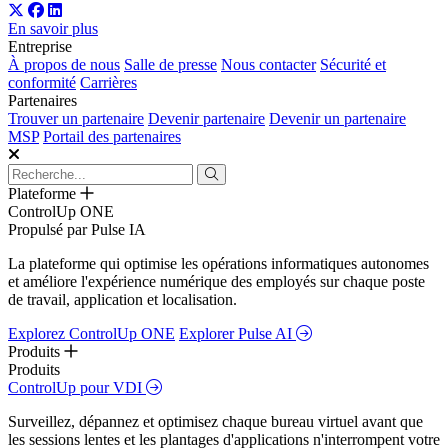
En savoir plus
Entreprise
À propos de nous
Salle de presse
Nous contacter
Sécurité et
conformité
Carrières
Partenaires
Trouver un partenaire
Devenir partenaire
Devenir un partenaire
MSP
Portail des partenaires
Plateforme
ControlUp ONE
Propulsé par Pulse IA
La plateforme qui optimise les opérations informatiques autonomes
et améliore l'expérience numérique des employés sur chaque poste
de travail, application et localisation.
Explorez ControlUp ONE
Explorer Pulse AI
Produits
Produits
ControlUp pour VDI
Surveillez, dépannez et optimisez chaque bureau virtuel avant que
les sessions lentes et les plantages d'applications n'interrompent votre