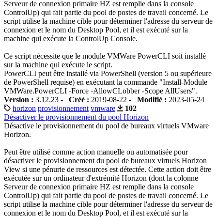
Serveur de connexion primaire HZ est remplie dans la console
ControlUp) qui fait partie du pool de postes de travail concerné. Le
script utilise la machine cible pour déterminer l'adresse du serveur de
connexion et le nom du Desktop Pool, et il est exécuté sur la
machine qui exécute la ControlUp Console.
Ce script nécessite que le module VMWare PowerCLI soit installé
sur la machine qui exécute le script.
PowerCLI peut être installé via PowerShell (version 5 ou supérieure
de PowerShell requise) en exécutant la commande "Install-Module
VMWare.PowerCLI -Force -AllowCLobber -Scope AllUsers".
Version :
3.12.23 -
Créé :
2019-08-22 -
Modifié :
2023-05-24
horizon
provisionnement
vmware
102
Désactiver le provisionnement du pool Horizon
Désactive le provisionnement du pool de bureaux virtuels VMware
Horizon.
Peut être utilisé comme action manuelle ou automatisée pour
désactiver le provisionnement du pool de bureaux virtuels Horizon
View si une pénurie de ressources est détectée. Cette action doit être
exécutée sur un ordinateur d'extrémité Horizon (dont la colonne
Serveur de connexion primaire HZ est remplie dans la console
ControlUp) qui fait partie du pool de postes de travail concerné. Le
script utilise la machine cible pour déterminer l'adresse du serveur de
connexion et le nom du Desktop Pool, et il est exécuté sur la