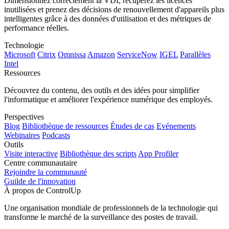
Dimensionnez correctement la VDI, récupérez les licences
inutilisées et prenez des décisions de renouvellement d'appareils plus
intelligentes grâce à des données d'utilisation et des métriques de
performance réelles.
Technologie
Microsoft
Citrix
Omnissa
Amazon
ServiceNow
IGEL
Parallèles
Intel
Ressources
Découvrez du contenu, des outils et des idées pour simplifier
l'informatique et améliorer l'expérience numérique des employés.
Perspectives
Blog
Bibliothèque de ressources
Études de cas
Evénements
Webinaires
Podcasts
Outils
Visite interactive
Bibliothèque des scripts
App Profiler
Centre communautaire
Rejoindre la communauté
Guilde de l'innovation
À propos de ControlUp
Une organisation mondiale de professionnels de la technologie qui
transforme le marché de la surveillance des postes de travail.