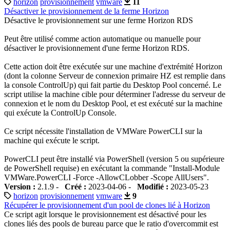
horizon
provisionnement
vmware
11
Désactiver le provisionnement de la ferme Horizon
Désactive le provisionnement sur une ferme Horizon RDS
Peut être utilisé comme action automatique ou manuelle pour
désactiver le provisionnement d'une ferme Horizon RDS.
Cette action doit être exécutée sur une machine d'extrémité Horizon
(dont la colonne Serveur de connexion primaire HZ est remplie dans
la console ControlUp) qui fait partie du Desktop Pool concerné. Le
script utilise la machine cible pour déterminer l'adresse du serveur de
connexion et le nom du Desktop Pool, et est exécuté sur la machine
qui exécute la ControlUp Console.
Ce script nécessite l'installation de VMWare PowerCLI sur la
machine qui exécute le script.
PowerCLI peut être installé via PowerShell (version 5 ou supérieure
de PowerShell requise) en exécutant la commande "Install-Module
VMWare.PowerCLI -Force -AllowCLobber -Scope AllUsers".
Version :
2.1.9 -
Créé :
2023-04-06 -
Modifié :
2023-05-23
horizon
provisionnement
vmware
9
Récupérer le provisionnement d'un pool de clones lié à Horizon
Ce script agit lorsque le provisionnement est désactivé pour les
clones liés des pools de bureau parce que le ratio d'overcommit est