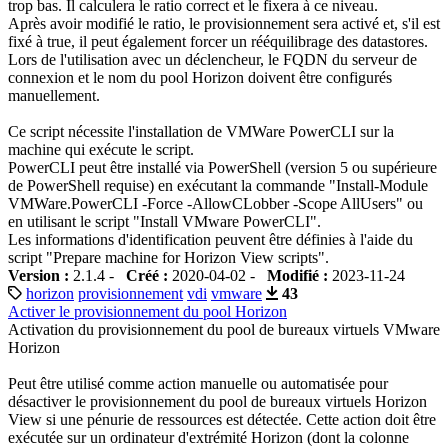
trop bas. Il calculera le ratio correct et le fixera à ce niveau.
Après avoir modifié le ratio, le provisionnement sera activé et, s'il est
fixé à true, il peut également forcer un rééquilibrage des datastores.
Lors de l'utilisation avec un déclencheur, le FQDN du serveur de
connexion et le nom du pool Horizon doivent être configurés
manuellement.
Ce script nécessite l'installation de VMWare PowerCLI sur la
machine qui exécute le script.
PowerCLI peut être installé via PowerShell (version 5 ou supérieure
de PowerShell requise) en exécutant la commande "Install-Module
VMWare.PowerCLI -Force -AllowCLobber -Scope AllUsers" ou
en utilisant le script "Install VMware PowerCLI".
Les informations d'identification peuvent être définies à l'aide du
script "Prepare machine for Horizon View scripts".
Version :
2.1.4 -
Créé :
2020-04-02 -
Modifié :
2023-11-24
horizon
provisionnement
vdi
vmware
43
Activer le provisionnement du pool Horizon
Activation du provisionnement du pool de bureaux virtuels VMware
Horizon
Peut être utilisé comme action manuelle ou automatisée pour
désactiver le provisionnement du pool de bureaux virtuels Horizon
View si une pénurie de ressources est détectée. Cette action doit être
exécutée sur un ordinateur d'extrémité Horizon (dont la colonne