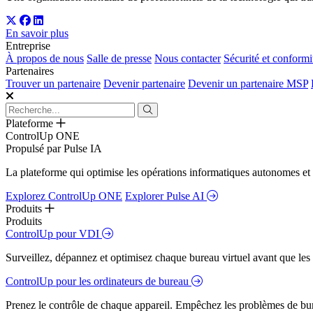
En savoir plus
Entreprise
À propos de nous
Salle de presse
Nous contacter
Sécurité et conformi
Partenaires
Trouver un partenaire
Devenir partenaire
Devenir un partenaire MSP
Plateforme
ControlUp ONE
Propulsé par Pulse IA
La plateforme qui optimise les opérations informatiques autonomes et 
Explorez ControlUp ONE
Explorer Pulse AI
Produits
Produits
ControlUp pour VDI
Surveillez, dépannez et optimisez chaque bureau virtuel avant que les s
ControlUp pour les ordinateurs de bureau
Prenez le contrôle de chaque appareil. Empêchez les problèmes de bure