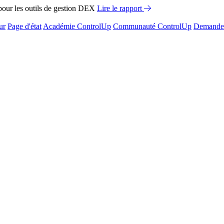
ur les outils de gestion DEX
Lire le rapport
ur
Page d'état
Académie ControlUp
Communauté ControlUp
Demandez