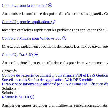
ControlUp pour la conformité
Automatisez la conformité des points d'accès sur tous les appareils. Colm
ControlUp pour les applications
Identifiez et résolvez rapidement les problèmes des applications SaaS e
ControlUp Migrate pour Windows 365
Migrez plus rapidement avec moins de risques. Les flux de travail aut
ControlUp DaaS IQ
Autoscaling intelligent et contrôle des coûts pour les environnements
Capacités
Contrôle de l'expérience utilisateur
Surveillance VDI et DaaS
Gestion 
Surveillance des SaaS et des applications Web
DEX mobile
Libre-service informatique alimenté par l'IA
Assistant IA
Détection d'
Solutions
Solutions
Réduire le MTTR
Analyse des causes profondes plus intelligente, remédiation automatisé