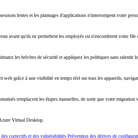
essions lentes et les plantages d'applications n'interrompent votre pers
au avant qu'ils ne perturbent les employés ou n'encombrent votre file d
atez les brèches de sécurité et appliquez les politiques sans ralentir les
t web grâce à une visibilité en temps réel sur tous les appareils, naviga
omatisés remplacent les étapes manuelles, de sorte que votre migration 
 Azure Virtual Desktop.
des correctifs et des vulnérabilités
Prévention des dérives de configura